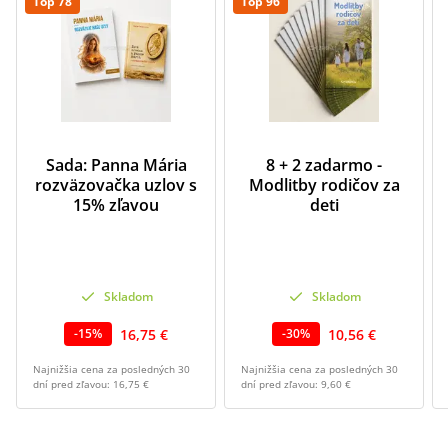
Top 78
Top 96
Sada: Panna Mária
8 + 2 zadarmo -
rozväzovačka uzlov s
Modlitby rodičov za
15% zľavou
deti
Skladom
Skladom
16,75 €
10,56 €
-
15
%
-
30
%
Najnižšia cena za posledných 30
Najnižšia cena za posledných 30
dní pred zľavou:
16,75 €
dní pred zľavou:
9,60 €