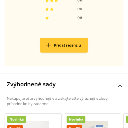
0
%
0
%
0
%
Pridať recenziu
Zvýhodnené sady
Nakupujte ešte výhodnejšie a získajte ešte výraznejšie zľavy,
prípadne knihy zadarmo.
Novinka
Novinka