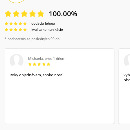
100.00
%
dodacia lehota
kvalita komunikácie
* hodnotenia za posledných 90 dní
Michaela
,
pred 1 dňom
Roky objednávam, spokojnosť
vyb
obc