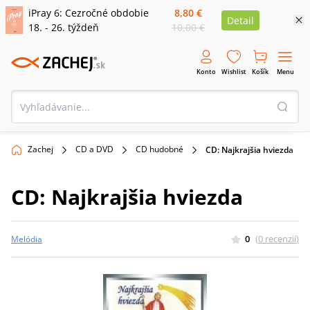
iPray 6: Cezročné obdobie
8,80 €
Detail
18. - 26. týždeň
10,00 €
Konto
Wishlist
Košík
Menu
Zachej
CD a DVD
CD hudobné
CD: Najkrajšia hviezda
CD: Najkrajšia hviezda
0
(
0
recenzií
)
Melódia