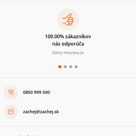
100.00% zákazníkov
nás odporúča
Zdroj: Heureka.sk
0850 999 500
zachej@zachej.sk