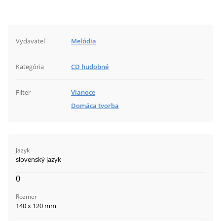
Vydavateľ
Melódia
Kategória
CD hudobné
Filter
Vianoce
Domáca tvorba
Jazyk
slovenský jazyk
0
Rozmer
140 x 120 mm