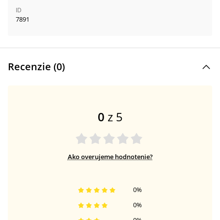
ID
7891
Recenzie (
0
)
0
z 5
Ako overujeme hodnotenie?
0
%
0
%