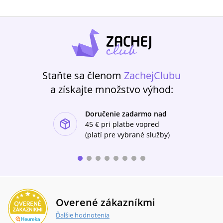
Staňte sa členom
ZachejClubu
a získajte množstvo výhod:
Doručenie zadarmo nad
ishlist-u
45 €
pri platbe vopred
(platí pre vybrané služby)
Overené zákazníkmi
Ďalšie hodnotenia