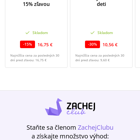
15% zľavou
deti
Skladom
Skladom
16,75 €
10,56 €
-
15
%
-
30
%
Najnižšia cena za posledných 30
Najnižšia cena za posledných 30
dní pred zľavou:
16,75 €
dní pred zľavou:
9,60 €
Staňte sa členom
ZachejClubu
a získajte množstvo výhod: