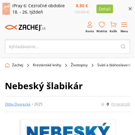
iPray 6: Cezročné obdobie
8,80 €
Detail
18. - 26. týždeň
10,00 €
Konto
Wishlist
Košík
Menu
Zachej
Kresťanské knihy
Životopisy
Svätí a blahoslavení
Nebeský šlabikár
0
(
0
recenzií
)
Otília Dvorecká
•
2025