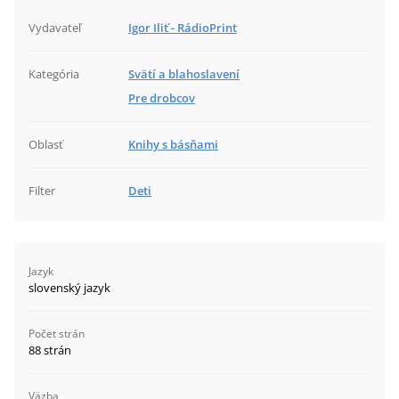
Vydavateľ
Igor Iliť - RádioPrint
Kategória
Svätí a blahoslavení
Pre drobcov
Oblasť
Knihy s básňami
Filter
Deti
Jazyk
slovenský jazyk
Počet strán
88 strán
Väzba