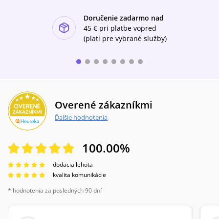
Doručenie zadarmo nad
ishlist-u
45 €
pri platbe vopred
(platí pre vybrané služby)
Overené zákazníkmi
Ďalšie hodnotenia
100.00
%
dodacia lehota
kvalita komunikácie
* hodnotenia za posledných 90 dní