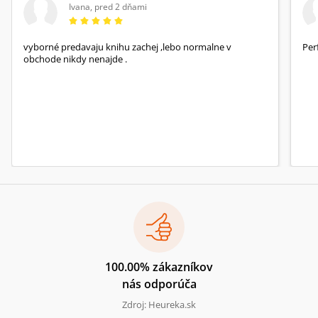
Ivana
,
pred 2 dňami
vyborné predavaju knihu zachej ,lebo normalne v
Per
obchode nikdy nenajde .
100.00% zákazníkov
nás odporúča
Zdroj: Heureka.sk