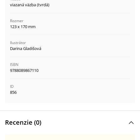
viazaná väzba (tvrdá)
Rozmer
123 x 170 mm
Ilustrátor
Darina Gladišová
ISBN
9788089867110
ID
856
Recenzie (
0
)