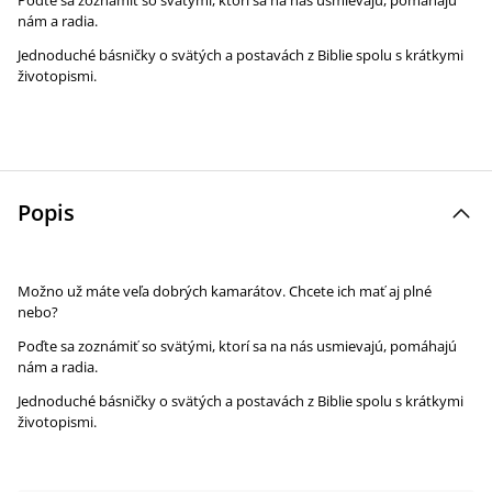
Poďte sa zoznámiť so svätými, ktorí sa na nás usmievajú, pomáhajú
nám a radia.
Jednoduché básničky o svätých a postavách z Biblie spolu s krátkymi
životopismi.
Popis
Možno už máte veľa dobrých kamarátov. Chcete ich mať aj plné
nebo?
Poďte sa zoznámiť so svätými, ktorí sa na nás usmievajú, pomáhajú
nám a radia.
Jednoduché básničky o svätých a postavách z Biblie spolu s krátkymi
životopismi.