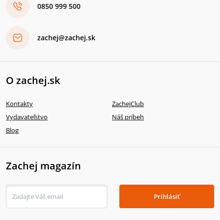
0850 999 500
zachej@zachej.sk
O zachej.sk
Kontakty
ZachejClub
Vydavateľstvo
Náš príbeh
Blog
Zachej magazín
Prihlásiť