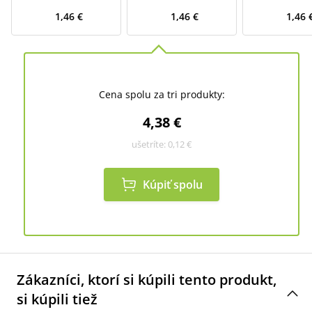
1,46 €
1,46 €
1,46 
Cena spolu za tri produkty:
4,38 €
ušetríte:
0,12 €
Kúpiť spolu
Zákazníci, ktorí si kúpili tento produkt,
si kúpili tiež