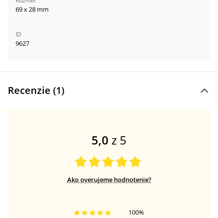
Rozmer
69 x 28 mm
ID
9627
Recenzie (
1
)
5,0
z 5
Ako overujeme hodnotenie?
100
%