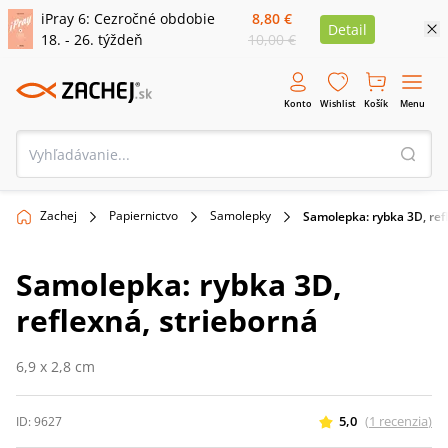
iPray 6: Cezročné obdobie
8,80 €
Detail
18. - 26. týždeň
10,00 €
Konto
Wishlist
Košík
Menu
Zachej
Papiernictvo
Samolepky
Samolepka: rybka 3D, ref
Samolepka: rybka 3D,
reflexná, strieborná
6,9 x 2,8 cm
5,0
(
1
recenzia
)
ID:
9627