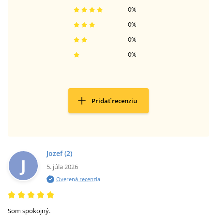
0
%
0
%
0
%
0
%
Pridať recenziu
Jozef
(2)
J
5. júla 2026
Overená recenzia
Som spokojný.