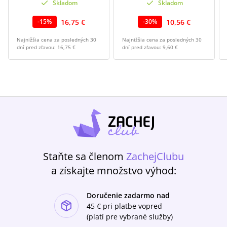
Skladom
Skladom
16,75 €
10,56 €
-
15
%
-
30
%
Najnižšia cena za posledných 30
Najnižšia cena za posledných 30
dní pred zľavou:
16,75 €
dní pred zľavou:
9,60 €
Staňte sa členom
ZachejClubu
a získajte množstvo výhod:
Doručenie zadarmo nad
ishlist-u
45 €
pri platbe vopred
(platí pre vybrané služby)