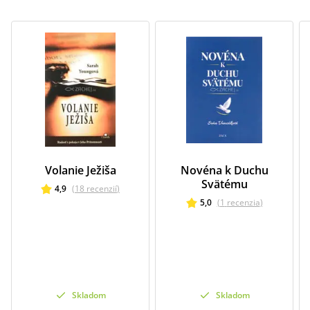
Volanie Ježiša
Novéna k Duchu
Svätému
4,9
(
18
recenzií
)
5,0
(
1
recenzia
)
Skladom
Skladom