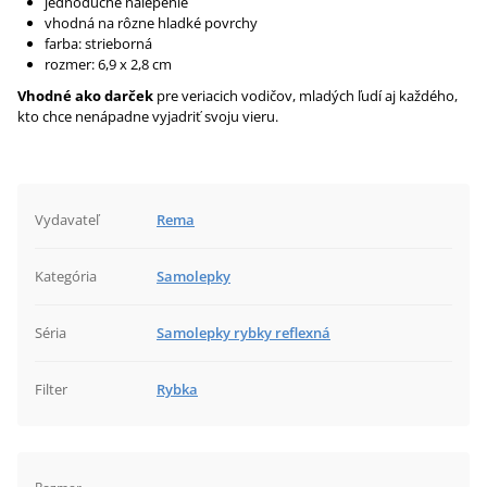
jednoduché nalepenie
vhodná na rôzne hladké povrchy
farba: strieborná
rozmer: 6,9 x 2,8 cm
Vhodné ako darček
pre veriacich vodičov, mladých ľudí aj každého,
kto chce nenápadne vyjadriť svoju vieru.
Vydavateľ
Rema
Kategória
Samolepky
Séria
Samolepky rybky reflexná
Filter
Rybka