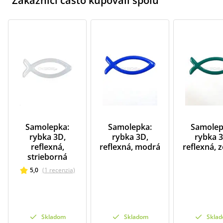
Zákazníci často kupovali spolu
Samolepka:
Samolepka:
Samolep
rybka 3D,
rybka 3D,
rybka 3
reflexná,
reflexná, modrá
reflexná, 
strieborná
5,0
(
1
recenzia
)
Skladom
Skladom
Skla