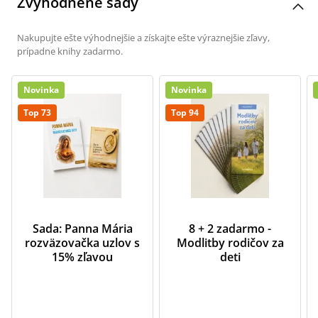
Zvýhodnené sady
Nakupujte ešte výhodnejšie a získajte ešte výraznejšie zľavy,
prípadne knihy zadarmo.
Novinka
Novinka
Top 73
Top 94
Sada: Panna Mária
8 + 2 zadarmo -
rozväzovačka uzlov s
Modlitby rodičov za
15% zľavou
deti