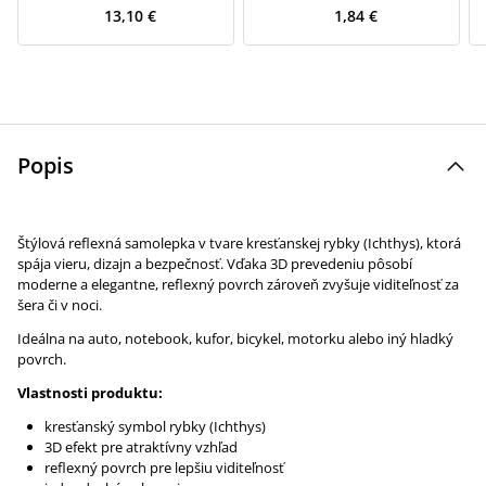
13,10 €
1,84 €
Popis
Štýlová reflexná samolepka v tvare kresťanskej rybky (Ichthys), ktorá
spája vieru, dizajn a bezpečnosť. Vďaka 3D prevedeniu pôsobí
moderne a elegantne, reflexný povrch zároveň zvyšuje viditeľnosť za
šera či v noci.
Ideálna na auto, notebook, kufor, bicykel, motorku alebo iný hladký
povrch.
Vlastnosti produktu:
kresťanský symbol rybky (Ichthys)
3D efekt pre atraktívny vzhľad
reflexný povrch pre lepšiu viditeľnosť