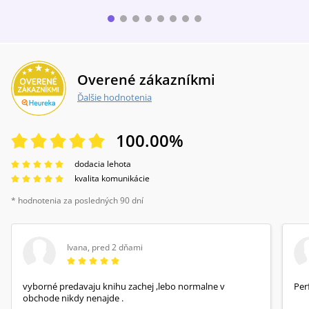
Overené zákazníkmi
Ďalšie hodnotenia
100.00
%
dodacia lehota
kvalita komunikácie
* hodnotenia za posledných 90 dní
Ivana
,
pred 2 dňami
vyborné predavaju knihu zachej ,lebo normalne v
Per
obchode nikdy nenajde .