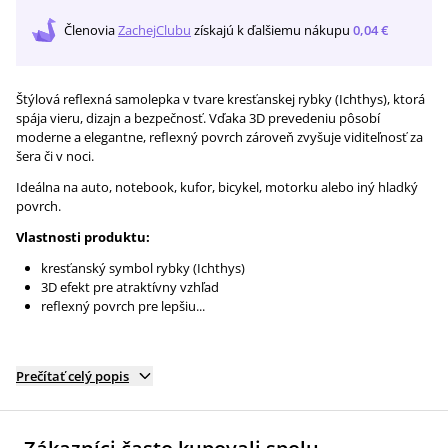
Členovia
ZachejClubu
získajú
k ďalšiemu nákupu
0,04 €
Štýlová reflexná samolepka v tvare kresťanskej rybky (Ichthys), ktorá
spája vieru, dizajn a bezpečnosť. Vďaka 3D prevedeniu pôsobí
moderne a elegantne, reflexný povrch zároveň zvyšuje viditeľnosť za
šera či v noci.
Ideálna na auto, notebook, kufor, bicykel, motorku alebo iný hladký
povrch.
Vlastnosti produktu:
kresťanský symbol rybky (Ichthys)
3D efekt pre atraktívny vzhľad
reflexný povrch pre lepšiu...
Prečítať celý popis