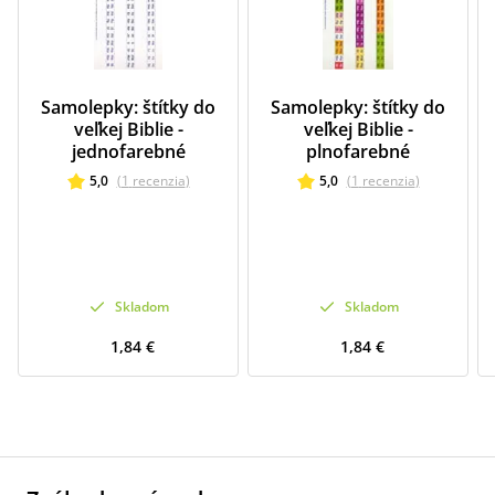
Samolepky: štítky do
Samolepky: štítky do
veľkej Biblie -
veľkej Biblie -
jednofarebné
plnofarebné
5,0
(
1
recenzia
)
5,0
(
1
recenzia
)
Skladom
Skladom
1,84 €
1,84 €