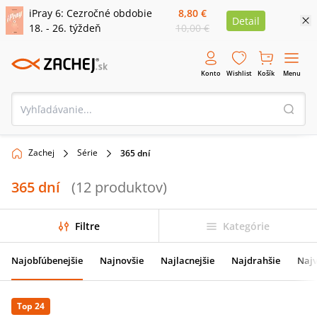
iPray 6: Cezročné obdobie
8,80 €
Detail
18. - 26. týždeň
10,00 €
Konto
Wishlist
Košík
Menu
Zachej
Série
365 dní
365 dní
(
12
produktov
)
Filtre
Kategórie
Najobľúbenejšie
Najnovšie
Najlacnejšie
Najdrahšie
Najv
Top 24