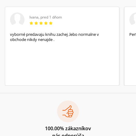
Ivana
,
pred 1 dňom
vyborné predavaju knihu zachej ,lebo normalne v
Per
obchode nikdy nenajde .
100.00% zákazníkov
nás odporúča