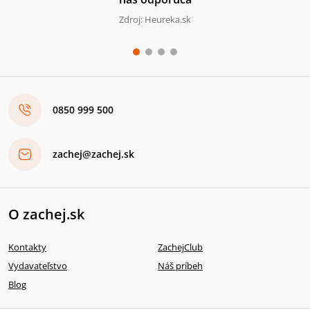
Zdroj: Heureka.sk
0850 999 500
zachej@zachej.sk
O zachej.sk
Kontakty
ZachejClub
Vydavateľstvo
Náš príbeh
Blog