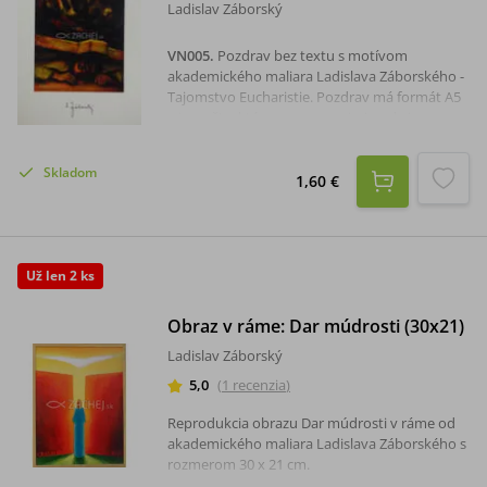
Ladislav Záborský
VN005
.
Pozdrav bez textu s motívom
akademického maliara Ladislava Záborského -
Tajomstvo Eucharistie. Pozdrav má formát A5
a je na štruktúrovanom papieri, sada je s
obálkou.Rozmer: 14,8 x 21 cm.
Skladom
1,60 €
Už len 2 ks
Obraz v ráme: Dar múdrosti (30x21)
Ladislav Záborský
5,0
(
1
recenzia
)
Reprodukcia obrazu Dar múdrosti v ráme od
akademického maliara Ladislava Záborského s
rozmerom 30 x 21 cm.