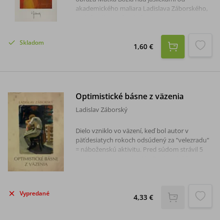
akademického maliara Ladislava Záborského,
vytlačeného na štruktúrovanom papieri.
Rozmer pozdravu je 20 x 10 cm, súčasťou
pozdravu je aj obálka.
Skladom
1,60 €
Optimistické básne z väzenia
Ladislav Záborský
Dielo vzniklo vo väzení, keď bol autor v
päťdesiatych rokoch odsúdený za "velezradu"
= náboženskú aktivitu. Pred súdom strávil 5
mesiacov na samotke. No Duch svätý ho
posilňoval a inšpiroval ho k napísaniu 30 básní,
ktoré mu pomohli prežiť toto ťažké obdobie.
Denne si ich opakoval a písomne vyšli
Vypredané
samizdatom až po návrate.
4,33 €