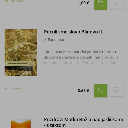
Skladom
1,60 €
Počuli sme slovo Pánovo II.
A. Faudenom
Táto kniha je sympatická pomôcka k tomu,
aby sme Boha lepšie poznali, mali viac radi a
postupne dorastali do života s ním a v ňom.
Pri jej čítaní spojeným s rozmýšľaním, získame
nový pohľad na Pána Ježiša i na Evanjeliá. Ježiša
budeme spoznávať ako brata, ktorý nám s
veľkou láskou a porozumením ponúka cestu
Skladom
životom a evanjeliá ako stále aktuálny a živý
8,63 €
zdroj nových, osobných oslovení.
Pozdrav: Matka Božia nad jasličkami
- s textom