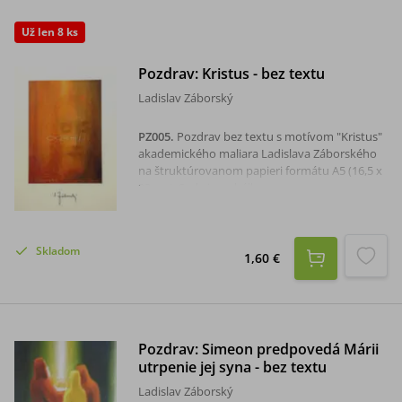
Už len 8 ks
Pozdrav: Kristus - bez textu
Ladislav Záborský
PZ005
.
Pozdrav bez textu s motívom "Kristus"
akademického maliara Ladislava Záborského
na štruktúrovanom papieri formátu A5 (16,5 x
23 cm). Sada je s obálkou.
Skladom
1,60 €
Pozdrav: Simeon predpovedá Márii
utrpenie jej syna - bez textu
Ladislav Záborský