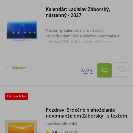
Kalendár: Ladislav Záborský,
nástenný - 2027
Nástenný kalendár na rok 2027 s
reprodukciami diel akademického maliara
Ladislava Záborského. Jednotlivé mesiace
sprevádzajú reprodukcie jeho obrazov, ktoré
svojou duchovnou hĺbkou a umeleckou
hodnotou spríjemnia každý mesiac v
roku.Kalendár je vhodný do domácnosti,
Skladom
kancelárie i farských priestorov a poteší
9,60 €
všetkých obdivovateľov tvorby Ladislava
Záborského.Rozmer kalendára: 49 x 33 cm.
Už len 6 ks
Pozdrav: Srdečné blahoželanie
novomanželom Záborský - s textom
Ladislav Záborský
5,0
(
2
recenzie
)