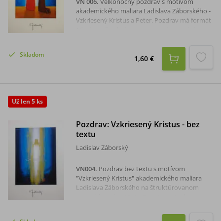
VN 006
.
Veľkonočný pozdrav s motívom
akademického maliara Ladislava Záborského -
Vzkriesený Kristus a Peter. Pozdrav má formát
A5 a je na štruktúrovanom papieri, sada je s
obálkou.Rozmer: 15,8 x 22 cm.
Skladom
1,60 €
Už len 5 ks
Pozdrav: Vzkriesený Kristus - bez
textu
Ladislav Záborský
VN004
.
Pozdrav bez textu s motívom
"Vzkriesený Kristus" akademického maliara
Ladislava Záborského na štruktúrovanom
papieri formátu A5 (16,5 x 23 cm). Sada je s
obálkou.