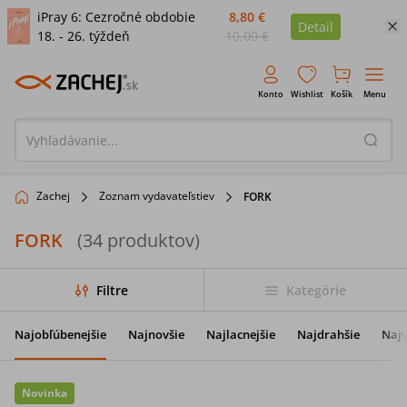
iPray 6: Cezročné obdobie
8,80 €
Detail
18. - 26. týždeň
10,00 €
Konto
Wishlist
Košík
Menu
Zachej
Zoznam vydavateľstiev
FORK
FORK
(
34
produktov
)
Filtre
Kategórie
Najobľúbenejšie
Najnovšie
Najlacnejšie
Najdrahšie
Najv
Novinka