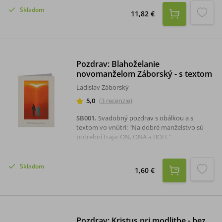
Skladom
11,82 €
Pozdrav: Blahoželanie
novomanželom Záborský - s textom
Ladislav Záborský
5,0
(
3
recenzie
)
SB001
.
Svadobný pozdrav s obálkou a s
textom vo vnútri: "Na dobré manželstvo sú
potrební traja: ON, ONA a BOH."
Skladom
1,60 €
Pozdrav: Kristus pri modlitbe - bez