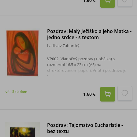
1,60 €
Pozdrav: Malý Ježiško a jeho Matka -
jedno srdce - s textom
Ladislav Záborský
VP002
.
Vianočný pozdrav (+ obálka) s
rozmermi 16,5 x 23 cm (A5) na
štruktúrovanom papieri. Vnútri pozdravu je
text: Nad Betlehemom jasná hviezda, to
prekrásne znamenie, príchod Svetla, lásky,
šťastia, nositeľa nádeje. Pokojné a požehnané
Skladom
vianočné sviatky a šťastný nový rok.
1,60 €
Pozdrav: Tajomstvo Eucharistie -
bez textu