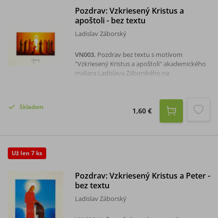
Pozdrav: Vzkriesený Kristus a
apoštoli - bez textu
Ladislav Záborský
VN003
.
Pozdrav bez textu s motívom
"Vzkriesený Kristus a apoštoli" akademického
maliara Ladislava Záborského na
štruktúrovanom papieri formátu A5 (15,8 x 22
cm). Sada je s obálkou.
Skladom
1,60 €
Už len 7 ks
Pozdrav: Vzkriesený Kristus a Peter -
bez textu
Ladislav Záborský