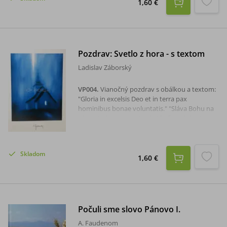
1,60 €
Pozdrav: Svetlo z hora - s textom
Ladislav Záborský
VP004
.
Vianočný pozdrav s obálkou a textom:
"Gloria in excelsis Deo et in terra pax
hominibus bonae voluntatis." "Sláva Bohu na
výsostiach a na zemi pokoj ľuďom dobrej
vôle." (Lk 2,14)Rozmer: 15,8 x 22 cm.
Skladom
1,60 €
Počuli sme slovo Pánovo I.
A. Faudenom