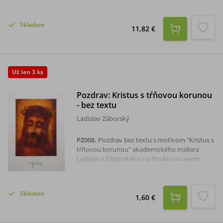
Skladom
11,82 €
Už len 3 ks
Pozdrav: Kristus s tŕňovou korunou
- bez textu
Ladislav Záborský
PZ008
.
Pozdrav bez textu s motívom "Kristus s
tŕňovou korunou" akademického maliara
Ladislava Záborského na štruktúrovanom
papieri formátu A5 (16,5 x 23 cm). Sada je s
obálkou.
Skladom
1,60 €