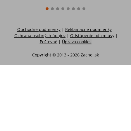
Obchodné podmienky
|
Reklamačné podmienky
|
Ochrana osobných údajov
|
Odstúpenie od zmluvy
|
Poštovné
|
Úprava cookies
Copyright © 2013 -
2026
Zachej.sk