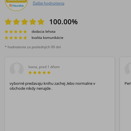
Ďalšie hodnotenia
100.00
%
dodacia lehota
kvalita komunikácie
* hodnotenia za posledných 90 dní
Ivana
,
pred 1 dňom
vyborné predavaju knihu zachej ,lebo normalne v
Per
obchode nikdy nenajde .