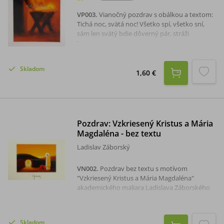
VP003
.
Vianočný pozdrav s obálkou a textom:
Tichá noc, svätá noc! Všetko spí, všetko sní,
sám len svätý bdie dôverný pár, stráži
Dieťatko, nebeský dar. Sladký Ježiško spí, sní,
nebesky tíško spí, sní. Pokojné a požehnané
vianočné sviatky a šťastný nový rok.Rozmer:
Skladom
15,8 x 22 cm.
1,60 €
Pozdrav: Vzkriesený Kristus a Mária
Magdaléna - bez textu
Ladislav Záborský
VN002
.
Pozdrav bez textu s motívom
"Vzkriesený Kristus a Mária Magdaléna"
akademického maliara Ladislava Záborského
na štruktúrovanom papieri formátu A5 (14,8 x
21 cm). Sada je s obálkou.
Skladom