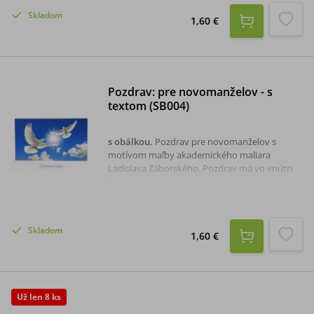
Skladom
1,60 €
Pozdrav: pre novomanželov - s
textom (SB004)
s obálkou
.
Pozdrav pre novomanželov s
motívom maľby akademického maliara
Ladislava Záborského. Pozdrav má vo vnútri
text a jeho súčasťou je aj obálka. Text: Niekoho
milovať znamená ako jediný vidieť zázrak,
ktorý iní nevidia.
Skladom
1,60 €
Už len 8 ks