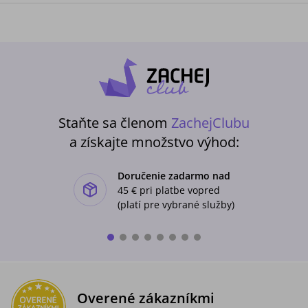
Staňte sa členom
ZachejClubu
a získajte množstvo výhod:
Doručenie zadarmo nad
ishlist-u
45 €
pri platbe vopred
(platí pre vybrané služby)
Overené zákazníkmi