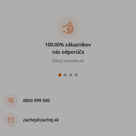
100.00% zákazníkov
nás odporúča
Zdroj: Heureka.sk
0850 999 500
zachej@zachej.sk