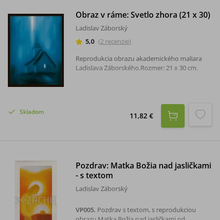
Obraz v ráme: Svetlo zhora (21 x 30)
Ladislav Záborský
5,0
(
2
recenzie
)
Reprodukcia obrazu akademického maliara
Ladislava Záborského.Rozmer: 21 x 30 cm.
Skladom
11,82 €
Pozdrav: Matka Božia nad jasličkami
- s textom
Ladislav Záborský
VP005
.
Pozdrav s textom, s reprodukciou
obrazu Matka Božia nad jasličkami od