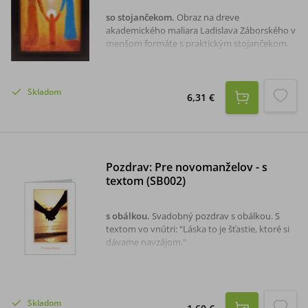
so stojančekom
.
Obraz na dreve
akademického maliara Ladislava Záborského v
menšom formáte s praktickým stojančekom.
Skladom
6,31 €
Pozdrav: Pre novomanželov - s
textom (SB002)
s obálkou
.
Svadobný pozdrav s obálkou. S
textom vo vnútri: "Láska to je šťastie, ktoré si
dávame navzájom."
Skladom