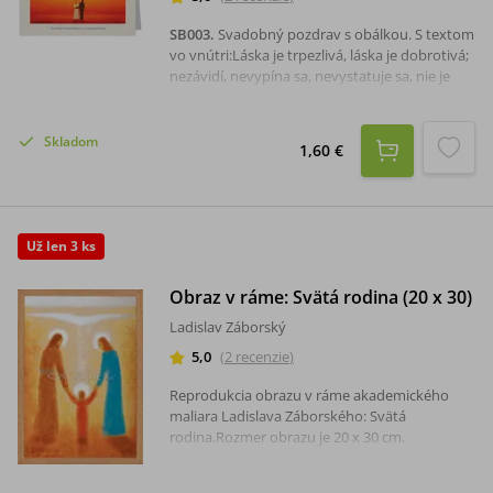
SB003
.
Svadobný pozdrav s obálkou. S textom
vo vnútri:Láska je trpezlivá, láska je dobrotivá;
nezávidí, nevypína sa, nevystatuje sa, nie je
nehanebná, nie je sebecká, nerozčuľuje sa,
nemyslí na zlé, neteší sa z neprávosti, ale
raduje sa z pravdy. Všetko znáša, všetko verí,
Skladom
1,60 €
všetko dúfa, všetko vydrží. Láska nikdy
nezanikne. (1 Korinťanom 13,4-8).
Už len 3 ks
Obraz v ráme: Svätá rodina (20 x 30)
Ladislav Záborský
5,0
(
2
recenzie
)
Reprodukcia obrazu v ráme akademického
maliara Ladislava Záborského: Svätá
rodina.Rozmer obrazu je 20 x 30 cm.