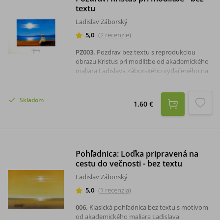
textu
Ladislav Záborský
5,0
(
2
recenzie
)
PZ003
.
Pozdrav bez textu s reprodukciou
obrazu Kristus pri modlitbe od akademického
maliara Ladislava Záborského vytlačeného na
štruktúrovanom papieri. Formát pozdravu je
A5, súčasťou pozdravu je aj obálka.
Skladom
1,60 €
Pohľadnica: Loďka pripravená na
cestu do večnosti - bez textu
Ladislav Záborský
5,0
(
1
recenzia
)
006
.
Klasická pohľadnica bez textu s motívom
od akademického maliara Ladislava