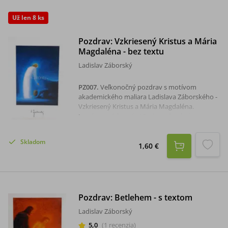
Už len 8 ks
Pozdrav: Vzkriesený Kristus a Mária
Magdaléna - bez textu
Ladislav Záborský
PZ007
.
Veľkonočný pozdrav s motívom
akademického maliara Ladislava Záborského -
Vzkriesený Kristus a Mária Magdaléna.
Pozdrav má formát A5 a je na štruktúrovanom
papieri, sada je s obálkou.Rozmer: 16,5 x 23
cm.
Skladom
1,60 €
Pozdrav: Betlehem - s textom
Ladislav Záborský
5,0
(
1
recenzia
)