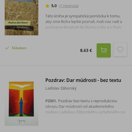
5,0
(
1
recenzia
)
Táto kniha je sympatická pomôcka k tomu,
aby sme Boha lepšie poznali, mali viac radi a
postupne dorastali do života s ním a v ňom.
Pri jej čítaní spojeným s rozmýšľaním, získame
nový pohľad na Pána Ježiša i na evanjeliá. Ježiša
budeme spoznávať ako brata, ktorý nám s
Skladom
veľkou láskou a porozumením ponúka cestu
8,63 €
životom a evanjeliá ako stále aktuálny a živý
zdroj nových, osobných oslovení.
Pozdrav: Dar múdrosti - bez textu
Ladislav Záborský
PZ001
.
Pozdrav bez textu s reprodukciou
obrazu Dar múdrosti od akademického
maliara Ladislava Záborského vytlačeného na
štruktúrovanom papieri. Formát pozdravu je
A5, súčasťou pozdravu je aj obálka.