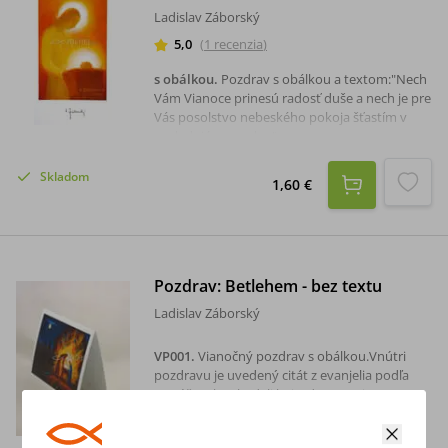
Ladislav Záborský
5,0
(
1
recenzia
)
s obálkou
.
Pozdrav s obálkou a textom:"Nech
Vám Vianoce prinesú radosť duše a nech je pre
Vás posolstvo nebeského pokoja šťastím v
nasledujúcom roku."
Skladom
1,60 €
Pozdrav: Betlehem - bez textu
Ladislav Záborský
VP001
.
Vianočný pozdrav s obálkou.Vnútri
pozdravu je uvedený citát z evanjelia podľa
Matúša: Ako zbadali hviezdu, nesmierne sa
zaradovali. Vošli do domu a uvideli dieťa s
Máriou, jeho matkou, padli na zem a klaňali sa