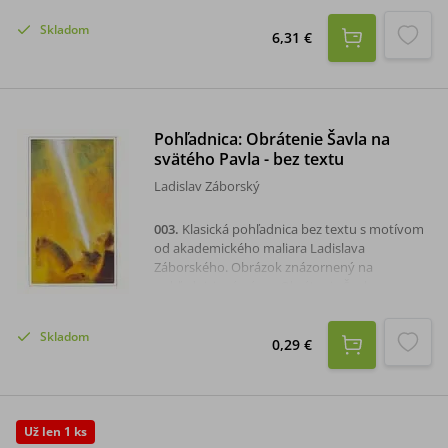
Skladom
6,31 €
Pohľadnica: ​Obrátenie Šavla na
svätého Pavla - bez textu
Ladislav Záborský
003
.
Klasická pohľadnica bez textu s motívom
od akademického maliara Ladislava
Záborského. Obrázok znázornený na
pohľadnici má názov Obrátenie Šavla na
svätého Pavla.
Skladom
0,29 €
Už len 1 ks