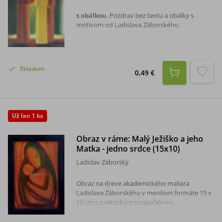
s obálkou
.
Pozdrav bez textu a obálky s
motívom od Ladislava Záborského.
Skladom
0,49 €
Už len 1 ks
Obraz v ráme: Malý Ježiško a jeho
Matka - jedno srdce (15x10)
Ladislav Záborský
Obraz na dreve akademického maliara
Ladislava Záborského v menšom formáte 15 x
10 cm s praktickým stojančekom.