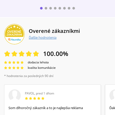
Overené zákazníkmi
Ďalšie hodnotenia
100.00
%
dodacia lehota
kvalita komunikácie
* hodnotenia za posledných 90 dní
PAVOL
,
pred 1 dňom
Som dlhoročný zákazník a to je najlepšia reklama
Ďa