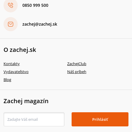
0850 999 500
zachej@zachej.sk
O zachej.sk
Kontakty
ZachejClub
Vydavateľstvo
Náš príbeh
Blog
Zachej magazín
Prihlásiť