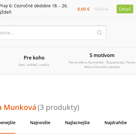
Pray 6: Cezročné obdobie 18. - 26.
8,00 €
10,00 €
Detail
týždeň
S motívom
Pre koho
Panna Mária Karmelská - Škapuliarska, Panna
Deti, mládež, rodičia
Mária Zázračná medaila
a Munková
(
3
produkty
)
enejšie
Najnovšie
Najlacnejšie
Najdrahšie