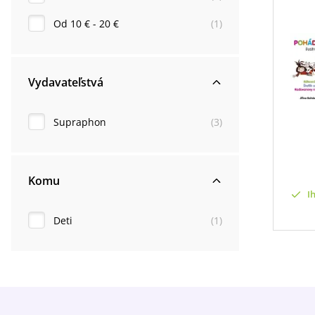
Od 10 € - 20 €
(
1
)
Vydavateľstvá
Supraphon
(
3
)
Komu
I
Deti
(
1
)