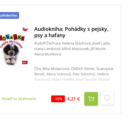
udiokniha
Audiokniha: Pohádky s pejsky,
psy a hafany
Rudolf Čechura; Helena Štáchová; Josef Lada;
Hana Lamková; Miloš Macourek; Jiří Munk;
Alena Munková
Číta: Jitka Molavcová, Oldřich Vízner, Svatopluk
Beneš, Alena Vránová, Petr Nárožný, Helena
Štáchová, Milan Neděla, Josef Dvořák, Martin
Klásek, Miroslav Polák, Saskia Burešová, Josef
Hlinomaz, Petr Šplíchal, Vladimír Hrubý, Mirko
Musil, Josef Beyvl, Miloš Rozhoň, Jarmila
4,21 €
Ihneď na stiahnutie
-
15
%
Orlová, David Vlček, Regina Rázlová, Václav
Vondráček, Pavel Wiener Celkový čas: 1 hodina
1 minúta Věřte nebo nevěřte, ale ani pohádky
(zvláště ty moderní), se neobejdou bez našich
čtyřnohých miláčků. Ať už jsou malí (Škubánek,