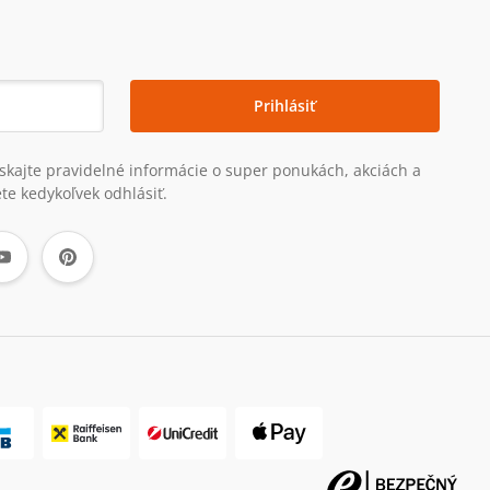
Prihlásiť
získajte pravidelné informácie o super ponukách, akciách a
te kedykoľvek odhlásiť.