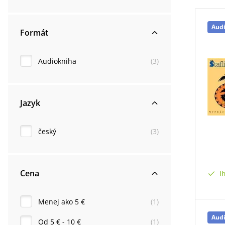
Aud
Formát
Audiokniha
(
3
)
Jazyk
český
(
3
)
Cena
I
Menej ako 5 €
(
1
)
Aud
Od 5 € - 10 €
(
1
)