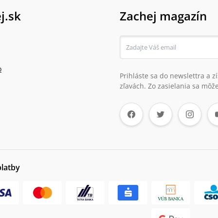
j.sk
Zachej magazín
o
Prihláste sa do newslettra a 
zľavách. Zo zasielania sa môže
platby