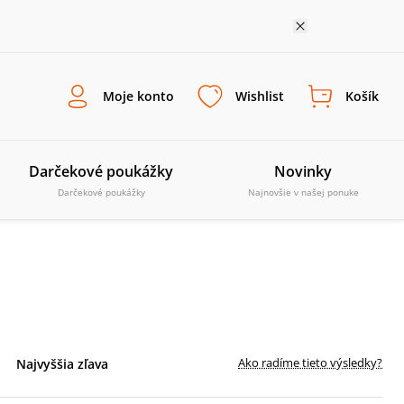
Moje konto
Wishlist
Košík
Darčekové poukážky
Novinky
Darčekové poukážky
Najnovšie v našej ponuke
Ako radíme tieto výsledky?
Najvyššia zľava