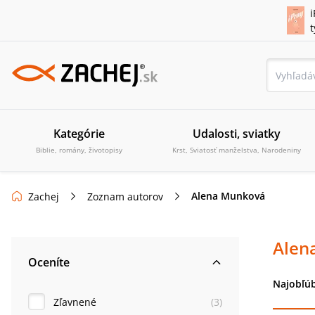
i
Kategórie
Udalosti, sviatky
Biblie, romány, životopisy
Krst, Sviatosť manželstva, Narodeniny
Alena Munková
Zachej
Zoznam autorov
Alen
Oceníte
Najobľúb
Zľavnené
(
3
)