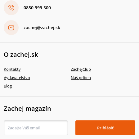
0850 999 500
zachej@zachej.sk
O zachej.sk
Kontakty
ZachejClub
Vydavateľstvo
Náš príbeh
Blog
Zachej magazín
Prihlásiť