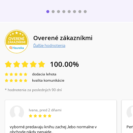
Overené zákazníkmi
Ďalšie hodnotenia
100.00
%
dodacia lehota
kvalita komunikácie
* hodnotenia za posledných 90 dní
Ivana
,
pred 2 dňami
vyborné predavaju knihu zachej ,lebo normalne v
Per
obchode nikdy nenajde .