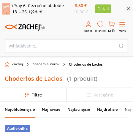
iPray 6: Cezročné obdobie
8,80 €
Detail
18. - 26. týždeň
10,00 €
Konto
Wishlist
Košík
Menu
Zachej
Zoznam autorov
Choderlos de Laclos
Choderlos de Laclos
(
1
produkt
)
Filtre
Kategórie
Najobľúbenejšie
Najnovšie
Najlacnejšie
Najdrahšie
Najv
Audiokniha