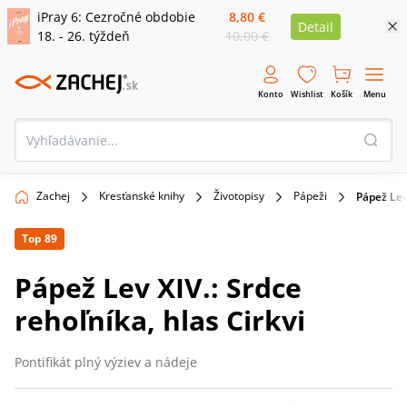
iPray 6: Cezročné obdobie
8,80 €
Detail
18. - 26. týždeň
10,00 €
Konto
Wishlist
Košík
Menu
Zachej
Kresťanské knihy
Životopisy
Pápeži
Pápež Lev 
Top 89
Pápež Lev XIV.: Srdce
rehoľníka, hlas Cirkvi
Pontifikát plný výziev a nádeje