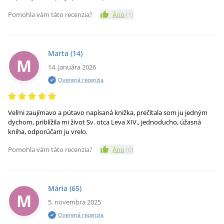
Pomohla vám táto recenzia?
Áno
(
1
)
5% zľava
na prvý nákup
Marta
(14)
M
14. januára 2026
Overená recenzia
Chcem dostávať informácie o
Veľmi zaujímavo a pútavo napísaná knižka, prečítala som ju jedným
novinkách a zľavách.
dychom, priblížila mi život Sv. otca Leva XIV., jednoducho, úžasná
Informácie sú určené pre osoby staršie ako
kniha, odporúčam ju vrelo.
16 rokov.
Pomohla vám táto recenzia?
Áno
(
0
)
Odoslať kupón na zľavu
Mária
(65)
M
5. novembra 2025
Overená recenzia