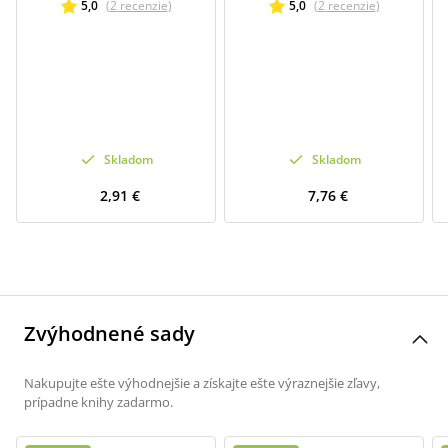
5,0
(
2
recenzie
)
5,0
(
2
recenzie
)
Skladom
Skladom
2,91 €
7,76 €
Zvýhodnené sady
Nakupujte ešte výhodnejšie a získajte ešte výraznejšie zľavy,
prípadne knihy zadarmo.