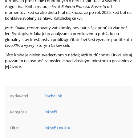
formovalo prostredie chudobných v Peru a spiritualita svätého
Augustína. Kniha mapuje život
Róberta Francisa Prevosta
od
momentov, keď sa ako dieťa hral na kňaza, až po rok 2025, keď bol na
konkláve zvolený za hlavu Katolíckej cirkvi.
Jesús Colina
, renomovaný vatikánsky novinár, však ponúka viac než
len životopis. Vďaka jeho analýzam a prenikavému pohľadu na
globálny stav kresťanstva približuje čitateľovi širší význam pontifikátu
Leva XIV.
a výzvy, ktorým Cirkev čelí.
Táto kniha je nielen svedectvom o nádeji; vízii budúcnosti Cirkvi, ale aj
pozvaním na osobné zamyslenie nad vlastným miestom a poslaním v
jej živote.
Vydavateľ
Zachej.sk
Kategória
Pápeži
Filter
Pápež Lev XIV.