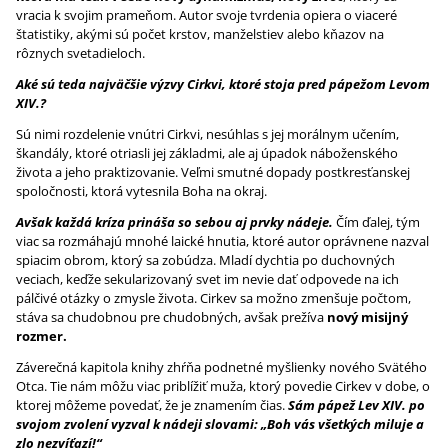
vracia k svojim prameňom. Autor svoje tvrdenia opiera o viaceré
štatistiky, akými sú počet krstov, manželstiev alebo kňazov na
rôznych svetadieloch.
Aké sú teda najväčšie výzvy Cirkvi, ktoré stoja pred pápežom Levom
XIV.?
Sú nimi rozdelenie vnútri Cirkvi, nesúhlas s jej morálnym učením,
škandály, ktoré otriasli jej základmi, ale aj úpadok náboženského
života a jeho praktizovanie. Veľmi smutné dopady postkresťanskej
spoločnosti, ktorá vytesnila Boha na okraj.
Avšak každá kríza prináša so sebou aj prvky nádeje.
Čím ďalej, tým
viac sa rozmáhajú mnohé laické hnutia, ktoré autor oprávnene nazval
spiacim obrom, ktorý sa zobúdza. Mladí dychtia po duchovných
veciach, keďže sekularizovaný svet im nevie dať odpovede na ich
pálčivé otázky o zmysle života. Cirkev sa možno zmenšuje počtom,
stáva sa chudobnou pre chudobných, avšak prežíva
nový misijný
rozmer.
Záverečná kapitola knihy zhŕňa podnetné myšlienky nového Svätého
Otca. Tie nám môžu viac priblížiť muža, ktorý povedie Cirkev v dobe, o
ktorej môžeme povedať, že je znamením čias.
Sám pápež Lev XIV. po
svojom zvolení vyzval k nádeji slovami: „Boh vás všetkých miluje a
zlo nezvíťazí!“