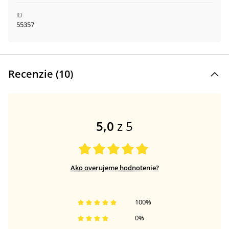
ID
55357
Recenzie (
10
)
5,0
z 5
Ako overujeme hodnotenie?
100
%
0
%