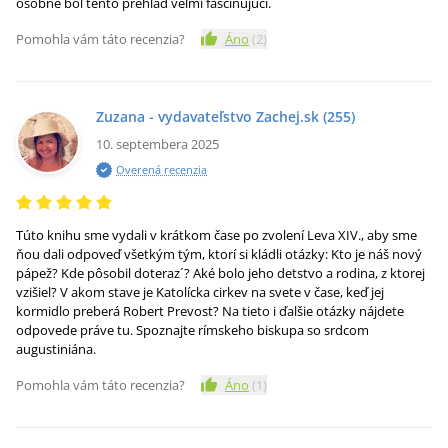
osobne bol tento prehľad veľmi fascinujúci.
Pomohla vám táto recenzia?
Áno
(
2
)
Zuzana - vydavateľstvo Zachej.sk
(255)
10. septembera 2025
Overená recenzia
Túto knihu sme vydali v krátkom čase po zvolení Leva XIV., aby sme
ňou dali odpoveď všetkým tým, ktorí si kládli otázky: Kto je náš nový
pápež? Kde pôsobil doteraz´? Aké bolo jeho detstvo a rodina, z ktorej
vzišiel? V akom stave je Katolícka cirkev na svete v čase, keď jej
kormidlo preberá Robert Prevost? Na tieto i ďalšie otázky nájdete
odpovede práve tu. Spoznajte rímskeho biskupa so srdcom
augustiniána.
Pomohla vám táto recenzia?
Áno
(
1
)