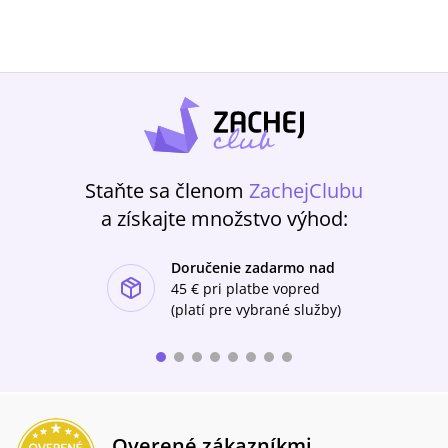
Staňte sa členom
ZachejClubu
a získajte množstvo výhod:
Doručenie zadarmo nad
ishlist-u
45 €
pri platbe vopred
(platí pre vybrané služby)
Overené zákazníkmi