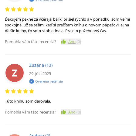
Ďakujem pekne za včerajší balík, prišiel rýchlo a v poriadku, som veľmi
spokojná. Už sa teším, keď si prečítam knihu o novom pápežovi, aj na
ďalšie knihy, čo som si objednala. Prajem požehnaný čas.
Pomohla vám táto recenzia?
Áno
(
0
)
Zuzana
(13)
Z
29. júla 2025
Overená recenzia
Túto knihu som darovala.
Pomohla vám táto recenzia?
Áno
(
0
)
Andrea
(2)