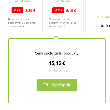
Skladom
Skladom
8,80 €
6,16 €
-
12
%
-
12
%
Skla
Najnižšia cena za
Najnižšia cena za
posledných 30 dní pred
posledných 30 dní pred
0,19 
zľavou:
8,00 €
zľavou:
5,60 €
Cena spolu za tri produkty:
15,15 €
ušetríte:
2,05 €
Kúpiť spolu