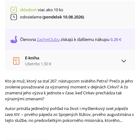
skladom
viac ako 10 ks
odosielame
(pondelok 10.08.2026)
Členovia
ZachejClubu
získajú
k ďalšiemu nákupu
0,26 €
E-kniha
Ušetríte
1,50 €
Kto je muž, ktorý sa stal 267. nástupcom svätého Petra? Prečo je jeho
zvolenie považované za významný moment v dejinách Cirkvi? A čo
znamená jeho výzva k jednote v čase, keď Cirkev prechádza tak
výraznými zmenami?
Autor prináša jedinečný pohľad na život i myšlienkový svet
pápeža
Leva XIV.
– prvého pápeža zo Spojených štátov, prvého augustiniána v
tejto službe, no predovšetkým pokorného misionára, ktorého...