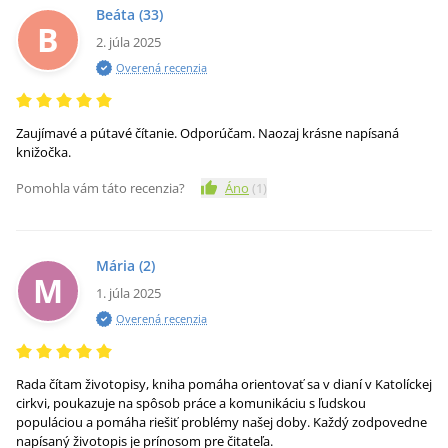
Beáta
(33)
B
2. júla 2025
Overená recenzia
Zaujímavé a pútavé čítanie. Odporúčam. Naozaj krásne napísaná
knižočka.
Pomohla vám táto recenzia?
Áno
(
1
)
Mária
(2)
M
1. júla 2025
Overená recenzia
Rada čítam životopisy, kniha pomáha orientovať sa v dianí v Katolíckej
cirkvi, poukazuje na spôsob práce a komunikáciu s ľudskou
populáciou a pomáha riešiť problémy našej doby. Každý zodpovedne
napísaný životopis je prínosom pre čitateľa.