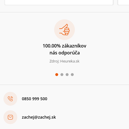
100.00% zákazníkov
nás odporúča
Zdroj: Heureka.sk
0850 999 500
zachej@zachej.sk