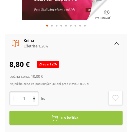
Prelistovať
Kniha
Ušetríte
1,20 €
8,80 €
Zľava
12
%
bežná cena:
10,00 €
Najnižšia cena za posledných 30 dní pred zľavou:
8,00 €
-
+
ks
Do košíka