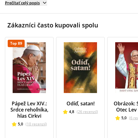
Prečítať celý popis
Zákazníci často kupovali spolu
Top 89
Pápež Lev XIV.:
Odíď, satan!
Obrázok: 
Srdce rehoľníka,
Otec Lev 
4,8
(
26
recenzií
)
hlas Cirkvi
5,0
(
6
re
5,0
(
10
recenzií
)