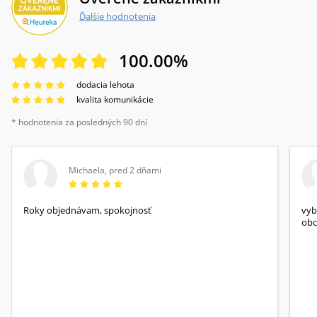
Ďalšie hodnotenia
100.00
%
dodacia lehota
kvalita komunikácie
* hodnotenia za posledných 90 dní
Michaela
,
pred 2 dňami
Roky objednávam, spokojnosť
vyb
obc