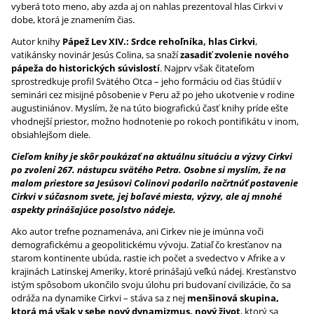
vyberá toto meno, aby azda aj on nahlas prezentoval hlas Cirkvi v
dobe, ktorá je znamením čias.
Autor knihy
Pápež Lev XIV.: Srdce rehoľníka, hlas Cirkvi
,
vatikánsky novinár Jesús Colina, sa snaží
zasadiť zvolenie nového
pápeža do historických súvislostí
. Najprv však čitateľom
sprostredkuje profil Svätého Otca – jeho formáciu od čias štúdií v
seminári cez misijné pôsobenie v Peru až po jeho ukotvenie v rodine
augustiniánov. Myslím, že na túto biografickú časť knihy príde ešte
vhodnejší priestor, možno hodnotenie po rokoch pontifikátu v inom,
obsiahlejšom diele.
Cieľom knihy je skôr poukázať na aktuálnu situáciu a výzvy Cirkvi
po zvolení 267. nástupcu svätého Petra. Osobne si myslím, že na
malom priestore sa Jesúsovi Colinovi podarilo načrtnúť postavenie
Cirkvi v súčasnom svete, jej boľavé miesta, výzvy, ale aj mnohé
aspekty prinášajúce posolstvo nádeje.
Ako autor trefne poznamenáva, ani Cirkev nie je imúnna voči
demografickému a geopolitickému vývoju. Zatiaľ čo kresťanov na
starom kontinente ubúda, rastie ich počet a svedectvo v Afrike a v
krajinách Latinskej Ameriky, ktoré prinášajú veľkú nádej. Kresťanstvo
istým spôsobom ukončilo svoju úlohu pri budovaní civilizácie, čo sa
odráža na dynamike Cirkvi – stáva sa z nej
menšinová skupina,
ktorá má však v sebe nový dynamizmus, nový život
, ktorý sa