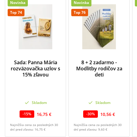
Novinka
Novinka
Top 74
Top 76
Sada: Panna Mária
8 + 2 zadarmo -
rozväzovačka uzlov s
Modlitby rodičov za
15% zľavou
deti
Skladom
Skladom
16,75 €
10,56 €
-
15
%
-
30
%
Najnižšia cena za posledných 30
Najnižšia cena za posledných 30
dní pred zľavou:
16,75 €
dní pred zľavou:
9,60 €