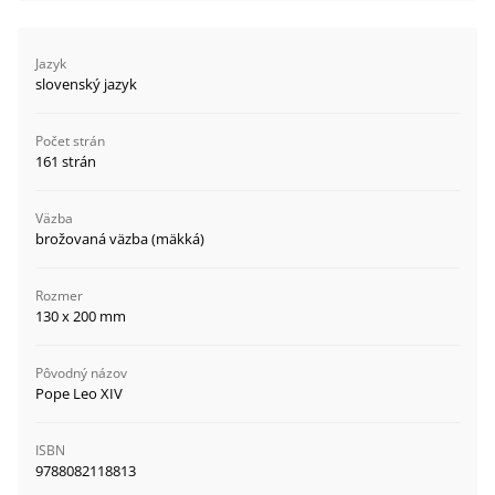
Jazyk
slovenský jazyk
Počet strán
161 strán
Väzba
brožovaná väzba (mäkká)
Rozmer
130 x 200 mm
Pôvodný názov
Pope Leo XIV
ISBN
9788082118813