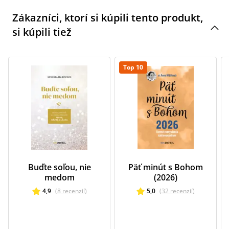
Zákazníci, ktorí si kúpili tento produkt,
si kúpili tiež
Top 10
Buďte soľou, nie
Päť minút s Bohom
medom
(2026)
4,9
(
8
recenzií
)
5,0
(
32
recenzií
)