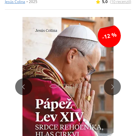
5,0
(
10
recenzií
)
Jesús Colina
•
2025
-12 %