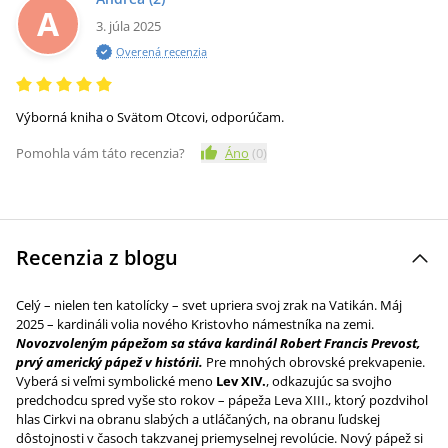
A
3. júla 2025
Overená recenzia
Výborná kniha o Svätom Otcovi, odporúčam.
Pomohla vám táto recenzia?
Áno
(
0
)
Recenzia z blogu
Celý – nielen ten katolícky – svet upriera svoj zrak na Vatikán. Máj
2025 – kardináli volia nového Kristovho námestníka na zemi.
Novozvoleným pápežom sa stáva kardinál Robert Francis Prevost,
prvý americký pápež v histórii.
Pre mnohých obrovské prekvapenie.
Vyberá si veľmi symbolické meno
Lev XIV.
, odkazujúc sa svojho
predchodcu spred vyše sto rokov – pápeža Leva XIII., ktorý pozdvihol
hlas Cirkvi na obranu slabých a utláčaných, na obranu ľudskej
dôstojnosti v časoch takzvanej priemyselnej revolúcie. Nový pápež si