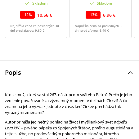
Skladom
Skladom
10,56 €
6,96 €
-
12
%
-
13
%
Najnižšia cena za posledných 30
Najnižšia cena za posledných 30
dní pred zľavou:
9,60 €
dní pred zľavou:
6,40 €
Popis
Kto je muž, ktorý sa stal 267. nástupcom svätého Petra? Prečo je jeho
zvolenie považované za významný moment v dejinách Cirkvi? A čo
znamená jeho výzva k jednote v čase, keď Cirkev prechádza tak
výraznými zmenami?
Autor prináša jedinečný pohľad na život i myšlienkový svet
pápeža
Leva XIV.
– prvého pápeža zo Spojených štátov, prvého augustiniána v
tejto službe, no predovšetkým pokorného misionára, ktorého