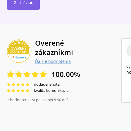
Zistiť viac
Overené
zákazníkmi
Ďalšie hodnotenia
vy
100.00
%
no
dodacia lehota
kvalita komunikácie
* hodnotenia za posledných 90 dní