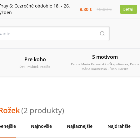
Pray 6: Cezročné obdobie 18. - 26.
8,80 €
10,00 €
Detail
týždeň
S motívom
Pre koho
Panna Mária Karmelská - Škapuliarska, Panna
Deti, mládež, rodičia
Mária Karmelská - Škapuliarska
 Rožek
(
2
produkty
)
enejšie
Najnovšie
Najlacnejšie
Najdrahšie