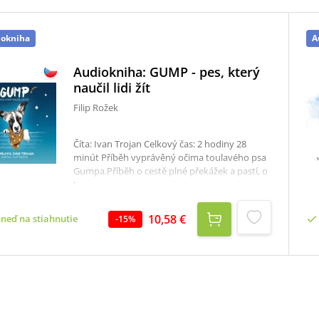
iokniha
A
Audiokniha: GUMP - pes, který
naučil lidi žít
Filip Rožek
Číta: Ivan Trojan Celkový čas: 2 hodiny 28
minút Příběh vyprávěný očima toulavého psa
Gumpa.Příběh o cestě plné překážek a pastí, o
lásce, která má sílu dosáhnout až za duhový
most, o neochvějné psí obětavosti položit
život za svého páníčka, o naději, kterou
10,58 €
hneď na stiahnutie
-
15
%
nespoutá ani ten nejpevnější řetěz, ale také o
zvířecí moudrosti, která nám lidem otevírá
oči.Gump přináší syrový a autentický příběh,
vystavěný z reálných zkušeností člověka, který
se celý svůj život věnuje záchraně týraných
psů, odhalování psích množíren a napravování
křivd, kterých se lidé v bezcitné honbě za