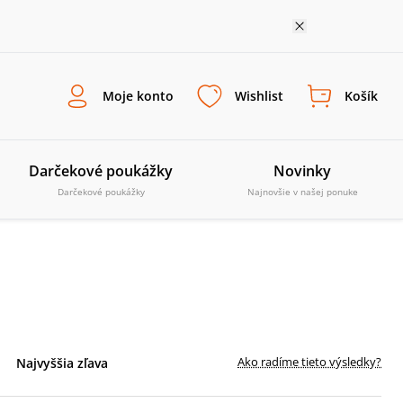
Moje konto
Wishlist
Košík
Darčekové poukážky
Novinky
Darčekové poukážky
Najnovšie v našej ponuke
Ako radíme tieto výsledky?
Najvyššia zľava