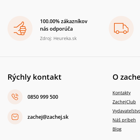
100.00% zákazníkov
nás odporúča
Zdroj: Heureka.sk
Rýchly kontakt
O zache
Kontakty
0850 999 500
ZachejClub
Vydavateľstv
zachej@zachej.sk
Náš príbeh
Blog