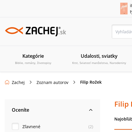
i
Kategórie
Udalosti, sviatky
Biblie, romány, životopisy
Krst, Sviatosť manželstva, Narodeniny
Filip Rožek
Zachej
Zoznam autorov
Filip
Oceníte
Najobľúb
Zľavnené
(
2
)