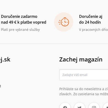
Doručenie zadarmo
Doručenie aj
nad 49 € k platbe vopred
do 24 hodín
Platí pre vybrané služby
V pracovných dňo
j.sk
Zachej magazín
o
Prihláste sa do newslettra a 
zľavách. Zo zasielania sa môže