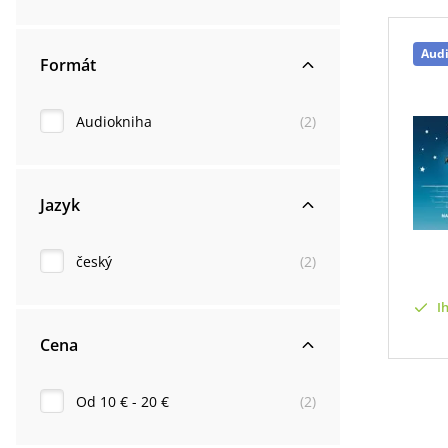
Aud
Formát
Audiokniha
(
2
)
Jazyk
český
(
2
)
I
Cena
Od 10 € - 20 €
(
2
)