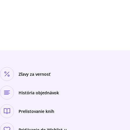
je organizace, která vnímá zvířata, jako nejbližší
přátele lidí.A důvěra zvířat v lidi je pro nás ta
největší pocta, kterou musíme
chránit.Nemusíme změnit celý svět. Stačí když
zachráníme životy konkrétních zvířat,protože
tím jejich svět změníme navždy. Pořádáme
koncerty, výstavy, aukce,prodáváme výrobky s
naším logem a mnoho dalšího. Podporujeme
ty, kteří na to zůstalisami, zachraňujeme ty,
které jiní odepsali, bojujeme tam, kde to už jiní
vzdali. Pomozte nám prosím vrátit do života i
další, kteří to potřebují. Děkujeme Vám...
Zľavy za vernosť
História objednávok
Prelistovanie kníh
Pridávanie do Wishlist-u