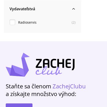
Vydavateľstvá
Radioservis
(
2
)
Staňte sa členom
ZachejClubu
a získajte množstvo výhod: