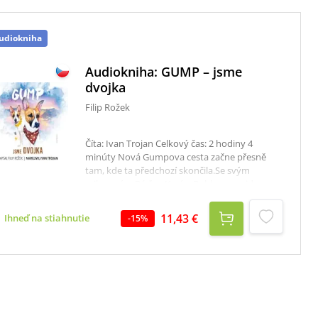
udiokniha
Audiokniha: GUMP – jsme
dvojka
Filip Rožek
Číta: Ivan Trojan Celkový čas: 2 hodiny 4
minúty Nová Gumpova cesta začne přesně
tam, kde ta předchozí skončila.Se svým
milovaným Béďou Kozím Bobkem projdou
příběhem, který už jim dávno předtím napsaly
hvězdy.Audiokniha pro všechny, kteří dokážou
11,43 €
Ihneď na stiahnutie
-
15
%
číst ze psích očí, ale i pro ty, kteří to zatím
neumějí nebo nevěří, že je to možné.Autor Filip
Rožek aktivně spolupracuje od svých 18 let s
Ligou na ochranu zvířat. V roce 2016
spoluzaložil organizaci Se psem mě baví svět,
která pomáhá týraným a opuštěným psům
najít svoje štěstí na Zemi.Se psem mě baví svět