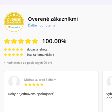
Overené zákazníkmi
Ďalšie hodnotenia
100.00
%
dodacia lehota
kvalita komunikácie
* hodnotenia za posledných 90 dní
Michaela
,
pred 1 dňom
Roky objednávam, spokojnosť
vyb
obc