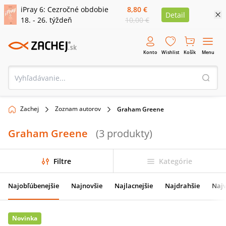
iPray 6: Cezročné obdobie
8,80 €
Detail
18. - 26. týždeň
10,00 €
Konto
Wishlist
Košík
Menu
Zachej
Zoznam autorov
Graham Greene
Graham Greene
(
3
produkty
)
Filtre
Kategórie
Najobľúbenejšie
Najnovšie
Najlacnejšie
Najdrahšie
Najv
Novinka