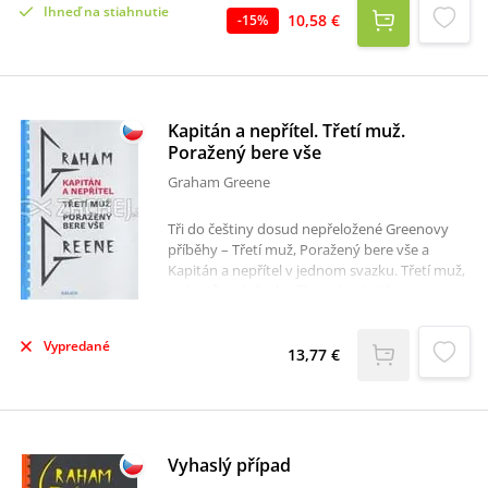
Ihneď na stiahnutie
jeho duše už vnikl zárodek zkázy." - Joseph
10,58 €
-
15
%
ConradNahrávka z roku 1993 v režii Jana
Bergera. Kvalita nahrávky odpovídá době
jejího vzniku.
Kapitán a nepřítel. Třetí muž.
Poražený bere vše
Graham Greene
Tři do češtiny dosud nepřeložené Greenovy
příběhy – Třetí muž, Poražený bere vše a
Kapitán a nepřítel v jednom svazku. Třetí muž,
psán původně jako filmový scénář,
představuje typické greenovské postavy se
svými "mravními úrazy" v prostředí
Vypredané
okupované poválečné Vídně.Poražený bere
13,77 €
vše je greenovské divertimento s mravním
ponaučením, jakkkoli autor v dedikaci knihy
říká, že "příběh nemá nikoho varovat před
hazardem". Kapitán a nepřítel je poslední
Greenovo dílko, z roku 1988, kdy bylo autorovi
Vyhaslý případ
čtyřiaosmdesát let, a podstatně doplňuje náš