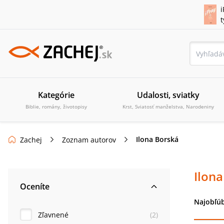
i
Kategórie
Udalosti, sviatky
Biblie, romány, životopisy
Krst, Sviatosť manželstva, Narodeniny
Ilona Borská
Zachej
Zoznam autorov
Ilon
Oceníte
Najobľúb
Zľavnené
(
2
)