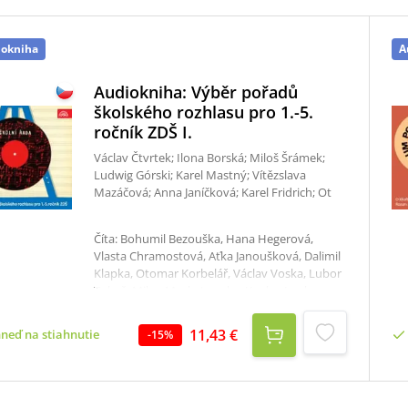
iokniha
A
Audiokniha: Výběr pořadů
školského rozhlasu pro 1.-5.
ročník ZDŠ I.
Václav Čtvrtek; Ilona Borská; Miloš Šrámek;
Ludwig Górski; Karel Mastný; Vítězslava
Mazáčová; Anna Janíčková; Karel Fridrich; Ot
Číta: Bohumil Bezouška, Hana Hegerová,
Vlasta Chramostová, Aťka Janoušková, Dalimil
Klapka, Otomar Korbelář, Václav Voska, Lubor
Tokoš, Milan Mach, Jaroslav Kepka, Lenka
Sedláčková, Pavel Wimmer, Svatopluk Skládal,
Jindra Hollmanová, Renata Pobudová, Josef
11,43 €
hneď na stiahnutie
-
15
%
Chvalina, Josef Stoklasa, Miloš Liška, Eva
Klepáčová, Alexandra Hájková, Eva
Tauchenová, Marcela Maratová, Dana
Kofroňová, Hana Bažantová, František Vicena,