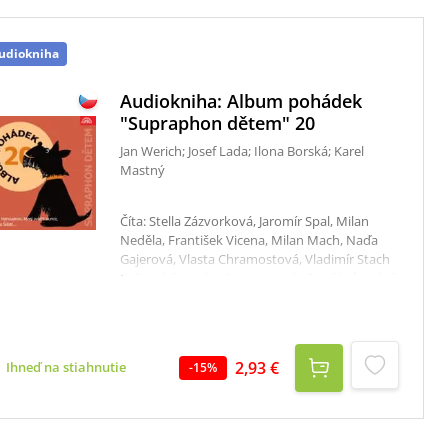
udiokniha
Audiokniha: Album pohádek
"Supraphon dětem" 20
Jan Werich; Josef Lada; Ilona Borská; Karel
Mastný
Číta: Stella Zázvorková, Jaromír Spal, Milan
Neděla, František Vicena, Milan Mach, Naďa
Gajerová, Vlasta Chramostová, Vladimír Stach
Celkový čas: 1 hodina 11 minút Z naší původně
zamýšlené miniserie Album pohádek
"Supraphon dětem" se časem stala docela
početná řada titulů se známými i méně
známými pohádkami z archivu
2,93 €
Ihneď na stiahnutie
-
15
%
Supraphonu.Tento již 20. díl představuje svým
malým i velkým posluchačům pohádky poprvé
digitalizované, jež byly "schovány" v kdysi
Supraphonem vydávaných titulech školních