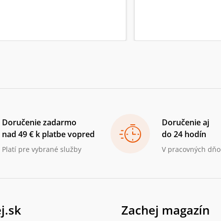
Doručenie zadarmo
Doručenie aj
nad 49 € k platbe vopred
do 24 hodín
Platí pre vybrané služby
V pracovných dňo
j.sk
Zachej magazín