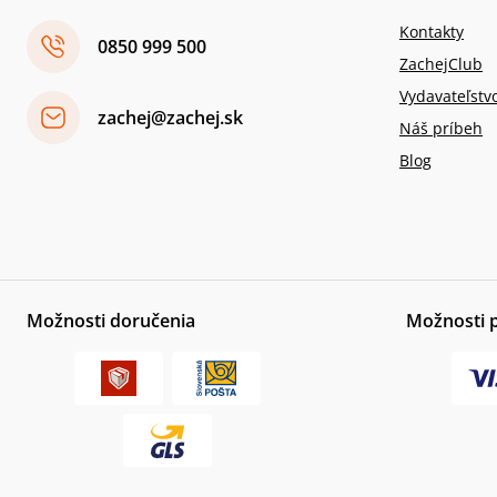
Kontakty
0850 999 500
ZachejClub
Vydavateľstv
zachej@zachej.sk
Náš príbeh
Blog
Možnosti doručenia
Možnosti 