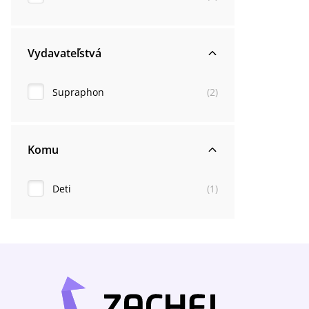
Vydavateľstvá
Supraphon
(
2
)
Komu
Deti
(
1
)