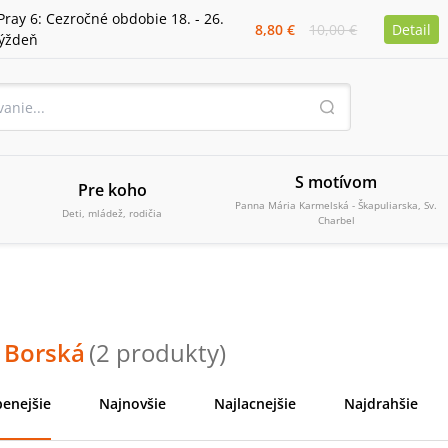
Pray 6: Cezročné obdobie 18. - 26.
8,80 €
10,00 €
Detail
týždeň
S motívom
Pre koho
Panna Mária Karmelská - Škapuliarska, Sv.
Deti, mládež, rodičia
Charbel
a Borská
(
2
produkty
)
enejšie
Najnovšie
Najlacnejšie
Najdrahšie