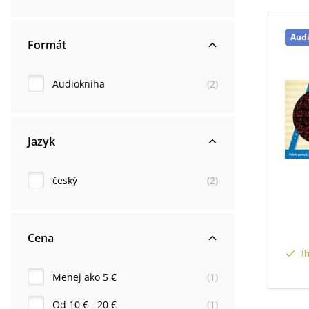
Aud
Formát
Audiokniha
(
2
)
Jazyk
český
(
2
)
Cena
I
Menej ako 5 €
(
1
)
Od 10 € - 20 €
(
1
)