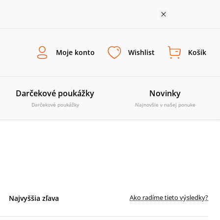
Moje konto
Wishlist
Košík
Darčekové poukážky
Novinky
Darčekové poukážky
Najnovšie v našej ponuke
Ako radíme tieto výsledky?
Najvyššia zľava