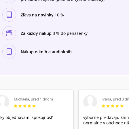
František Šec, Jana Nováčková, Zora
Rozsypalová, Josef Kříž, Josef Haukvic, Milan
Koutný, Zdeňka Davidová, Olga Hauková, Eva
Zľava na novinky
10 %
Lavická, Vilém Lamparter, Mojmír Heger, Milan
Moravec, František Behoni, Zdenka Bajgerová,
Jiří Adamíra, Táňa Hodanová, Miloš Pavlín, Petr
Za každý nákup
3 % do peňaženky
Ruiber, Marie Pazourková, Pavel Černoch,
Miroslav Štota, Karel Vymazal, Petr Diviš, Jan
Krumnikl, Petr Asmus, Ludmila Flodrová,
Nákup e-kníh a audiokníh
Alexandra Kanczucká, Rudolf Imramovský,
Karel Houska, Rudolf Široký, Jiří Hurta, Ladislav
Kazda, Julie Charvátová, Ivan Horký Celkový
čas: 6 hodín 2 minúty Původí komplet 0 59
9883-94 "Výběr pořadů školského rozhlasu pro
1.-5.ročník ZDŠ" vydal Supraphon v roce 1970 -
nyní tento titul vydáváme poprvé digitálně ve
dvou dílech.
Michaela
,
pred 1 dňom
Ivana
,
pred 3 d
ky objednávam, spokojnosť
vyborné predavaju knih
normalne v obchode nik