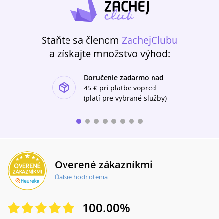
Sněhurku namluvila s něhou a krásou projevu
Lucie Vondráčková, postavu zlé královny
vytváří Radka Fidlerová, prince představuje Jan
Vondráček, který také vytvořil vtipnou
Staňte sa členom
ZachejClubu
doprovodnou hudbu. Pohádku ilustrují
původní písničky z filmu, převzaté z archivu
a získajte množstvo výhod:
Supraphonu, nazpívané mj. Helenou
Vondráčkovou a Waldemarem Matuškou.
Doručenie zadarmo nad
ishlist-u
45 €
pri platbe vopred
(platí pre vybrané služby)
Overené zákazníkmi
Ďalšie hodnotenia
100.00
%