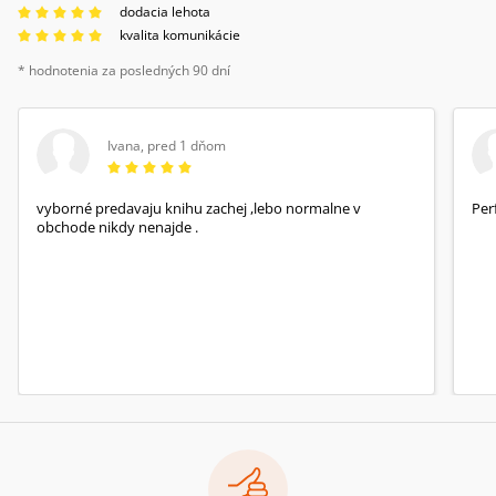
dodacia lehota
kvalita komunikácie
* hodnotenia za posledných 90 dní
Ivana
,
pred 1 dňom
vyborné predavaju knihu zachej ,lebo normalne v
Per
obchode nikdy nenajde .