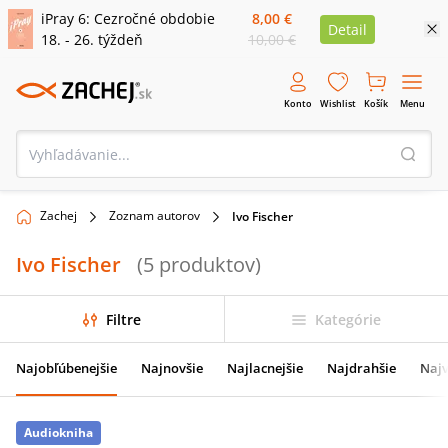
iPray 6: Cezročné obdobie
8,00 €
Detail
18. - 26. týždeň
10,00 €
Konto
Wishlist
Košík
Menu
Zachej
Zoznam autorov
Ivo Fischer
Ivo Fischer
(
5
produktov
)
Filtre
Kategórie
Najobľúbenejšie
Najnovšie
Najlacnejšie
Najdrahšie
Najv
Audiokniha