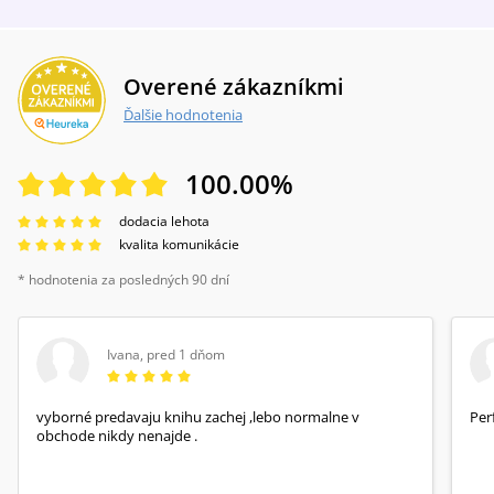
Overené zákazníkmi
Ďalšie hodnotenia
100.00
%
dodacia lehota
kvalita komunikácie
* hodnotenia za posledných 90 dní
Ivana
,
pred 1 dňom
vyborné predavaju knihu zachej ,lebo normalne v
Per
obchode nikdy nenajde .