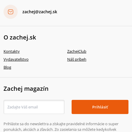
zachej@zachej.sk
O zachej.sk
Kontakty
ZachejClub
Vydavateľstvo
Náš príbeh
Blog
Zachej magazín
Prihlásiť
Prihláste sa do newslettra a získajte pravidelné informácie o super
ponukách, akciách a zľavách. Zo zasielania sa môžete kedykoľvek