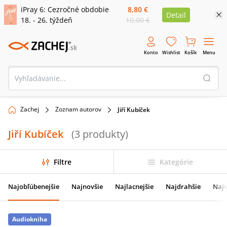
iPray 6: Cezročné obdobie
8,80 €
Detail
18. - 26. týždeň
10,00 €
Konto
Wishlist
Košík
Menu
Zachej
Zoznam autorov
Jiří Kubíček
Jiří Kubíček
(
3
produkty
)
Filtre
Kategórie
Najobľúbenejšie
Najnovšie
Najlacnejšie
Najdrahšie
Najv
Audiokniha