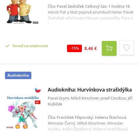
Číta: Pavel Zedníček Celkový čas: 1 hodina 18
minút Pat a Mat poprvé promluví! Herec Pavel
Zedníček oživil svým hlasem postavičky Pata a
Mata. Do vyprávěné podoby se podařilo
převést šest příběhů z televizního večerníčku
„A je to!“. Nahrávka zachovává původní
atmosféru Pata a Mata i díky množství
Ihneď na stiahnutie
typických zvukových efektů.
8,46 €
-
15
%
Audiokniha
Audiokniha: Hurvínkova strašidýlka
Pavel Grym; Miloš Kirschner; Josef Cincibus; Jiří
Kubíček
Číta: František Filipovský, Helena Štáchová,
Miroslav Černý, Miloš Kirschner, Miroslav
Huňka, Květa Špačková, Milena Vostřáková,
Andrea Kratochvílová, René Hájek, Milan