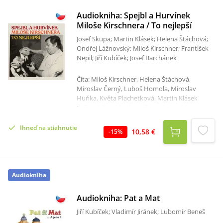
Audiokniha: Spejbl a Hurvínek
Miloše Kirschnera / To nejlepší
Josef Skupa; Martin Klásek; Helena Štáchová;
Ondřej Lážnovský; Miloš Kirschner; František
Nepil; Jiří Kubíček; Josef Barchánek
Číta: Miloš Kirschner, Helena Štáchová,
Miroslav Černý, Luboš Homola, Miroslav
Huňka, Květa Plachetková, Martin Klásek
Celkový čas: 3 hodiny 17 minút Spejbl a
Hurvínek Miloše Kirschnera / To nejlepší je
pozoruhodné "trojalbum" s výběrem
Ihneď na stiahnutie
10,58 €
-
15
%
nejlepších i raritních nahrávek. Obsahuje mimo
jiné nahrávku premiérového uvedení hry Ještě
jeden Hurvínek z roku 1979.
Audiokniha
Audiokniha: Pat a Mat
Jiří Kubíček; Vladimír Jiránek; Lubomír Beneš