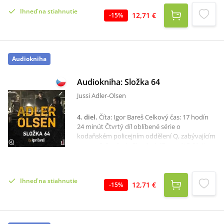
chtěl zmrzačit, aby jako žebrák víc „vydělával“.
Ihneď na stiahnutie
Ukrývá se i před jeho nohsledy, protože se stal
12,71 €
-
15
%
nepohodlným svědkem zločinu. Prchá také
před zákonem, neboť je považován za vraha.
Přesvědčí Carla Mørcka z oddělení Q o své
nevině? Zatímco Marco kličkuje dánskou
Audiokniha
metropolí, ukazuje se, že smrt politika měla
zakrýt rozsáhlou korupční aféru.
Audiokniha: Složka 64
Jussi Adler-Olsen
4. diel
.
Číta: Igor Bareš Celkový čas: 17 hodín
24 minút Čtvrtý díl oblíbené série o
kodaňském policejním oddělení Q, zabývajícím
se nevyřešenými případy, jejíž první tři části
byly také zfilmovány.Zneužívání a násilí patřily
ještě před čtyřiceti lety do každodenního
života žen deportovaných na dánský ostrov
Ihneď na stiahnutie
Sprogø. Podobný osud potkal i Nete
12,71 €
-
15
%
Hermansenovou, již následky zdejšího pobytu
pronásledují celý život. Asad s Rose přimějí
Carla, aby znovu otevřel starý případ a pokusil
se zjistit, co se tehdy dělo. Brzy si však