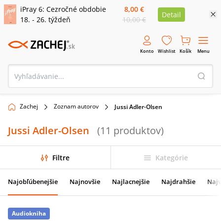
iPray 6: Cezročné obdobie
8,00 €
Detail
18. - 26. týždeň
10,00 €
Konto
Wishlist
Košík
Menu
Zachej
Zoznam autorov
Jussi Adler-Olsen
Jussi Adler-Olsen
(
11
produktov
)
Filtre
Kategórie
Najobľúbenejšie
Najnovšie
Najlacnejšie
Najdrahšie
Najv
Audiokniha