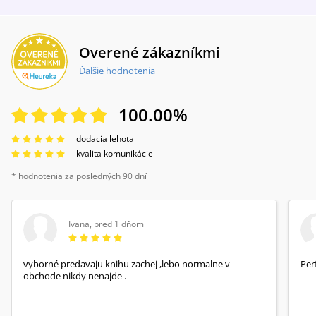
Overené zákazníkmi
Ďalšie hodnotenia
100.00
%
dodacia lehota
kvalita komunikácie
* hodnotenia za posledných 90 dní
Ivana
,
pred 1 dňom
vyborné predavaju knihu zachej ,lebo normalne v
Per
obchode nikdy nenajde .