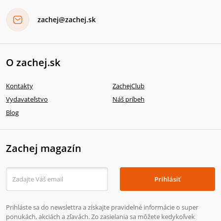
zachej@zachej.sk
O zachej.sk
Kontakty
ZachejClub
Vydavateľstvo
Náš príbeh
Blog
Zachej magazín
Prihlásiť
Prihláste sa do newslettra a získajte pravidelné informácie o super
ponukách, akciách a zľavách. Zo zasielania sa môžete kedykoľvek