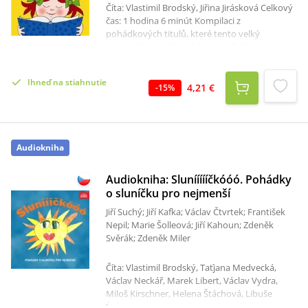
Číta: Vlastimil Brodský, Jiřina Jirásková Celkový
čas: 1 hodina 6 minút Kompilaci z
pohádkových titulů, které tento velký
vypravěč vytvořil, uvádí dva příběhy z jeho
snad nejznámějšího "večerníčku" O makové
panence a motýlu Emanuelovi. I další pohádky
Ihneď na stiahnutie
malí posluchači znají, ale v této sestavě je
4,21 €
-
15
%
možná poněkud překvapí!
Audiokniha
Audiokniha: Sluníííííčkóóó. Pohádky
o sluníčku pro nejmenší
Jiří Suchý; Jiří Kafka; Václav Čtvrtek; František
Nepil; Marie Šolleová; Jiří Kahoun; Zdeněk
Svěrák; Zdeněk Miler
Číta: Vlastimil Brodský, Taťjana Medvecká,
Václav Neckář, Marek Libert, Václav Vydra,
Miloš Kirschner, Helena Štáchová, Libuše
Šafránková, Jitka Molavcová, Madla Hornová,