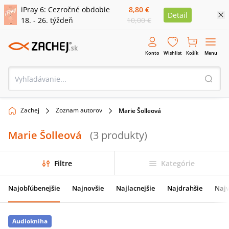
iPray 6: Cezročné obdobie
8,80 €
Detail
18. - 26. týždeň
10,00 €
Konto
Wishlist
Košík
Menu
Zachej
Zoznam autorov
Marie Šolleová
Marie Šolleová
(
3
produkty
)
Filtre
Kategórie
Najobľúbenejšie
Najnovšie
Najlacnejšie
Najdrahšie
Najv
Audiokniha