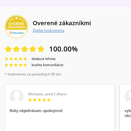
Overené zákazníkmi
Ďalšie hodnotenia
100.00
%
dodacia lehota
kvalita komunikácie
* hodnotenia za posledných 90 dní
Michaela
,
pred 2 dňami
Roky objednávam, spokojnosť
vyb
obc