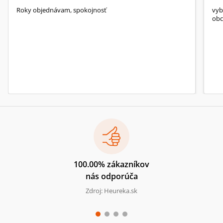
Roky objednávam, spokojnosť
vyb
obc
100.00% zákazníkov
nás odporúča
Zdroj: Heureka.sk