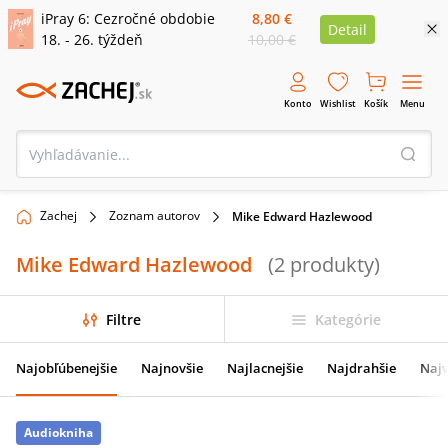
iPray 6: Cezročné obdobie
8,80 €
Detail
18. - 26. týždeň
10,00 €
Konto
Wishlist
Košík
Menu
Zachej
Zoznam autorov
Mike Edward Hazlewood
Mike Edward Hazlewood
(
2
produkty
)
Filtre
Kategórie
Najobľúbenejšie
Najnovšie
Najlacnejšie
Najdrahšie
Najv
Audiokniha