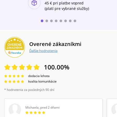
ishlist-u
45 €
pri platbe vopred
(platí pre vybrané služby)
Overené zákazníkmi
Ďalšie hodnotenia
100.00
%
dodacia lehota
kvalita komunikácie
* hodnotenia za posledných 90 dní
Michaela
,
pred 2 dňami