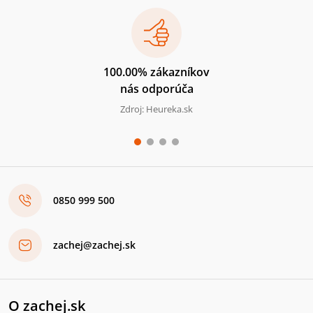
100.00% zákazníkov
nás odporúča
Zdroj: Heureka.sk
0850 999 500
zachej@zachej.sk
O zachej.sk