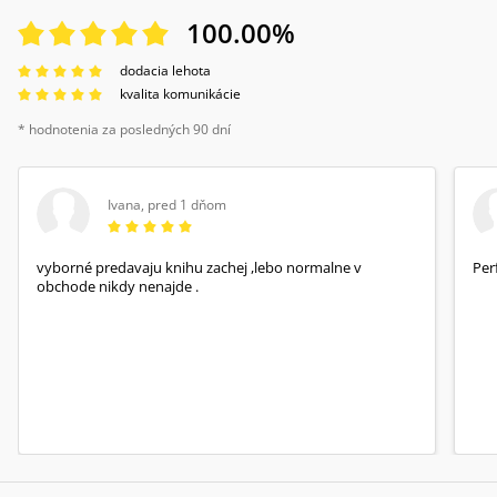
100.00
%
dodacia lehota
kvalita komunikácie
* hodnotenia za posledných 90 dní
Ivana
,
pred 1 dňom
vyborné predavaju knihu zachej ,lebo normalne v
Per
obchode nikdy nenajde .