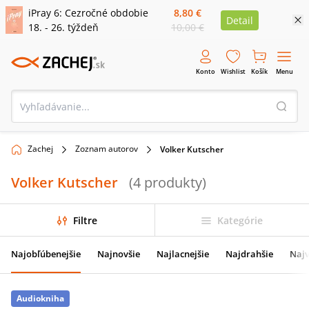
iPray 6: Cezročné obdobie
8,80 €
Detail
18. - 26. týždeň
10,00 €
Konto
Wishlist
Košík
Menu
Zachej
Zoznam autorov
Volker Kutscher
Volker Kutscher
(
4
produkty
)
Filtre
Kategórie
Najobľúbenejšie
Najnovšie
Najlacnejšie
Najdrahšie
Najv
Audiokniha