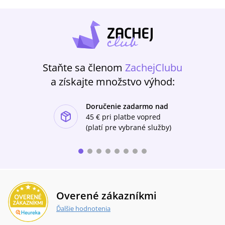
brutálního mučení, je pro berlínskou
mordpartu záhadou. Situace je totiž mnohem
komplikovanější, než se na první pohled
zdá.Literární předloha úspěšného seriálu
Babylon Berlin
Staňte sa členom
ZachejClubu
a získajte množstvo výhod:
Doručenie zadarmo nad
ishlist-u
45 €
pri platbe vopred
(platí pre vybrané služby)
Overené zákazníkmi
Ďalšie hodnotenia