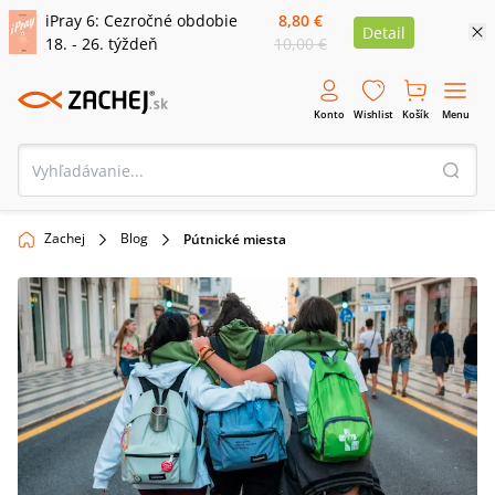
iPray 6: Cezročné obdobie
8,80 €
Detail
18. - 26. týždeň
10,00 €
Konto
Wishlist
Košík
Menu
Zachej
Blog
Pútnické miesta