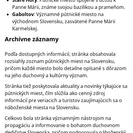
Staré Hory
: Pútnické miesto spojené s úctou k
Panne Márii, známe svojou bazilikou a prameňom.
Gaboltov
: Významné pútnické miesto na
východnom Slovensku, zasvätené Panne Márii
Karmelskej.
Archívne záznamy
Podľa dostupných informácií, stránka obsahovala
rozsiahly zoznam pútnických miest na Slovensku,
pričom každé miesto bolo detailne opísané s dôrazom
na jeho duchovný a kultúrny význam.
Stránka tiež poskytovala aktuality a novinky týkajúce sa
pútnických miest, čím slúžila ako cenný zdroj
informácií pre veriacich a turistov zaujímajúcich sa o
náboženské miesta na Slovensku.
Celkovo bola stránka významným nástrojom na
propagáciu a informovanie o bohatom duchovnom
dedičstve Slovenska, pričom podporovala náboženský