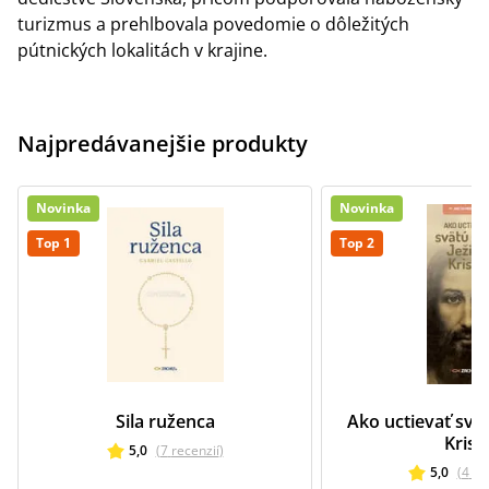
turizmus a prehlbovala povedomie o dôležitých
pútnických lokalitách v krajine.
Najpredávanejšie produkty
Novinka
Novinka
Top 1
Top 2
Sila ruženca
Ako uctievať svät
Krist
5,0
(
7
recenzií
)
5,0
(
4
re