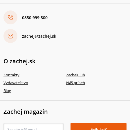
0850 999 500
zachej@zachej.sk
O zachej.sk
Kontakty
ZachejClub
Vydavateľstvo
Náš príbeh
Blog
Zachej magazín
Prihlásiť