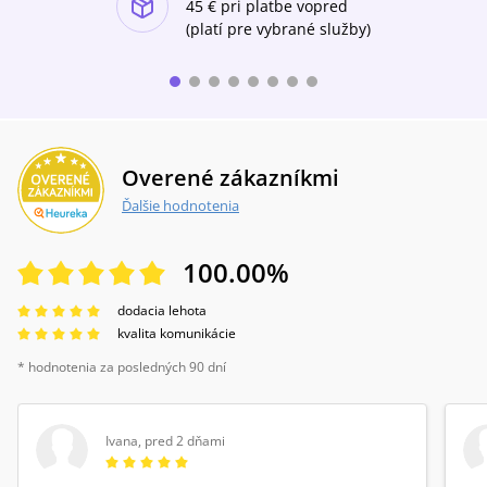
45 €
pri platbe vopred
(platí pre vybrané služby)
Overené zákazníkmi
Ďalšie hodnotenia
100.00
%
dodacia lehota
kvalita komunikácie
* hodnotenia za posledných 90 dní
Ivana
,
pred 2 dňami