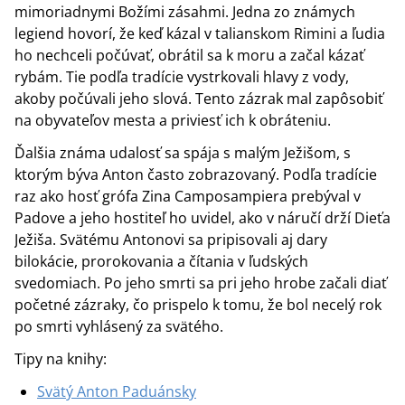
mimoriadnymi Božími zásahmi. Jedna zo známych
legiend hovorí, že keď kázal v talianskom Rimini a ľudia
ho nechceli počúvať, obrátil sa k moru a začal kázať
rybám. Tie podľa tradície vystrkovali hlavy z vody,
akoby počúvali jeho slová. Tento zázrak mal zapôsobiť
na obyvateľov mesta a priviesť ich k obráteniu.
Ďalšia známa udalosť sa spája s malým Ježišom, s
ktorým býva Anton často zobrazovaný. Podľa tradície
raz ako hosť grófa Zina Camposampiera prebýval v
Padove a jeho hostiteľ ho uvidel, ako v náručí drží Dieťa
Ježiša. Svätému Antonovi sa pripisovali aj dary
bilokácie, prorokovania a čítania v ľudských
svedomiach. Po jeho smrti sa pri jeho hrobe začali diať
početné zázraky, čo prispelo k tomu, že bol necelý rok
po smrti vyhlásený za svätého.
Tipy na knihy:
Svätý Anton Paduánsky