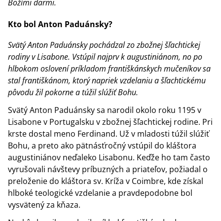
Božími darmi.
Kto bol Anton Paduánsky?
Svätý Anton Paduánsky pochádzal zo zbožnej šľachtickej
rodiny v Lisabone. Vstúpil najprv k augustiniánom, no po
hlbokom oslovení príkladom františkánskych mučeníkov sa
stal františkánom, ktorý napriek vzdelaniu a šľachtickému
pôvodu žil pokorne a túžil slúžiť Bohu.
Svätý Anton Paduánsky sa narodil okolo roku 1195 v
Lisabone v Portugalsku v zbožnej šľachtickej rodine. Pri
krste dostal meno Ferdinand. Už v mladosti túžil slúžiť
Bohu, a preto ako pätnásťročný vstúpil do kláštora
augustiniánov neďaleko Lisabonu. Keďže ho tam často
vyrušovali návštevy príbuzných a priateľov, požiadal o
preloženie do kláštora sv. Kríža v Coimbre, kde získal
hlboké teologické vzdelanie a pravdepodobne bol
vysvätený za kňaza.