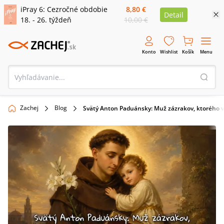
iPray 6: Cezročné obdobie
8,80 €
Detail
18. - 26. týždeň
10,00 €
Konto
Wishlist
Košík
Menu
Zachej
Blog
Svätý Anton Paduánsky: Muž zázrakov, ktorého vz