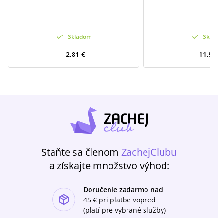
Skladom
Skla
2,81 €
11,54
Staňte sa členom
ZachejClubu
a získajte množstvo výhod:
Doručenie zadarmo nad
ishlist-u
45 €
pri platbe vopred
(platí pre vybrané služby)