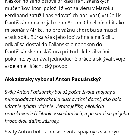
Neskôr ho silno oslovil príklad františkánskych
mučeníkov, ktorí položili život za vieru v Maroku.
Ferdinand zatúžil nasledovať ich horlivosť, vstúpil k
františkánom a prijal meno Anton. Chcel pôsobiť ako
misionár v Afrike, no pre vážnu chorobu sa musel
vrátiť späť. Búrka však jeho loď zahnala na Sicíliu,
odkiaľ sa dostal do Talianska a napokon do
františkánskeho kláštora pri Forli, kde žil veľmi
pokorne, vykonával jednoduché práce a skrýval svoje
vzdelanie i šľachtický pôvod.
Aké zázraky vykonal Anton Paduánsky?
Svätý Anton Paduánsky bol už počas života spájaný s
mimoriadnymi zázrakmi a duchovnými darmi, ako bolo
kázanie rybám, videnie Dieťaťa Ježiša, bilokácia,
prorokovanie či čítanie v svedomiach, a po smrti sa pri jeho
hrobe diali ďalšie zázraky.
Svätý Anton bol už počas života spájaný s viacerými