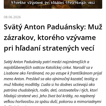
08.06.2026
Svätý Anton Paduánsky: Muž
zázrakov, ktorého vzývame
pri hľadaní stratených vecí
Svätý Anton Paduánsky patrí medzi najznámejších a
najobľúbenejších svätcov Katolíckej cirkvi. Narodil sa v
Lisabone ako Ferdinand, no po vstupe k františkánom prijal
meno Anton. Preslávil sa ako výnimočný kazateľ, teológ a
muž hlbokej modlitby. Ľudia si ho dodnes uctievajú ako
patróna chudobných, rodín, detí, cestovateľov i tých, ktorí
hľadajú stratené veci. Jeho život bol krátky, no naplnený
veľkou horlivosťou za spásu duší, pokorou a mimoriadnymi