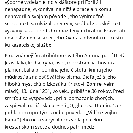
výborné vzdelanie, no v kláštore pri Forli žil
nenápadne, vykonával najnižšie práce a nikomu
nehovoril o svojom pôvode. Jeho výnimočné
schopnosti sa ukázali až vtedy, keď bol z poslušnosti
vyzvaný kázať pred zhromaždenými bratmi. Práve táto
udalosť zmenila smer jeho života a otvorila mu cestu
ku kazateľskej službe.
K najznámejším atribútom svätého Antona patrí Dieťa
Ježiš, ľalia, kniha, ryba, osol, monštrancia, hostia a
plameň. Ľalia pripomína jeho čistotu, kniha jeho
múdrosť a znalosť Svätého písma, Dieťa Ježiš jeho
hlbokú mystickú blízkosť ku Kristovi. Zomrel veľmi
mladý, 13. júna 1231, vo veku približne 36 rokov. Pred
smrťou sa vyspovedal, prijal pomazanie chorých,
zaspieval mariánsku pieseň „O, gloriosa Domina“ a s
pohľadom upretým k nebu povedal: „Vidím svojho
Pána.“ Jeho úcta sa rýchlo rozšírila po celom
kresťanskom svete a dodnes patrí medzi