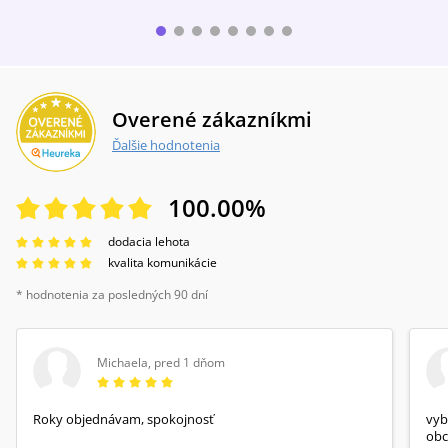
Overené zákazníkmi
Ďalšie hodnotenia
100.00
%
dodacia lehota
kvalita komunikácie
* hodnotenia za posledných 90 dní
Michaela
,
pred 1 dňom
Roky objednávam, spokojnosť
vyb
obc