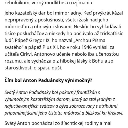
rehoľníkom, verný modlitbe a rozjímaniu.
Jeho kazateľský dar bol mimoriadny. Keď prvýkrát kázal
nepripravený z poslušnosti, všetci žasli nad jeho
múdrosťou a ohnivými slovami. Neskôr ho vyhľadávali
tisíce poslucháčov a niekedy ho počúvalo až tridsaťtisíc
ľudí. Pápež Gregor IX. ho nazval „Archou Písma
svätého“ a pápež Pius XII. ho v roku 1946 vyhlásil za
učiteľa Cirkvi. Antonovo učenie nebolo iba učenosťou
rozumu, ale vychádzalo z hlbokej lásky k Bohu a zo
starostlivosti o spásu duší.
Čím bol Anton Paduánsky výnimočný?
Svätý Anton Paduánsky bol pokorný františkán s
výnimočným kazateľským darom, ktorý sa stal jedným z
najuctievanejších svätcov a býva zobrazovaný s atribútmi
pripomínajúcimi jeho čistotu, múdrosť a blízkosť ku Kristovi.
Svätý Anton pochádzal zo šľachtickej rodiny a mal