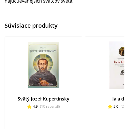
najuctievanejších svätcov sveta.
Súvisiace produkty
Svätý Jozef Kupertínsky
Ja a dia
4,9
(
10
recenzií
)
5,0
(
2
re