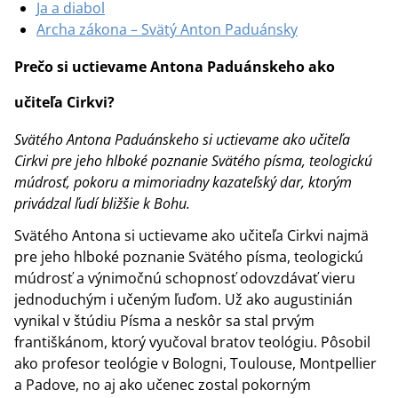
Ja a diabol
Archa zákona – Svätý Anton Paduánsky
Prečo si uctievame Antona Paduánskeho ako
učiteľa Cirkvi?
Svätého Antona Paduánskeho si uctievame ako učiteľa
Cirkvi pre jeho hlboké poznanie Svätého písma, teologickú
múdrosť, pokoru a mimoriadny kazateľský dar, ktorým
privádzal ľudí bližšie k Bohu.
Svätého Antona si uctievame ako učiteľa Cirkvi najmä
pre jeho hlboké poznanie Svätého písma, teologickú
múdrosť a výnimočnú schopnosť odovzdávať vieru
jednoduchým i učeným ľuďom. Už ako augustinián
vynikal v štúdiu Písma a neskôr sa stal prvým
františkánom, ktorý vyučoval bratov teológiu. Pôsobil
ako profesor teológie v Bologni, Toulouse, Montpellier
a Padove, no aj ako učenec zostal pokorným