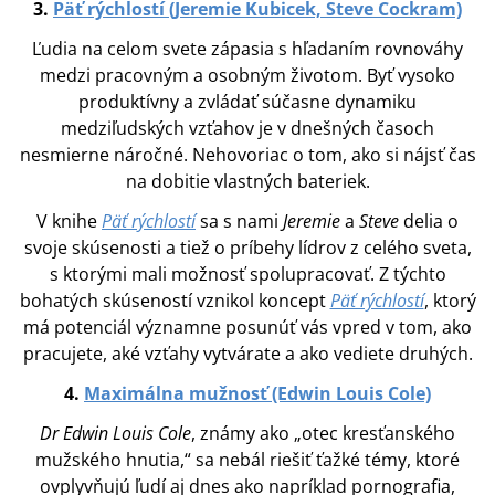
3.
Päť rýchlostí (Jeremie Kubicek, Steve Cockram)
Ľudia na celom svete zápasia s hľadaním rovnováhy
medzi pracovným a osobným životom. Byť vysoko
produktívny a zvládať súčasne dynamiku
medziľudských vzťahov je v dnešných časoch
nesmierne náročné. Nehovoriac o tom, ako si nájsť čas
na dobitie vlastných bateriek.
V knihe
Päť rýchlostí
sa s nami
Jeremie
a
Steve
delia o
svoje skúsenosti a tiež o príbehy lídrov z celého sveta,
s ktorými mali možnosť spolupracovať. Z týchto
bohatých skúseností vznikol koncept
Päť rýchlostí
, ktorý
má potenciál významne posunúť vás vpred v tom, ako
pracujete, aké vzťahy vytvárate a ako vediete druhých.
4.
Maximálna mužnosť (Edwin Louis Cole)
Dr Edwin Louis Cole
, známy ako „otec kresťanského
mužského hnutia,“ sa nebál riešiť ťažké témy, ktoré
ovplyvňujú ľudí aj dnes ako napríklad pornografia,