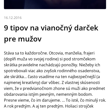
16.12.2016
9 tipov na vianočný darček
pre mužov
Stáva sa to každoročne. Otcovia, manželia, frajeri
(doplň muža vo svojej rodine) si pod stromčekom
skrátka pravidelne nachádzajú ponožky. Niežeby ich
spotrebovali viac ako zvyšok rodinného osadenstva,
ale skrátka… často vsadíme na ten najbezpečnejší (a
najmenej kreatívny) dar vôbec. Z vlastnej skúsenosti
viem, že v predvianočnom zhone sú muži ako predmet
obdarovania istým pevným, nemenným bodom.
Presne vieme, čo im darujeme. … To isté, čo minulý rok.
A rok predtým. A aj ten predtým. Holiaci strojček