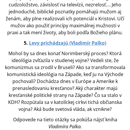
cudzoložstvo, závislosť na televízii, nezrelosť…. Jeho
jednoduché, biblické poznatky pomáhajú mužom aj
ženám, aby plne realizovali ich potenciál v Kristovi. Učí
mužov ako použiť princípy maximálnej mužnosti v
praxi a tak mení životy, aby boli podľa Božieho plánu.
5.
Levy prichádzajú (Vladimír Palko)
Mohol by sa dnes konať Norimberský proces? Ktorá
ideológia zvíťazila v studenej vojne? Vedeli ste, že
komunizmus sa zrodil v Bruseli? Ako sa transformovala
komunistická ideológia na Západe, keď ju na Východe
pochovali? Dochádza dnes v Európe a Amerike k
prenasledovaniu kresťanov? Aký charakter majú
kresťanské politické strany na Západe? Čo sa stalo v
KDH? Rozpútala sa v katolíckej cirkvi tichá občianska
vojna? Aká bude svetová vláda, ak vznikne?
Odpovede na tieto otázky sa pokúša nájsť kniha
Vladimíra Palka.