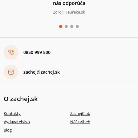
nás odporúča
Zdroj: Heureka.sk
0850 999 500
zachej@zachej.sk
O zachej.sk
Kontakty
ZachejClub
Vydavateľstvo
Náš príbeh
Blog