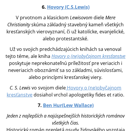
6.
Hovory (C.S.Lewis)
V prvotnom a klasickom
Lewisovom
diele
Mere
Christianity
skúma základný stavebný kameň všetkých
kresťanských vierovyznaní, či už katolícke, evanjelické,
alebo protestantské.
Už vo svojich predchádzajúcich knihách sa venoval
tejto téme, ale kniha
Hovory o (ne)obyčajnom kresťanstve
poskytuje neprekonateľnú príležitosť pre veriacich i
neveriacich oboznámiť sa so základmi, súvislosťami,
alebo princípmi kresťanskej viery.
C. S. Lewis
vo svojom diele
Hovory o (ne)obyčajnom
kresťanstve
dosiahol vrchol apologetiky fides et ratio.
7.
Ben Hur(Lew Wallace)
Jeden z najlepších a najúspešnejších historických románov
všetkých čias.
Historický román prepletá osudy židovského vozotaja