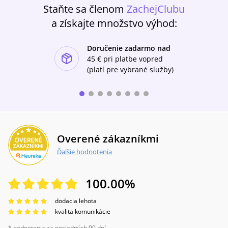
Staňte sa členom
ZachejClubu
a získajte množstvo výhod:
Doručenie zadarmo nad
ishlist-u
45 €
pri platbe vopred
(platí pre vybrané služby)
Overené zákazníkmi
Ďalšie hodnotenia
100.00
%
dodacia lehota
kvalita komunikácie
* hodnotenia za posledných 90 dní