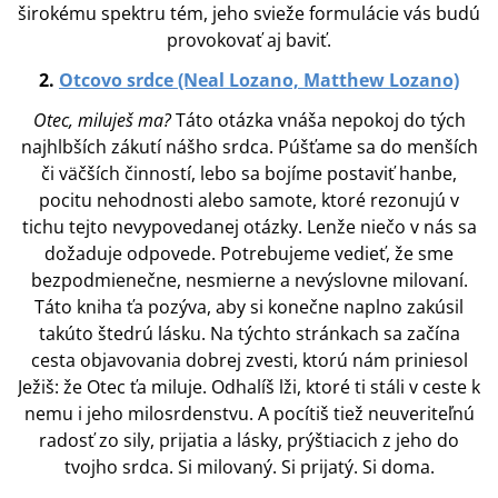
širokému spektru tém, jeho svieže formulácie vás budú
provokovať aj baviť.
2.
Otcovo srdce (Neal Lozano, Matthew Lozano)
Otec, miluješ ma?
Táto otázka vnáša nepokoj do tých
najhlbších zákutí nášho srdca. Púšťame sa do menších
či väčších činností, lebo sa bojíme postaviť hanbe,
pocitu nehodnosti alebo samote, ktoré rezonujú v
tichu tejto nevypovedanej otázky. Lenže niečo v nás sa
dožaduje odpovede. Potrebujeme vedieť, že sme
bezpodmienečne, nesmierne a nevýslovne milovaní.
Táto kniha ťa pozýva, aby si konečne naplno zakúsil
takúto štedrú lásku. Na týchto stránkach sa začína
cesta objavovania dobrej zvesti, ktorú nám priniesol
Ježiš: že Otec ťa miluje. Odhalíš lži, ktoré ti stáli v ceste k
nemu i jeho milosrdenstvu. A pocítiš tiež neuveriteľnú
radosť zo sily, prijatia a lásky, prýštiacich z jeho do
tvojho srdca. Si milovaný. Si prijatý. Si doma.