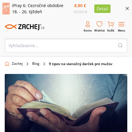
iPray 6: Cezročné obdobie
8,80 €
Detail
18. - 26. týždeň
10,00 €
Konto
Wishlist
Košík
Menu
Zachej
Blog
9 tipov na vianočný darček pre mužov