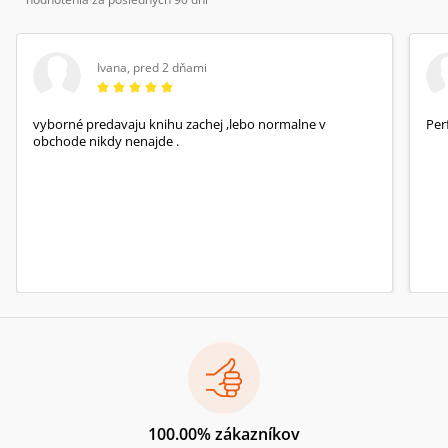
Ivana
,
pred 2 dňami
vyborné predavaju knihu zachej ,lebo normalne v
Per
obchode nikdy nenajde .
100.00% zákazníkov