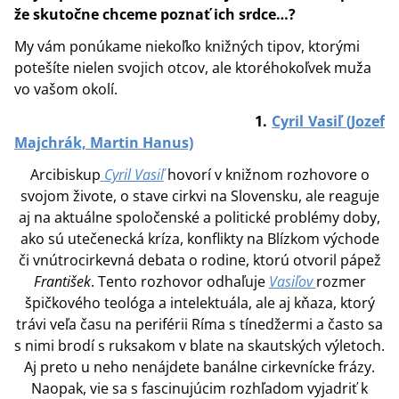
že skutočne chceme poznať ich srdce…?
My vám ponúkame niekoľko knižných tipov, ktorými
potešíte nielen svojich otcov, ale ktoréhokoľvek muža
vo vašom okolí.
1.
Cyril Vasiľ (Jozef
Majchrák, Martin Hanus)
Arcibiskup
Cyril Vasiľ
hovorí v knižnom rozhovore o
svojom živote, o stave cirkvi na Slovensku, ale reaguje
aj na aktuálne spoločenské a politické problémy doby,
ako sú utečenecká kríza, konflikty na Blízkom východe
či vnútrocirkevná debata o rodine, ktorú otvoril pápež
František
. Tento rozhovor odhaľuje
Vasiľov
rozmer
špičkového teológa a intelektuála, ale aj kňaza, ktorý
trávi veľa času na periférii Ríma s tínedžermi a často sa
s nimi brodí s ruksakom v blate na skautských výletoch.
Aj preto u neho nenájdete banálne cirkevnícke frázy.
Naopak, vie sa s fascinujúcim rozhľadom vyjadriť k