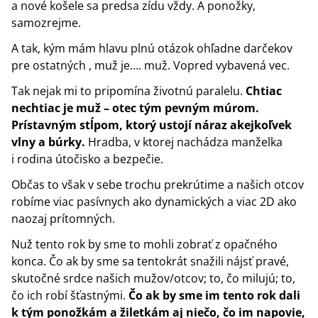
a nové košele sa predsa zídu vždy. A ponožky,
samozrejme.
A tak, kým mám hlavu plnú otázok ohľadne darčekov
pre ostatných , muž je…. muž. Vopred vybavená vec.
Tak nejak mi to pripomína životnú paralelu.
Chtiac
nechtiac je muž – otec tým pevným múrom.
Prístavným stĺpom, ktorý ustojí náraz akejkoľvek
vlny a búrky.
Hradba, v ktorej nachádza manželka
i rodina útočisko a bezpečie.
Občas to však v sebe trochu prekrútime a našich otcov
robíme viac pasívnych ako dynamických a viac 2D ako
naozaj prítomných.
Nuž tento rok by sme to mohli zobrať z opačného
konca. Čo ak by sme sa tentokrát snažili nájsť pravé,
skutočné srdce našich mužov/otcov; to, čo milujú; to,
čo ich robí šťastnými.
Čo ak by sme im tento rok dali
k tým ponožkám a žiletkám aj niečo, čo im napovie,