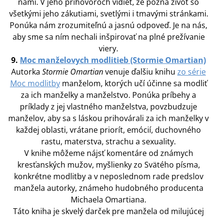
nami. V jeho príhovoroch vidieť, že pozná život so
všetkými jeho zákutiami, svetlými i tmavými stránkami.
Ponúka nám zrozumiteľnú a jasnú odpoveď. Je na nás,
aby sme sa ním nechali inšpirovať na plné prežívanie
viery.
9.
Moc manželovych modlitieb (Stormie Omartian)
Autorka
Stormie Omartian
venuje ďalšiu knihu
zo série
Moc modlitby
manželom, ktorých učí účinne sa modliť
za ich manželky a manželstvo. Ponúka príbehy a
príklady z jej vlastného manželstva, povzbudzuje
manželov, aby sa s láskou prihovárali za ich manželky v
každej oblasti, vrátane priorít, emócií, duchovného
rastu, materstva, strachu a sexuality.
V knihe môžeme nájsť komentáre od známych
kresťanských mužov, myšlienky zo Svätého písma,
konkrétne modlitby a v neposlednom rade predslov
manžela autorky, známeho hudobného producenta
Michaela Omartiana.
Táto kniha je skvelý darček pre manžela od milujúcej