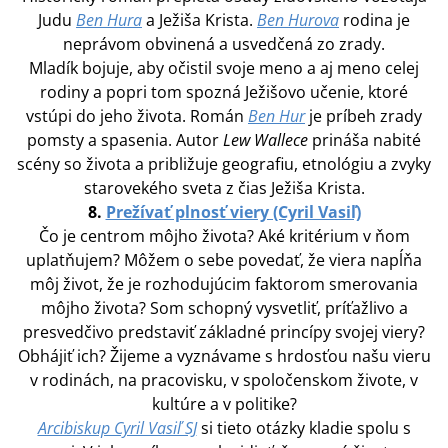
Judu
Ben Hura
a Ježiša Krista.
Ben Hurova
rodina je
neprávom obvinená a usvedčená zo zrady.
Mladík bojuje, aby očistil svoje meno a aj meno celej
rodiny a popri tom spozná Ježišovo učenie, ktoré
vstúpi do jeho života. Román
Ben Hur
je príbeh zrady
pomsty a spasenia. Autor
Lew Wallece
prináša nabité
scény so života a približuje geografiu, etnológiu a zvyky
starovekého sveta z čias Ježiša Krista.
8.
Prežívať plnosť viery (Cyril Vasiľ)
Čo je centrom môjho života? Aké kritérium v ňom
uplatňujem? Môžem o sebe povedať, že viera napĺňa
môj život, že je rozhodujúcim faktorom smerovania
môjho života? Som schopný vysvetliť, príťažlivo a
presvedčivo predstaviť základné princípy svojej viery?
Obhájiť ich? Žijeme a vyznávame s hrdosťou našu vieru
v rodinách, na pracovisku, v spoločenskom živote, v
kultúre a v politike?
Arcibiskup Cyril Vasiľ SJ
si tieto otázky kladie spolu s