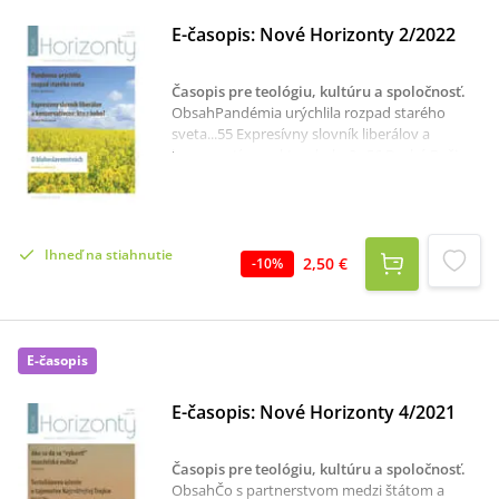
E-časopis: Nové Horizonty 2/2022
Časopis pre teológiu, kultúru a spoločnosť
.
ObsahPandémia urýchlila rozpad starého
sveta...55 Expresívny slovník liberálov a
konzervatívcov: kto z koho?...56 Druhé Božie
prikázanie...60 Blahoslavenstvá u Mt a Lk v
dvoch verziách – dve rôzne posolstvá?...70 Vliv
kanonického práva na právní úpravu
manželství v civilním právu...80 Racionalistické
Ihneď na stiahnutie
a morálne redukovanie náboženskej
2,50 €
-
10
%
skúsenosti...90 Judáš (Jn 13, 21-33)...98Z
posolstva Svätého Otca Františka na 6.
svetový deň chudobných...101
E-časopis
E-časopis: Nové Horizonty 4/2021
Časopis pre teológiu, kultúru a spoločnosť
.
ObsahČo s partnerstvom medzi štátom a