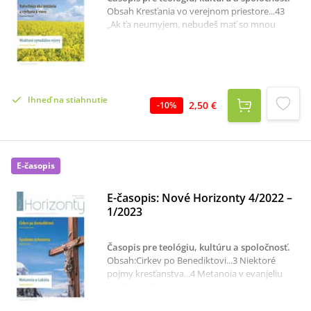
Obsah Kresťania vo verejnom priestore...43
„Ak ťa neumyjem, nebudeš mať so mnou
podiel.“...44 K významu slova „farár“...50
Katechéza ako iniciácia a výchova k viere...55
Obeta života z lásky v kanonizačnom
procese...62 O pravej láske z pera Jána Pavla
II...71 Pohľad na synodálne výzvy...77
Ihneď na stiahnutie
2,50 €
-
10
%
E-časopis
E-časopis: Nové Horizonty 4/2022 –
1/2023
Časopis pre teológiu, kultúru a spoločnosť
.
Obsah:Cirkev po Benediktovi...3 Niektoré
pojmy kresťanstva...4 Metanoia v evanjeliu
podľa Lukáša z hľadiska integrity...14 Božie
Zjavenie...20Syndróm vyhorenia v prostredí