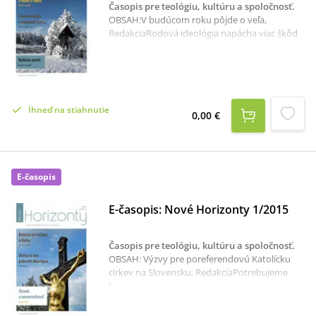
Časopis pre teológiu, kultúru a spoločnosť
.
OBSAH:V budúcom roku pôjde o veľa,
RedakciaRodová ideológia napácha viac škôd
ako marxizmus, Tony AnatrellaPsychologický
pohľad na Boha a vieru v neho, Marek
ForgáčTvorcovia pokoja podľa
blahoslavenstva v reči na vrchu, Monika
GolianováMorálny aspekt kresťanského
Ihneď na stiahnutie
učenia v dielach apoštolských otcov, Marcel
0,00 €
CíbikMikuláš Kuzánsky a otázka jednoty
všetkých náboženstiev, Martin VašekKultúra
smrti, Martin KolejákDemonológia v dejinách
Cirkvi, Martin BošanskýMons. ThDr. Štefan
E-časopis
Náhalka, Stanislav MisálVatikánsky zápisník,
Imrich Gazda
E-časopis: Nové Horizonty 1/2015
Časopis pre teológiu, kultúru a spoločnosť
.
OBSAH: Výzvy pre poreferendovú Katolícku
cirkev na Slovensku, RedakciaPotrebujeme
katechézu dospelých, František KnapíkĽudská
dôstojnosť a hodnota ľudského života,
Radoslav LojanEmócie vo vzťahu k Bohu,