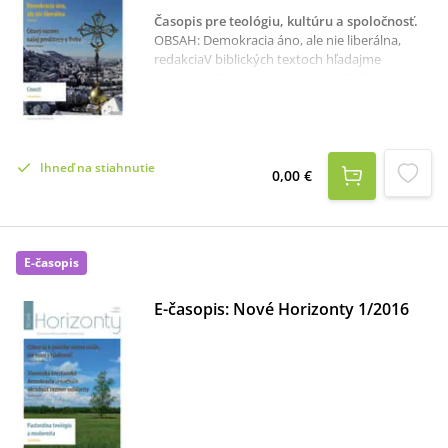
KnapíkRecenzia
Časopis pre teológiu, kultúru a spoločnosť
.
OBSAH: Demokracia áno, ale nie liberálna,
redakciaV biblických textoch hľadajme
súvislosti, Rozhovor s biblistom Blažejom
Štrbom „Z hĺbky milosrdenstva nášho Boha“,
Dagmar KráľováSv. Irenej - obranca jednoty
Cirkvi a kresťanskej viery proti gnostikom,
Marcel CíbikCitový rozmer našej predstavy o
Ihneď na stiahnutie
Bohu, Marek ForgáčCnosti, Jozef UramBiblická
0,00 €
animácia katechézy podľa apoštolskej
exhortácie Verbum Domini, Branislav
KľuskaSloboda rozhodovania vs. právo na
život, Radoslav LojanSiedme prikázanie,
E-časopis
Martin KolejákRecenzia
E-časopis: Nové Horizonty 1/2016