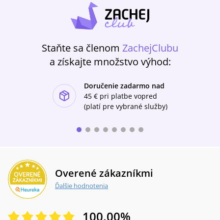
živote svätého Jána Pavla II., Martin
MajdaNáhodou na konferencii..., Lucia
HallonováRecenzie
Staňte sa členom
ZachejClubu
a získajte množstvo výhod:
Doručenie zadarmo nad
ishlist-u
45 €
pri platbe vopred
(platí pre vybrané služby)
Overené zákazníkmi
Ďalšie hodnotenia
100.00
%