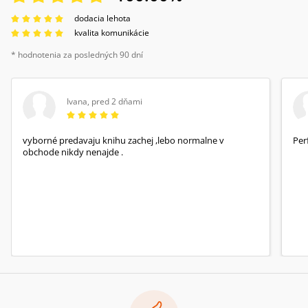
dodacia lehota
kvalita komunikácie
* hodnotenia za posledných 90 dní
Ivana
,
pred 2 dňami
vyborné predavaju knihu zachej ,lebo normalne v
Per
obchode nikdy nenajde .