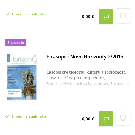
Marek ForgáčČlovek a nesmrteľnosť, Jozef
UramTeologická interpretácia Noemovho
Ihneď na stiahnutie
príbehu z pohľadu vybraných cirkevných
0,00 €
otcov, Miloš LichnerDieťa sa má pokrstiť
dovolene, Ján DudaPastorácia rozvedených a
znovuzosobášených vo svetle evanjeliovej
pravdy (1. časť), Martin KolejákPremena Cirkvi
E-časopis
podľa pápeža Františka, František
KnapíkRecenzie
E-časopis: Nové Horizonty 2/2015
Časopis pre teológiu, kultúru a spoločnosť
.
OBSAH:Európa pred rozpadom?,
RedakciaMystagogická katechéza o Eucharistii
v dielach sv. Ambróza, Karola Mária
DraveckáReferendový mediálny diskurz na
Slovensku: memento novej evanjelizácie,
Terézia RončákováVzťah medzi kresťanstvom
a židovstvom u sv. Justína v kontexte jeho
Ihneď na stiahnutie
diela Dialóg so židom Tryfónom, Marcel
0,00 €
CíbikPasívny subjekt sviatosti pomazania
chorých (cann. 1004-1007 CIC), Marek