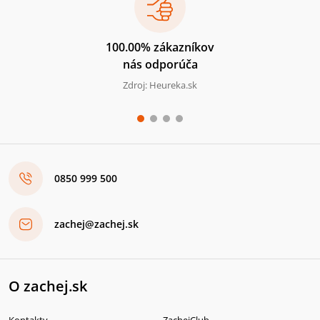
100.00% zákazníkov
nás odporúča
Zdroj: Heureka.sk
0850 999 500
zachej@zachej.sk
O zachej.sk
Kontakty
ZachejClub