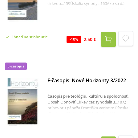
cirkvou...159Úskalia synody...160Ako sa dá
„vybaviť“ manželská nulita?...164Dôležitosť
nedele v rytme týždňa...173Tertuliánovo
učenie o tajomstve Najsvätejšej Trojice...178
Autorita...183 Výhrada vo svedomí a jej
význam pre štát a jednotlivca...188 Katolícka
Ihneď na stiahnutie
cirkev sa nemôže vzdať úlohy trestať...190
2,50 €
-
10
%
Halloween...191 O holubovi na streche a o
vrabcoch, čo odleteli...193 Recenzia...194
E-časopis
E-časopis: Nové Horizonty 3/2022
Časopis pre teológiu, kultúru a spoločnosť
.
Obsah:Obnoviť Cirkev cez synodalitu...107Z
príhovoru pápeža Františka veriacim Rímskej
diecézy...108 „Kto je môj blížny?“...111
Sebasúcit vo svetle cností...124 Ako sa dá
vybaviť manželská nulita?...132Stratila sa
mládež z Cirkvi?...140 Ľudská dôstojnosť a
bratstvo...143 Encyklika Humanae vitae