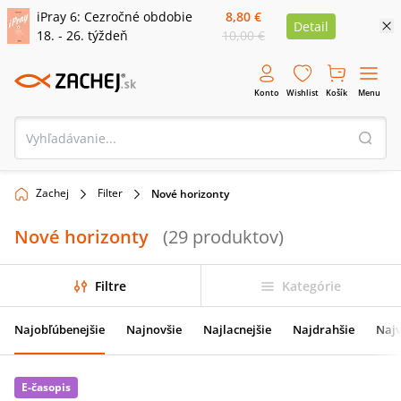
iPray 6: Cezročné obdobie
8,80 €
Detail
18. - 26. týždeň
10,00 €
Konto
Wishlist
Košík
Menu
Zachej
Filter
Nové horizonty
Nové horizonty
(
29
produktov
)
Filtre
Kategórie
Najobľúbenejšie
Najnovšie
Najlacnejšie
Najdrahšie
Najv
E-časopis