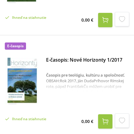
Ihneď na stiahnutie
0,00 €
E-časopis
E-časopis: Nové Horizonty 1/2017
Časopis pre teológiu, kultúru a spoločnosť
.
OBSAH:Rok 2017, Ján DudaPríhovor Rímskej
rote, pápež FrantišekČo môžem urobiť pre
svoju vieru?!, Ján DudaPočiatky kresťanstva na
Blízkom východe, Peter VolekZasvätený život v
turbulenciách čias a otázok, Ján DudaPohľad
sv. Augustína na Božiu vládu a slobodnú vôľu
človeka v kontexte pelagianizmu, Marcel
Ihneď na stiahnutie
CíbikSiedme prikázanie, Martin
0,00 €
KolejákSvedomie, Jozef UramHovoria viera,
filozofia a teológia o tom istom Bohu?, Martin