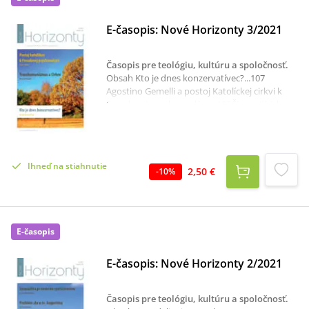
klerika - jedna z možných príčin sexuálneho
zneužívania maloletých...49
E-časopis: Nové Horizonty 3/2021
Časopis pre teológiu, kultúru a spoločnosť
.
Obsah Kto je dnes konzervatívec?...107
Agostino Gemelli a postoj Katolíckej cirkvi k
Freudovej psychoanalýze...109Činnosť biskupa
Mons. Františka Tondru ako predsedu ČSBK a
KBS...116Transhumanizmus a Katolícka
cirkev...121Katolícka cirkev na Slovensku a
kánonicko-právne nástoje pastoračnej
Ihneď na stiahnutie
starostlivosti počas pandemickej
2,50 €
-
10
%
situácie...129Nápravný Kristov sylogizmus v
Bonaventúrovom Hexaëmerone...135Úcta
svätých obrazov...144 Niekoľko poznámok k
návšteve pápeža Františka...151 Návšteva
E-časopis
pápeža Františka na Slovensku. Ako
ďalej?...152Recenzie...153
E-časopis: Nové Horizonty 2/2021
Časopis pre teológiu, kultúru a spoločnosť
.