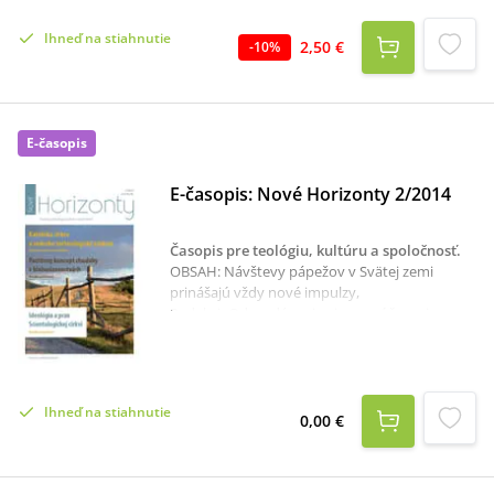
katolíckej školy...32 Riaditeľ Učiteľského ústavu
v Spišskej Kapitule a spišský kanonik Dr. Ján
Ihneď na stiahnutie
Seman...34Vyzdvihnutý na kríž (Jn 47, 21-
2,50 €
-
10
%
30)...37
E-časopis
E-časopis: Nové Horizonty 2/2014
Časopis pre teológiu, kultúru a spoločnosť
.
OBSAH: Návštevy pápežov v Svätej zemi
prinášajú vždy nové impulzy,
RedakciaOdovzdávanie viery v súčasnej
spoločnosti, František KnapíkŽivot podľa
Ducha ako zdroj pozitívneho konania v
desocializovanej spoločnosti, Andrea
BožekováKatolícka cirkev a vedecko-
Ihneď na stiahnutie
technologický výskum, Michal Vivoda, Viera
0,00 €
ŽufkováPozitívny koncept chudoby v
blahoslavenstvách, Monika
GolianováAlegorická interpretácia Mojžišovho