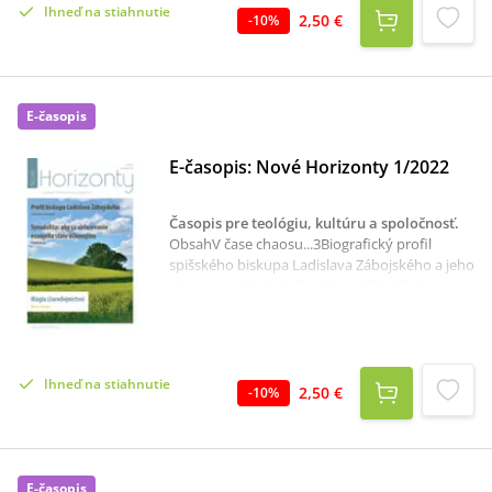
Ihneď na stiahnutie
ukazuje cestu k šťastiu...146Recenzie...149
2,50 €
-
10
%
E-časopis
E-časopis: Nové Horizonty 1/2022
Časopis pre teológiu, kultúru a spoločnosť
.
ObsahV čase chaosu...3Biografický profil
spišského biskupa Ladislava Zábojského a jeho
význam v dejinách Slovákov...4Trojičná
ontológia ako základ náuky o priateľstve
Aelreda z Rievaulx...12Mágia
(čarodejníctvo)...18 Trestní odpovědnost v
sekulárním právu a v právu náboženském -
Ihneď na stiahnutie
kanonickém...33Katechéza v kontexte
2,50 €
-
10
%
pastorácie s evanjelizačným
charakterom...40Synodalita: aby sa
ohlasovanie evanjelia stalo
účinnejším...45Absencia „zdravých vzťahov“
E-časopis