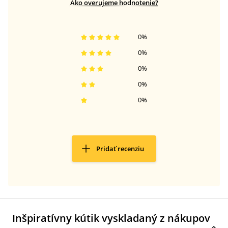
Ako overujeme hodnotenie?
0
%
0
%
0
%
0
%
0
%
Pridať recenziu
Inšpiratívny kútik vyskladaný z nákupov