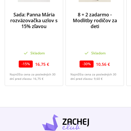
Sada: Panna Mária
8 + 2 zadarmo -
rozväzovačka uzlov s
Modlitby rodičov za
15% zľavou
deti
Skladom
Skladom
16,75 €
10,56 €
-
15
%
-
30
%
Najnižšia cena za posledných 30
Najnižšia cena za posledných 30
dní pred zľavou:
16,75 €
dní pred zľavou:
9,60 €