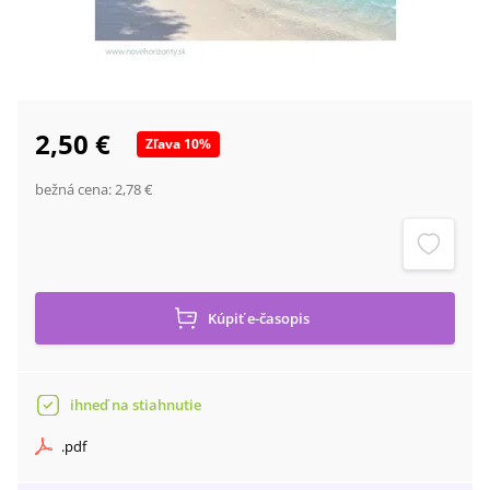
2,50 €
Zľava
10
%
bežná cena:
2,78 €
Kúpiť
e-časopis
ihneď na stiahnutie
.
pdf