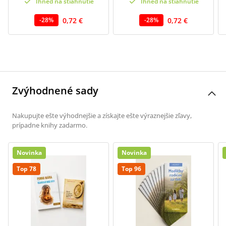
Ihneď na stiahnutie
Ihneď na stiahnutie
0,72 €
0,72 €
-
28
%
-
28
%
Zvýhodnené sady
Nakupujte ešte výhodnejšie a získajte ešte výraznejšie zľavy,
prípadne knihy zadarmo.
Novinka
Novinka
Top 78
Top 96