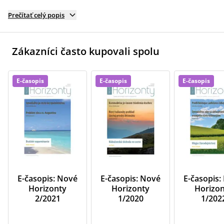
Prečítať celý popis
Zákazníci často kupovali spolu
E-časopis
E-časopis
E-časopis
E-časopis: Nové
E-časopis: Nové
E-časopis:
Horizonty
Horizonty
Horizo
2/2021
1/2020
1/202