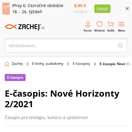
iPray 6: Cezročné obdobie
8,80 €
Detail
18. - 26. týždeň
10,00 €
Konto
Wishlist
Košík
Menu
Zachej
E-knihy, audioknihy
E-časopisy
E-časopis: Nové Ho
E-časopis
E-časopis: Nové Horizonty
2/2021
Časopis pre teológiu, kultúru a spoločnosť