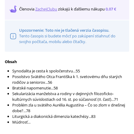
Členovia
ZachejClubu
získajú
k ďalšiemu nákupu
0,07 €
Upozornenie: Toto nie je tlačená verzia časopisu.
Tento časopis si budete môcť po zakúpení stiahnuť do
svojho počítača, mobilu alebo čítačky.
Obsah
Synodalita je cesta k spoločenstvu...55
Posolstvo Svätého Otca Františka k 1. svetovému dňu starých
rodičov a seniorov...56
Bratské napomenutie...58
Sekularizácia manželstva a rodiny v dejinných filozoficko-
kultúrnych súvislostiach od 16. st. po súčasnosť (II. časť)...71
Problém zla u svätého Aurélia Augustína – Čo so zlom v dnešnej
dobe?...78
Liturgická a diakonická dimenzia katechézy...83
Múdrosť...