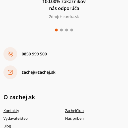
100.00% zákazníkov
nás odporúča
Zdroj: Heureka.sk
0850 999 500
zachej@zachej.sk
O zachej.sk
Kontakty
ZachejClub
Vydavateľstvo
Náš príbeh
Blog