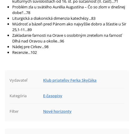
kultúrnych súvislostiach od 16. st. po súčasnosť (II. časť)...71
Problém zla u svätého Aurélia Augustína – Čo so zlom v dnešnej
dobe?...78
Liturgická a diakonická dimenzia katechézy...83
Múdrosť a bázeň pred Pánom ako najvyššie dobro a šťastie u Sir
25,1-11...89
Zakladanie farnosti na Orave s osobitným zreteľom na farnosť
Dlhá nad Oravou a okolie...96
Nádej pre Cirkev...98
Recenzie...102
Vydavateľ
Klub priateľov Ferka Skyčáka
Kategória
E-časopisy
Filter
Nové horizonty