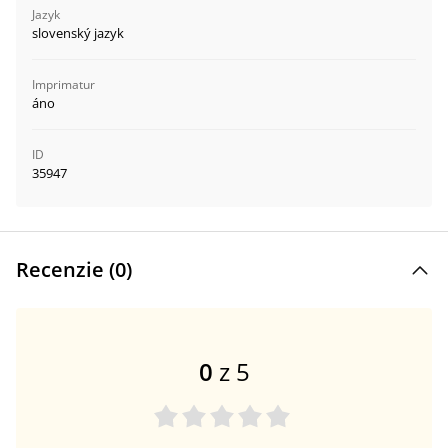
Jazyk
slovenský jazyk
Imprimatur
áno
ID
35947
Recenzie (
0
)
0
z 5