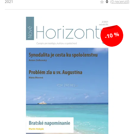
0
(
0
recenzií
)
2021
-10 %