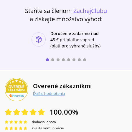
Staňte sa členom
ZachejClubu
a získajte množstvo výhod:
Doručenie zadarmo nad
ishlist-u
45 €
pri platbe vopred
(platí pre vybrané služby)
Overené zákazníkmi
Ďalšie hodnotenia
100.00
%
dodacia lehota
kvalita komunikácie