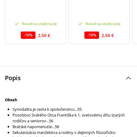
Ihneď na stiahnutie
Ihneď na stiahnutie
2,50 €
2,50 €
-
10
%
-
10
%
Popis
Obsah
Synodalita je cesta k spoločenstvu...55
Posolstvo Svätého Otca Františka k 1. svetovému dňu starých
rodičov a seniorov...56
Bratské napomenutie...58
Sekularizácia manželstva a rodiny v dejinných filozoficko-