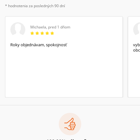
* hodnotenia za posledných 90 dní
Michaela
,
pred 1 dňom
Roky objednávam, spokojnosť
vyb
obc