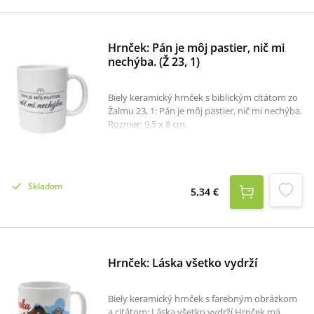
trvácna a zachová si svoje farby aj pri
pravidelnom umývaní.Perfektný darček na
Deň matiek, narodeniny, meniny alebo len tak
– z lásky.Vlastnosti:materiál: keramikarozmer:
Hrnček: Pán je môj pastier, nič mi
9,5 × 8 cmvhodný na teplé aj studené nápoje
nechýba. (Ž 23, 1)
Biely keramický hrnček s biblickým citátom zo
Žalmu 23, 1: Pán je môj pastier, nič mi nechýba.
Rozmer: 9,5 x 8 cm.
Skladom
5,34 €
Hrnček: Láska všetko vydrží
Biely keramický hrnček s farebným obrázkom
a citátom: Láska všetko vydrží.Hrnček má