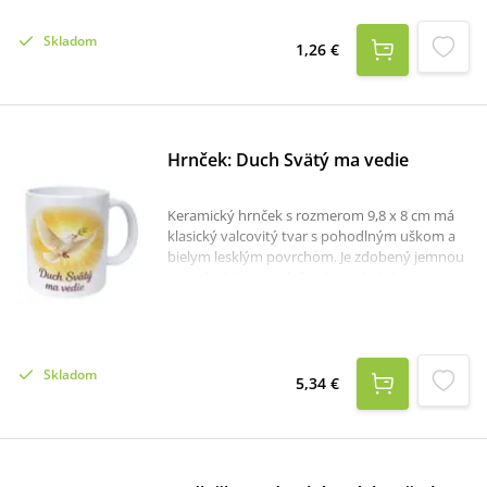
Skladom
1,26 €
Hrnček: Duch Svätý ma vedie
Keramický hrnček s rozmerom 9,8 x 8 cm má
klasický valcovitý tvar s pohodlným uškom a
bielym lesklým povrchom. Je zdobený jemnou
a symbolickou potlačou bielej holubice s
rozprestretými krídlami, ktorá v zobáku drží
olivovú ratolesť. Pozadie tvorí žiarivý žltý až
zlatistý efekt pripomínajúci svetlo.Na prednej
strane sa nachádza nápis „Duch Svätý ma
Skladom
vedie“, ktorý dodáva hrnčeku náboženský a
5,34 €
povzbudzujúci charakter. Tento motív robí z
hrnčeka vhodný darček k sviatosti
birmovania.Hrnček je ideálny na teplé nápoje
ako káva, čaj či kakao a zároveň poslúži aj ako
dekoratívny prvok v domácnosti.