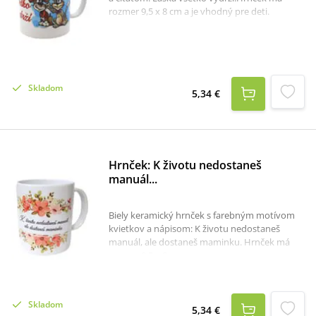
rozmer 9,5 x 8 cm a je vhodný pre deti.
Skladom
5,34 €
Hrnček: K životu nedostaneš
manuál...
Biely keramický hrnček s farebným motívom
kvietkov a nápisom: K životu nedostaneš
manuál, ale dostaneš maminku. Hrnček má
rozmer 9,5 x 8 cm.
Skladom
5,34 €