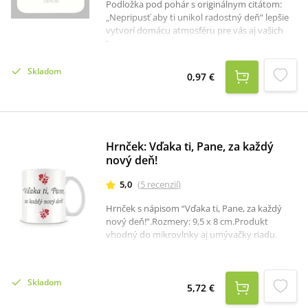
Podložka pod pohár s originálnym citátom:
„Nepripusť aby ti unikol radostný deň“ lepšie
vytvorí domácu atmosféru pre vás aj vašich
hostí. Vyrobená z PVC plastu s rozmermi 9 x 9
cm, je pripravená zabrániť odtlačkom na
vašom stole a potešiť každého, kto na ňu
Skladom
0,97 €
vzhliadne.
Hrnček: Vďaka ti, Pane, za každý
nový deň!
5,0
(
5
recenzií
)
Hrnček s nápisom “Vďaka ti, Pane, za každý
nový deň!”.Rozmery: 9,5 x 8 cm.Produkt
vhodný do mikrovlnky aj umývačky riadu.
Skladom
5,72 €