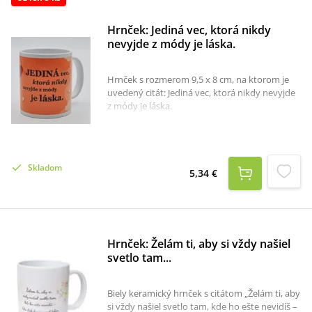
Hrnček: Jediná vec, ktorá nikdy
nevyjde z módy je láska.
Hrnček s rozmerom 9,5 x 8 cm, na ktorom je
uvedený citát: Jediná vec, ktorá nikdy nevyjde
z módy je láska.
Skladom
5,34 €
Hrnček: Želám ti, aby si vždy našiel
svetlo tam...
Biely keramický hrnček s citátom „Želám ti, aby
si vždy našiel svetlo tam, kde ho ešte nevidíš –