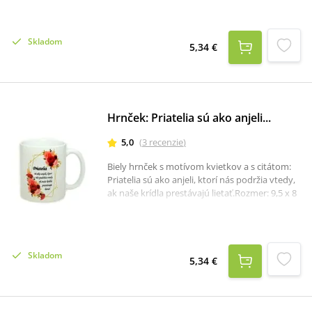
Skladom
5,34 €
Hrnček: Priatelia sú ako anjeli...
5,0
(
3
recenzie
)
Biely hrnček s motívom kvietkov a s citátom:
Priatelia sú ako anjeli, ktorí nás podržia vtedy,
ak naše krídla prestávajú lietať.Rozmer: 9,5 x 8
cm.
Skladom
5,34 €