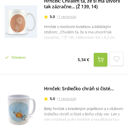
Hrnček: Chválim ťa, že si ma utvoril
tak zázračne... (Ž 139, 14)
5,0
(
1
recenzia
)
Hrnček s motívom kvietkov a biblickým
citátom: „Chválim ťa, že si ma utvoril tak
zázračne...“ (Ž 139, 14)Rozmer: 9,6 x 8,2 cm.
Skladom
5,34 €
Hrnček: Srdiečko chráň si čisté...
5,0
(
1
recenzia
)
Biely hrnček s kresleným anjelikom a s citátom:
Srdiečko chráň si čisté a Bohu vždy ver. Len s
ním zvládneš aj dni hmlisté a neodfúkne ťa v
nesprávny smer.Hrnček má rozmer 9,5 x 8 cm.