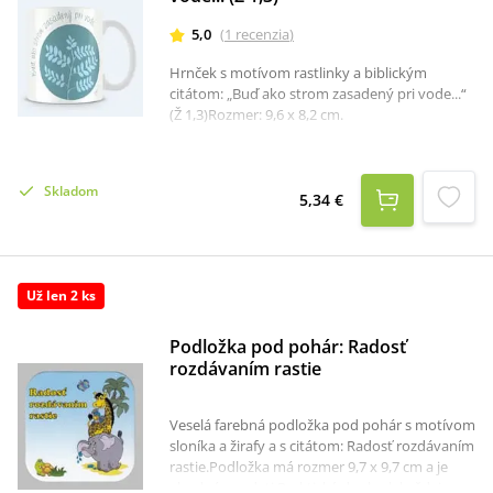
5,0
(
1
recenzia
)
Hrnček s motívom rastlinky a biblickým
citátom: „Buď ako strom zasadený pri vode...“
(Ž 1,3)Rozmer: 9,6 x 8,2 cm.
Skladom
5,34 €
Už len 2 ks
Podložka pod pohár: Radosť
rozdávaním rastie
Veselá farebná podložka pod pohár s motívom
sloníka a žirafy a s citátom: Radosť rozdávaním
rastie.Podložka má rozmer 9,7 x 9,7 cm a je
vhodná pre deti.Praktický doplnok každej