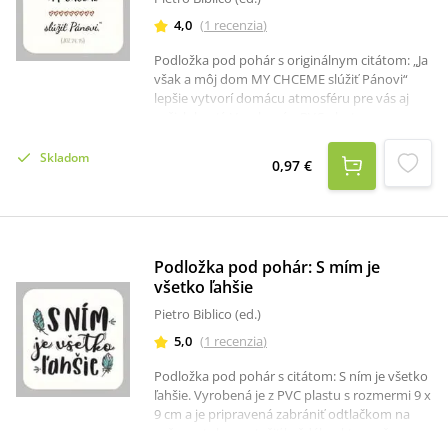
4,0
(
1
recenzia
)
Podložka pod pohár s originálnym citátom: „Ja
však a môj dom MY CHCEME slúžiť Pánovi“
lepšie vytvorí domácu atmosféru pre vás aj
vašich hostí. Vyrobená z PVC plastu s
rozmermi 9 x 9 cm, je pripravená zabrániť
odtlačkom na vašom stole a potešiť každého,
Skladom
0,97 €
kto na ňu vzhliadne.
Podložka pod pohár: S mím je
všetko ľahšie
Pietro Biblico (ed.)
5,0
(
1
recenzia
)
Podložka pod pohár s citátom: S ním je všetko
ľahšie. Vyrobená je z PVC plastu s rozmermi 9 x
9 cm a je pripravená zabrániť odtlačkom na
vašom stole a potešiť každého, kto na ňu