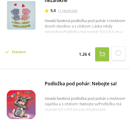
nezanikne
5,0
(
1
recenzia
)
Veselá farebná podložka pod pohár s motívom
dvoch sloníkov a s citátom: Láska nikdy
nezanikne.Podložka má rozmer 9,3 x 9,3 cm a
je vhodná pre deti.Praktický doplnok každej
kresťanskej domácnosti.
Skladom
1,26 €
Podložka pod pohár: Nebojte sa!
Veselá farebná podložka pod pohár s motívom
zajačika a s citátom: Nebojte sa!Podložka má
rozmer 9,3 x 9,3 cm a je vhodná pre
deti.Praktický doplnok každej kresťanskej
domácnosti.