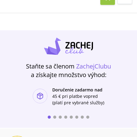
Staňte sa členom
ZachejClubu
a získajte množstvo výhod:
Doručenie zadarmo nad
ishlist-u
45 €
pri platbe vopred
(platí pre vybrané služby)