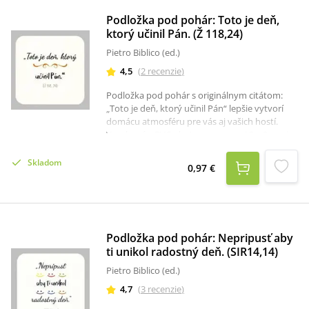
Podložka pod pohár: Toto je deň,
ktorý učinil Pán. (Ž 118,24)
Pietro Biblico (ed.)
4,5
(
2
recenzie
)
Podložka pod pohár s originálnym citátom:
„Toto je deň, ktorý učinil Pán“ lepšie vytvorí
domácu atmosféru pre vás aj vašich hostí.
Vyrobená z PVC plastu s rozmermi 9 x 9 cm, je
pripravená zabrániť odtlačkom na vašom stole
a potešiť každého, kto na ňu vzhliadne.
Skladom
0,97 €
Podložka pod pohár: Nepripusť aby
ti unikol radostný deň. (SIR14,14)
Pietro Biblico (ed.)
4,7
(
3
recenzie
)