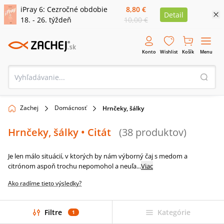
iPray 6: Cezročné obdobie
8,80 €
Detail
18. - 26. týždeň
10,00 €
Konto
Wishlist
Košík
Menu
Zachej
Domácnosť
Hrnčeky, šálky
Hrnčeky, šálky
• Citát
(
38
produktov
)
Je len málo situácií, v ktorých by nám výborný čaj s medom a
citrónom aspoň trochu nepomohol a neuľa
...
Viac
Ako radíme tieto výsledky?
Filtre
Kategórie
1