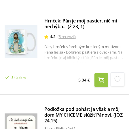
Hrnček: Pán je môj pastier, nič mi
nechýba... (Ž 23, 1)
4,2
(
5
recenzií
)
Biely hrnček s farebným kresleným motívom
Pána Ježiša - Dobrého pastiera s ovečkami. Na
hrnčeku je aj biblický citát: „Pán je môj pastier,
nič mi nechýba...“ (Ž 23, 1)Rozmer: 9,6 x 8,2 cm.
Skladom
5,34 €
Podložka pod pohár: Ja však a môj
dom MY CHCEME slúžiť Pánovi. (JOZ
24,15)
Pietro Biblico (ed.)