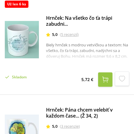
Už len 6 ks
Hrnček: Na všetko čo ťa trápi
zabudni...
5,0
(
5
recenzií
)
Biely hrnček s modrou vetvičkou a textom: Na
všetko, čo ťa trápi, zabudni, nadýchni sa a
dôveruj Bohu. Hrnček má rozmer 9,6 x 8,2 cm.
Skladom
5,72 €
Hrnček: Pána chcem velebiť v
každom čase... (Ž 34, 2)
5,0
(
3
recenzie
)