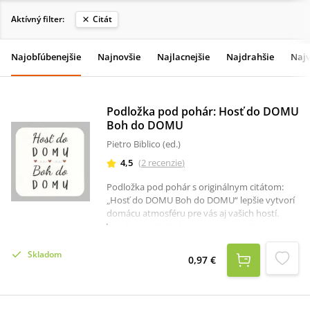
Aktívný filter:
Citát
Najobľúbenejšie
Najnovšie
Najlacnejšie
Najdrahšie
Najv
Podložka pod pohár: Hosť do DOMU
Boh do DOMU
Pietro Biblico (ed.)
4,5
(
2
recenzie
)
Podložka pod pohár s originálnym citátom:
„Hosť do DOMU Boh do DOMU“ lepšie vytvorí
domácu atmosféru pre vás aj vašich hostí.
Vyrobená z PVC plastu s rozmermi 9 x 9 cm, je
pripravená zabrániť odtlačkom na vašom stole
a potešiť každého, kto na ňu vzhliadne.
Skladom
0,97 €