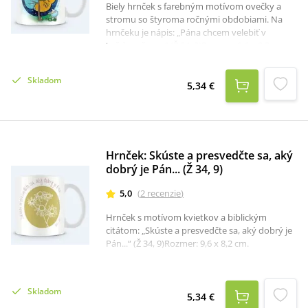
Biely hrnček s farebným motívom ovečky a
stromu so štyroma ročnými obdobiami. Na
hrnčeku je nápis: „Pána chcem velebiť v
každom čase...“ (Ž 34, 2)Rozmer: 9,6 x 8,2 cm.
Skladom
5,34 €
Hrnček: Skúste a presvedčte sa, aký
dobrý je Pán... (Ž 34, 9)
5,0
(
2
recenzie
)
Hrnček s motívom kvietkov a biblickým
citátom: „Skúste a presvedčte sa, aký dobrý je
Pán...“ (Ž 34, 9)Rozmer: 9,6 x 8,2 cm.
Skladom
5,34 €