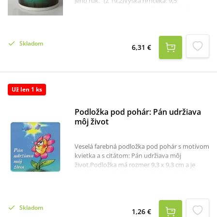
Jeho rúk.“ (Ž 19,2)Výška hrnčeka: 9,5
cm.Praktický darček na akúkoľvek príležitosť.
Skladom
6,31 €
Už len 1 ks
Podložka pod pohár: Pán udržiava
môj život
Veselá farebná podložka pod pohár s motívom
kvietka a s citátom: Pán udržiava môj
život.Podložka má rozmer 9,3 x 9,3 cm a je
vhodná pre deti.Praktický doplnok každej
kresťanskej domácnosti.
Skladom
1,26 €