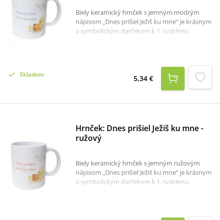
Biely keramický hrnček s jemným modrým
nápisom „Dnes prišiel Ježiš ku mne“ je krásnym
a symbolickým darčekom k 1. svätému
prijímaniu pre chlapca. Jeho nežný dizajn
dopĺňajú kresťanské motívy – holubica s
ratolesťou ako znak pokoja a Ducha Svätého,
decentný kalich s hostiou, kniha symbolizujúca
Skladom
Božie slovo a malý krížik ako vyjadrenie
5,34 €
viery.Hrnček má praktické rozmery 9,5 × 8 cm,
vďaka čomu je ideálny na každodenné
používanie – či už na čaj, kakao alebo
obľúbený nápoj. Spojenie jemných farieb a
duchovného odkazu z neho robí nielen
Hrnček: Dnes prišiel Ježiš ku mne -
užitočný predmet, ale aj milú pamiatku na
ružový
tento výnimočný deň.Perfektný darček, ktorý
poteší a zároveň bude pripomínať významný
okamih v živote dieťaťa.
Biely keramický hrnček s jemným ružovým
nápisom „Dnes prišiel Ježiš ku mne“ je krásnym
a symbolickým darčekom k 1. svätému
prijímaniu pre dievča. Jeho nežný dizajn
dopĺňajú kresťanské motívy – holubica s
ratolesťou ako znak pokoja a Ducha Svätého,
decentný kalich s hostiou, kniha symbolizujúca