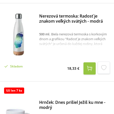
Nerezová termoska: Radosť je
znakom veľkých svätých - modrá
500 ml
.
Biela nerezová termoska s korkovým
dnom a grafikou "Radosť je znakom veľkých
svätých" je určená do každej rodiny, ktorá
ocení tak kvalitu ako aj dizajn výrobku. Svoje
využitie nájde tak na turistike, tréningu alebo
na výlete. Udrží teplotu nápoja.Termoska je
vyrobená z kvalitnej nereze, s kovovým
Skladom
uzáverom.Priemer termosky je 7 cm a výška 27
18,33 €
cm.Objem je 500 ml.
Už len 7 ks
Hrnček: Dnes prišiel Ježiš ku mne -
modrý