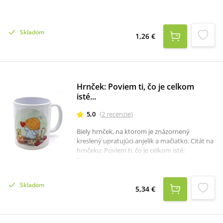
kresťanskej domácnosti.
Skladom
1,26 €
Hrnček: Poviem ti, čo je celkom
isté...
5,0
(
2
recenzie
)
Biely hrnček, na ktorom je znázornený
kreslený upratujúci anjelik a mačiatko. Citát na
hrnčeku: Poviem ti, čo je celkom isté:
Blahoslavení sú tí, čo majú srdcia čisté.Hrnček
má rozmer 9,5 x 8 cm.
Skladom
5,34 €