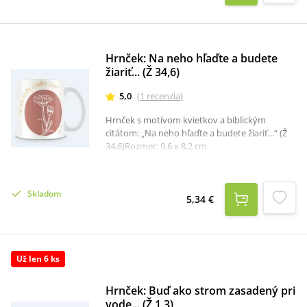
Hrnček: Na neho hľaďte a budete
žiariť... (Ž 34,6)
5,0
(
1
recenzia
)
Hrnček s motívom kvietkov a biblickým
citátom: „Na neho hľaďte a budete žiariť...“ (Ž
34,6)Rozmer: 9,6 x 8,2 cm.
Skladom
5,34 €
Už len 6 ks
Hrnček: Buď ako strom zasadený pri
vode... (Ž 1,3)