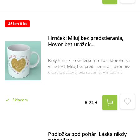
Už len 6 ks
Hrnček: Miluj bez predstierania,
Hovor bez urážok...
Biely hrnček so srdiečkom, okolo ktorého sa
vinie text: Miluj bez predstierania, hovor bez
urážok, počúvaj bez súdenia. Hrnček má
rozmer 9,6 x 8,2 cm.
Skladom
5,72 €
Podložka pod pohár: Láska nikdy