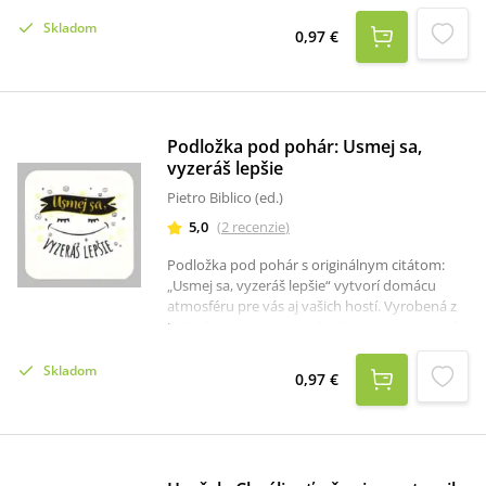
vzhliadne.
Skladom
0,97 €
Podložka pod pohár: Usmej sa,
vyzeráš lepšie
Pietro Biblico (ed.)
5,0
(
2
recenzie
)
Podložka pod pohár s originálnym citátom:
„Usmej sa, vyzeráš lepšie“ vytvorí domácu
atmosféru pre vás aj vašich hostí. Vyrobená z
PVC plastu s rozmermi 9 x 9 cm, je pripravená
zabrániť odtlačkom na vašom stole a potešiť
každého, kto na ňu vzhliadne.
Skladom
0,97 €