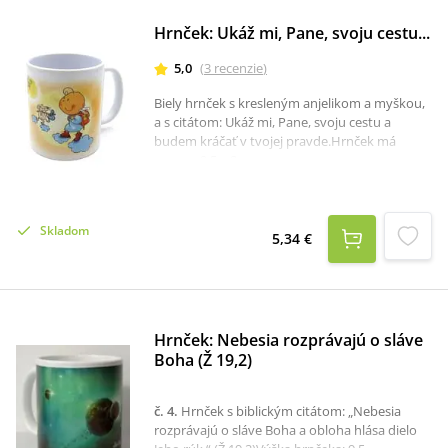
Hrnček: Ukáž mi, Pane, svoju cestu...
5,0
(
3
recenzie
)
Biely hrnček s kresleným anjelikom a myškou,
a s citátom: Ukáž mi, Pane, svoju cestu a
budem kráčať v tvojej pravde.Hrnček má
rozmer 9,5 x 8 cm.
Skladom
5,34 €
Hrnček: Nebesia rozprávajú o sláve
Boha (Ž 19,2)
č. 4
.
Hrnček s biblickým citátom: „Nebesia
rozprávajú o sláve Boha a obloha hlása dielo