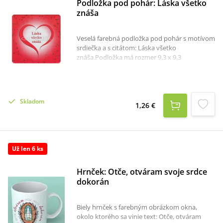
Podložka pod pohár: Láska všetko
znáša
Veselá farebná podložka pod pohár s motívom
srdiečka a s citátom: Láska všetko
znáša.Podložka má rozmer 9,3 x 9,3
cm.Praktický doplnok každej kresťanskej
domácnosti.
Skladom
1,26 €
Už len 6 ks
Hrnček: Otče, otváram svoje srdce
dokorán
Biely hrnček s farebným obrázkom okna,
okolo ktorého sa vinie text: Otče, otváram