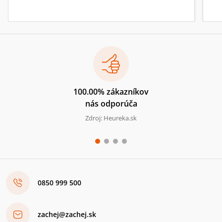
100.00% zákazníkov
nás odporúča
Zdroj: Heureka.sk
0850 999 500
zachej@zachej.sk