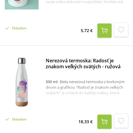
svoje srdce dokorán tvojej láske. Hrnček má
rozmer 9,6 x 8,2 cm.
Skladom
5,72 €
Nerezová termoska: Radosť je
znakom veľkých svätých - ružová
500 ml
.
Biela nerezová termoska s korkovým
dnom a grafikou "Radosť je znakom veľkých
svätých" je určená do každej rodiny, ktorá
ocení tak kvalitu ako aj dizajn výrobku. Svoje
využitie nájde tak na turistike, tréningu alebo
na výlete. Udrží teplotu nápoja.Termoska je
vyrobená z kvalitnej nereze, s kovovým
Skladom
uzáverom.Priemer termosky je 7 cm a výška 27
18,33 €
cm.Objem je 500 ml.