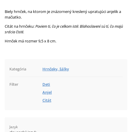
Biely hrnček, na ktorom je znázornený kreslený upratujúci anjelik a
mačiatko.
Citát na hrnčeku:
Poviem ti, čo je celkom isté: Blahoslavení sú tí, čo majú
srdcia čisté.
Hrnček má rozmer 9,5 x 8 cm.
Kategória
Hrnčeky, šálky
Filter
Deti
Anjel
Citát
Jazyk