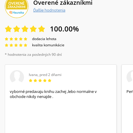
Overené zákazníkmi
Ďalšie hodnotenia
100.00
%
dodacia lehota
kvalita komunikácie
* hodnotenia za posledných 90 dní
Ivana
,
pred 2 dňami
vyborné predavaju knihu zachej ,lebo normalne v
Per
obchode nikdy nenajde .