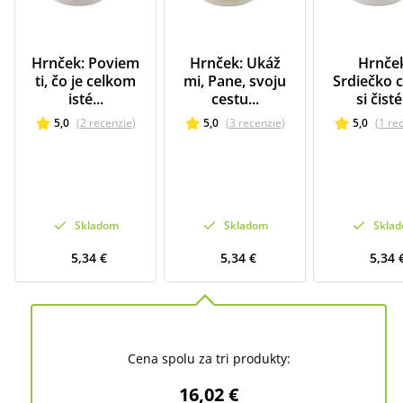
Hrnček: Poviem
Hrnček: Ukáž
Hrnče
ti, čo je celkom
mi, Pane, svoju
Srdiečko 
isté...
cestu...
si čisté.
5,0
(
2
recenzie
)
5,0
(
3
recenzie
)
5,0
(
1
re
Skladom
Skladom
Skla
5,34 €
5,34 €
5,34 
Cena spolu za tri produkty:
16,02 €