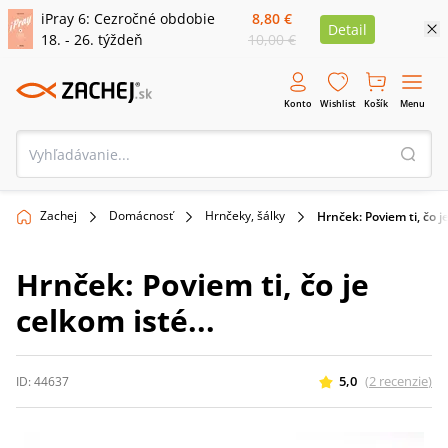
iPray 6: Cezročné obdobie
8,80 €
Detail
18. - 26. týždeň
10,00 €
Konto
Wishlist
Košík
Menu
Zachej
Domácnosť
Hrnčeky, šálky
Hrnček: Poviem ti, čo je
Hrnček: Poviem ti, čo je
celkom isté...
5,0
(
2
recenzie
)
ID:
44637