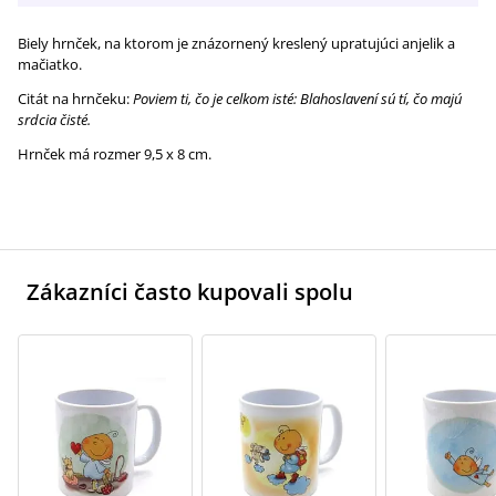
Biely hrnček, na ktorom je znázornený kreslený upratujúci anjelik a
mačiatko.
Citát na hrnčeku:
Poviem ti, čo je celkom isté: Blahoslavení sú tí, čo majú
srdcia čisté.
Hrnček má rozmer 9,5 x 8 cm.
Zákazníci často kupovali spolu