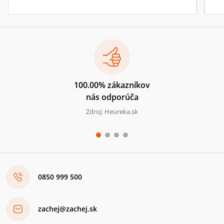
100.00% zákazníkov
nás odporúča
Zdroj: Heureka.sk
0850 999 500
zachej@zachej.sk