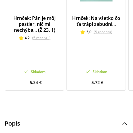
Hrnček: Pán je môj
Hrnček: Na všetko čo
pastier, nič mi
ťa trápi zabudni...
nechýba... (Ž 23, 1)
5,0
(
5
recenzií
)
4,2
(
5
recenzií
)
Skladom
Skladom
5,34 €
5,72 €
Popis