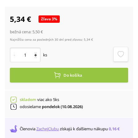
5,34 €
Zľava
3
%
bežná cena:
5,50 €
Najnižšia cena za posledných 30 dní pred zľavou:
5,34 €
-
+
ks
Do košíka
skladom
viac ako 5ks
odosielame
pondelok (10.08.2026)
Členovia
ZachejClubu
získajú
k ďalšiemu nákupu
0,16 €