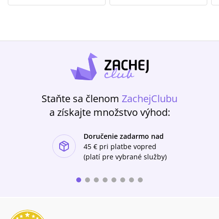
Staňte sa členom
ZachejClubu
a získajte množstvo výhod:
Doručenie zadarmo nad
ishlist-u
45 €
pri platbe vopred
(platí pre vybrané služby)