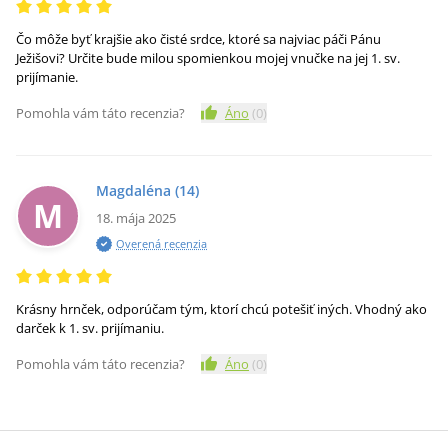
Čo môže byť krajšie ako čisté srdce, ktoré sa najviac páči Pánu
Ježišovi? Určite bude milou spomienkou mojej vnučke na jej 1. sv.
prijímanie.
Pomohla vám táto recenzia?
Áno
(
0
)
Magdaléna
(14)
M
18. mája 2025
Overená recenzia
Krásny hrnček, odporúčam tým, ktorí chcú potešiť iných. Vhodný ako
darček k 1. sv. prijímaniu.
Pomohla vám táto recenzia?
Áno
(
0
)