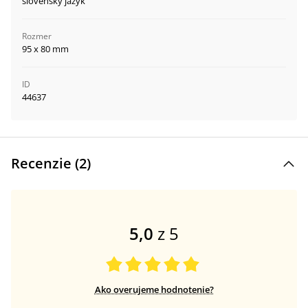
slovenský jazyk
Rozmer
95 x 80 mm
ID
44637
Recenzie (
2
)
5,0
z 5
Ako overujeme hodnotenie?