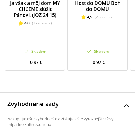
Ja však a môj dom MY
Hosť do DOMU Boh
CHCEME slúžiť
do DOMU
Pánovi. (JOZ 24,15)
4,5
(
2
recenzie
)
4,0
(
1
recenzia
)
Skladom
Skladom
0,97 €
0,97 €
Zvýhodnené sady
Nakupujte ešte výhodnejšie a získajte ešte výraznejšie zľavy,
prípadne knihy zadarmo.