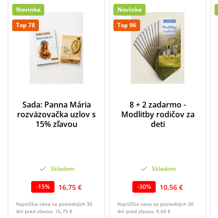
Novinka
Novinka
Top 78
Top 96
Sada: Panna Mária
8 + 2 zadarmo -
rozväzovačka uzlov s
Modlitby rodičov za
15% zľavou
deti
Skladom
Skladom
16,75 €
10,56 €
-
15
%
-
30
%
Najnižšia cena za posledných 30
Najnižšia cena za posledných 30
dní pred zľavou:
16,75 €
dní pred zľavou:
9,60 €