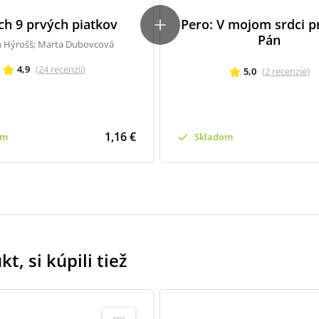
ch 9 prvých piatkov
Pero: V mojom srdci p
Pán
n Hýrošš; Marta Dubovcová
4,9
(
24
recenzií
)
5,0
(
2
recenzie
)
1,16 €
om
Skladom
t, si kúpili tiež