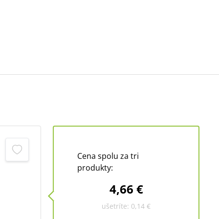
Cena spolu za tri
produkty:
4,66 €
ušetríte:
0,14 €