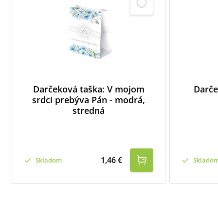
Darčeková taška: V mojom
Darče
srdci prebýva Pán - modrá,
stredná
1,46 €
Skladom
Sklado