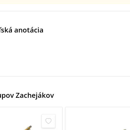
ľská anotácia
kupov Zachejákov