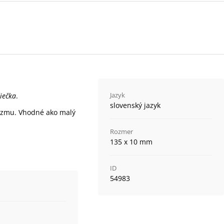
Jazyk
iečka
.
slovenský jazyk
nizmu. Vhodné ako malý
Rozmer
135 x 10 mm
ID
54983