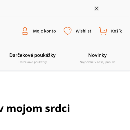
Moje konto
Wishlist
Košík
Darčekové poukážky
Novinky
Darčekové poukážky
Najnovšie v našej ponuke
 v mojom srdci