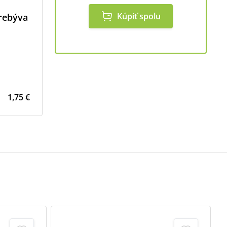
Kúpiť spolu
rebýva
1,75 €