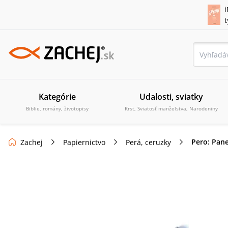
i
Kategórie
Udalosti, sviatky
Biblie, romány, životopisy
Krst, Sviatosť manželstva, Narodeniny
Pero: Pane
Zachej
Papiernictvo
Perá, ceruzky