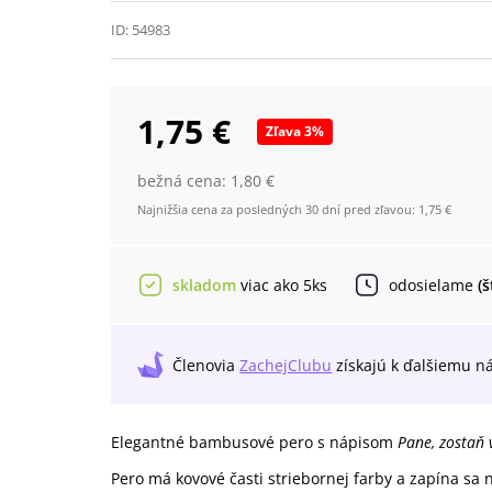
ID:
54983
1,75 €
Zľava
3
%
bežná cena:
1,80 €
Najnižšia cena za posledných 30 dní pred zľavou:
1,75 €
skladom
viac ako 5ks
odosielame
(
Členovia
ZachejClubu
získajú
k ďalšiemu n
Elegantné bambusové pero s nápisom
Pane, zostaň 
Pero má kovové časti striebornej farby a zapína s