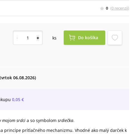
0
(
0
recenzií
)
-
+
Do košíka
ks
štvrtok 06.08.2026)
ákupu
0,05 €
v mojom srdci
a so symbolom
srdiečka
.
a na princípe prítlačného mechanizmu. Vhodné ako malý darček k