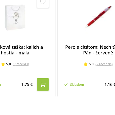
ková taška: kalich a
Pero s citátom: Nech 
hostia - malá
Pán - červené
5,0
(
7
recenzií
)
5,0
(
2
recenzie
)
1,75 €
1,16 
m
Skladom