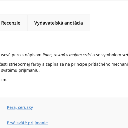
Recenzie
Vydavateľská anotácia
usové pero s nápisom
Pane, zostaň v mojom srdci
a so symbolom
srd
asti striebornej farby a zapína sa na princípe prítlačného mecha
 svätému prijímaniu.
 cm.
Perá, ceruzky
Prvé sväté prijímanie