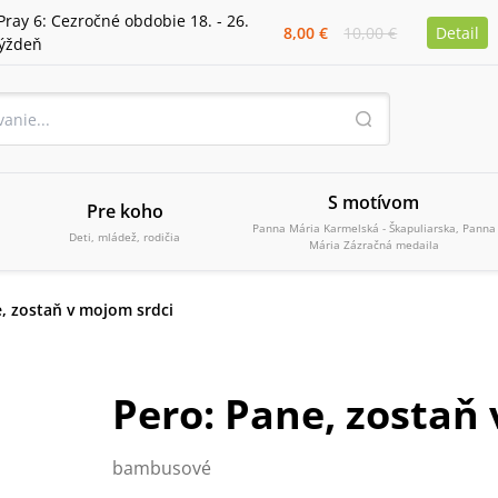
Pray 6: Cezročné obdobie 18. - 26.
8,00 €
10,00 €
Detail
týždeň
S motívom
Pre koho
Panna Mária Karmelská - Škapuliarska, Panna
Deti, mládež, rodičia
Mária Zázračná medaila
, zostaň v mojom srdci
Pero: Pane, zostaň
bambusové