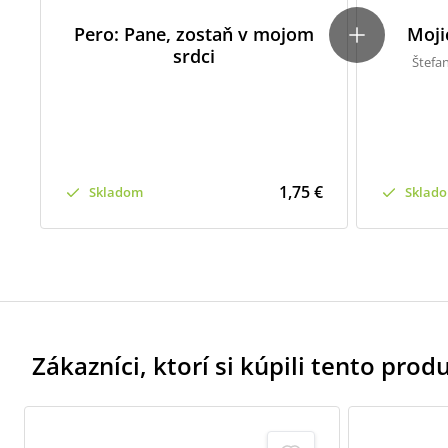
Pero: Pane, zostaň v mojom
Moji
srdci
Štefa
1,75 €
Skladom
Sklad
Zákazníci, ktorí si kúpili tento produk