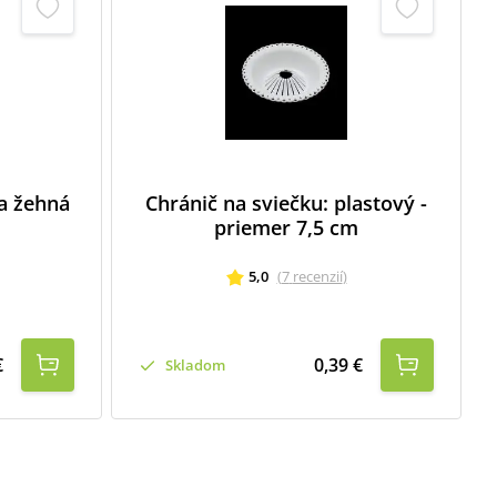
ťa žehná
Chránič na sviečku: plastový -
priemer 7,5 cm
5,0
(
7
recenzií
)
€
0,39 €
Skladom