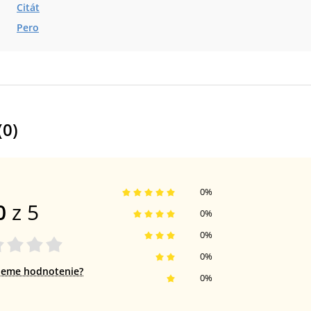
Citát
Pero
(
0
)
0
%
0
z 5
0
%
0
%
0
%
jeme hodnotenie?
0
%