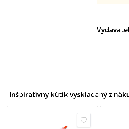
Vydavate
Inšpiratívny kútik vyskladaný z ná