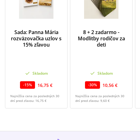
Sada: Panna Mária
8 + 2 zadarmo -
rozväzovačka uzlov s
Modlitby rodičov za
15% zľavou
deti
Skladom
Skladom
16,75 €
10,56 €
-
15
%
-
30
%
Najnižšia cena za posledných 30
Najnižšia cena za posledných 30
dní pred zľavou:
16,75 €
dní pred zľavou:
9,60 €