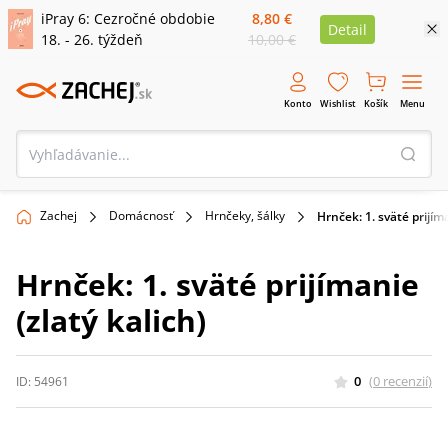
iPray 6: Cezročné obdobie
8,80 €
Detail
18. - 26. týždeň
10,00 €
Konto
Wishlist
Košík
Menu
Zachej
Domácnosť
Hrnčeky, šálky
Hrnček: 1. sväté prijíma
Hrnček: 1. sväté prijímanie
(zlatý kalich)
0
(
0
recenzií
)
ID:
54961