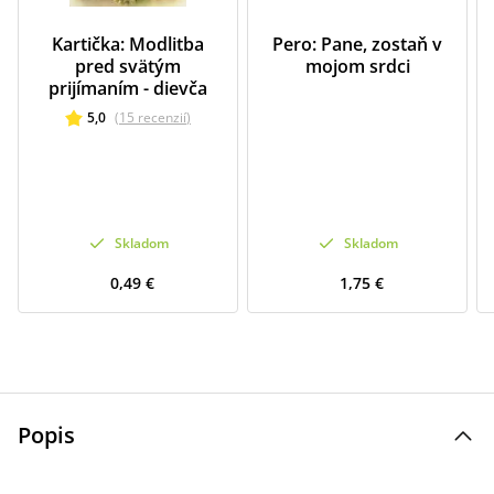
Kartička: Modlitba
Pero: Pane, zostaň v
pred svätým
mojom srdci
prijímaním - dievča
5,0
(
15
recenzií
)
Skladom
Skladom
0,49 €
1,75 €
Popis