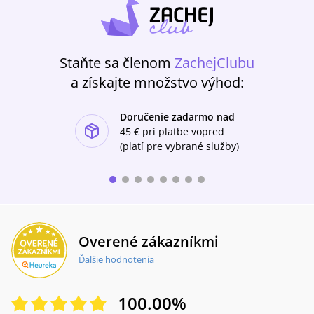
Staňte sa členom
ZachejClubu
a získajte množstvo výhod:
Doručenie zadarmo nad
ishlist-u
45 €
pri platbe vopred
(platí pre vybrané služby)
Overené zákazníkmi
Ďalšie hodnotenia
100.00
%