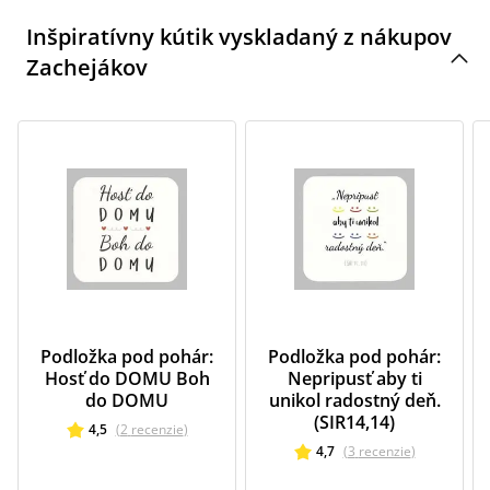
Inšpiratívny kútik vyskladaný z nákupov
Zachejákov
Podložka pod pohár:
Podložka pod pohár:
Hosť do DOMU Boh
Nepripusť aby ti
do DOMU
unikol radostný deň.
(SIR14,14)
4,5
(
2
recenzie
)
4,7
(
3
recenzie
)