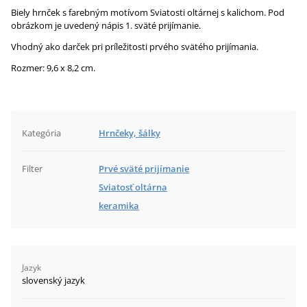
Biely hrnček s farebným motívom Sviatosti oltárnej s kalichom. Pod
obrázkom je uvedený nápis 1. sväté prijímanie.
Vhodný ako darček pri príležitosti prvého svätého prijímania.
Rozmer: 9,6 x 8,2 cm.
Kategória
Hrnčeky, šálky
Filter
Prvé sväté prijímanie
Sviatosť oltárna
keramika
Jazyk
slovenský jazyk