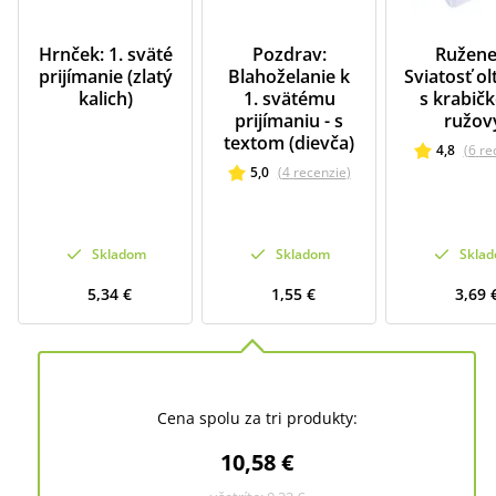
Hrnček: 1. sväté
Pozdrav:
Ružene
prijímanie (zlatý
Blahoželanie k
Sviatosť ol
kalich)
1. svätému
s krabičk
prijímaniu - s
ružov
textom (dievča)
4,8
(
6
re
5,0
(
4
recenzie
)
Skladom
Skladom
Skla
5,34 €
1,55 €
3,69 
Cena spolu za tri produkty:
10,58 €