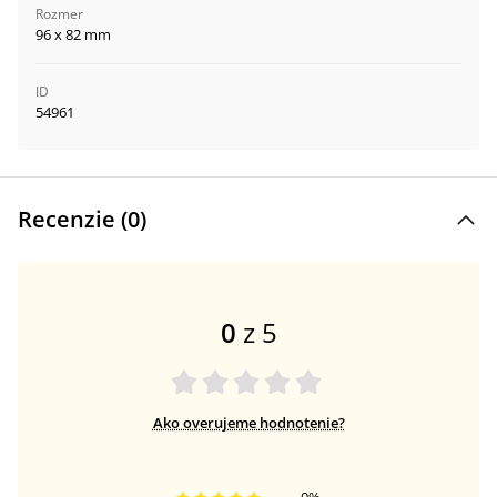
Rozmer
96 x 82 mm
ID
54961
Recenzie (
0
)
0
z 5
Ako overujeme hodnotenie?