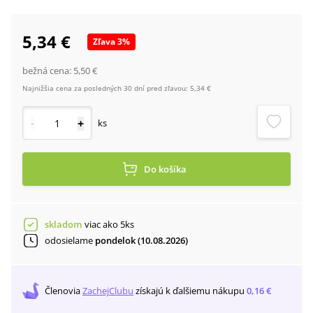
5,34 €
Zľava
3
%
bežná cena:
5,50 €
Najnižšia cena za posledných 30 dní pred zľavou:
5,34 €
-
+
ks
Do košíka
skladom
viac ako 5ks
odosielame
pondelok (10.08.2026)
Členovia
ZachejClubu
získajú
k ďalšiemu nákupu
0,16 €