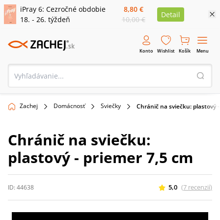
iPray 6: Cezročné obdobie
8,80 €
Detail
18. - 26. týždeň
10,00 €
Konto
Wishlist
Košík
Menu
Zachej
Domácnosť
Sviečky
Chránič na sviečku: plastový 
Chránič na sviečku:
plastový - priemer 7,5 cm
5,0
(
7
recenzií
)
ID:
44638