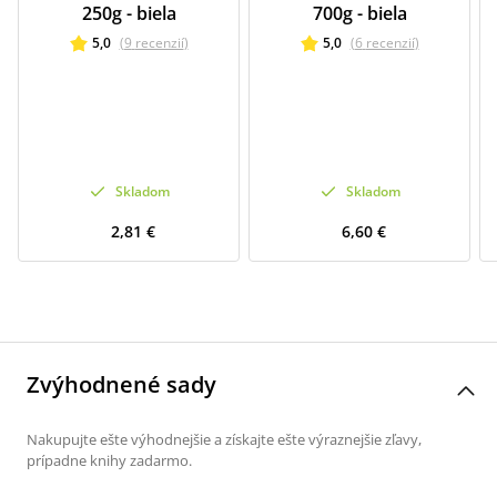
250g - biela
700g - biela
5,0
(
9
recenzií
)
5,0
(
6
recenzií
)
Skladom
Skladom
2,81 €
6,60 €
Zvýhodnené sady
Nakupujte ešte výhodnejšie a získajte ešte výraznejšie zľavy,
prípadne knihy zadarmo.