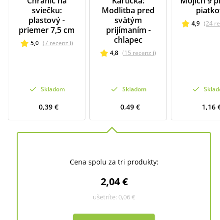
Chránič na
Kartička:
Mojich 9 p
sviečku:
Modlitba pred
piatko
plastový -
svätým
4,9
(
24
re
priemer 7,5 cm
prijímaním -
chlapec
5,0
(
7
recenzií
)
4,8
(
15
recenzií
)
Skladom
Skladom
Skla
0,39 €
0,49 €
1,16 
Cena spolu za tri produkty:
2,04 €
ušetríte:
0,06 €