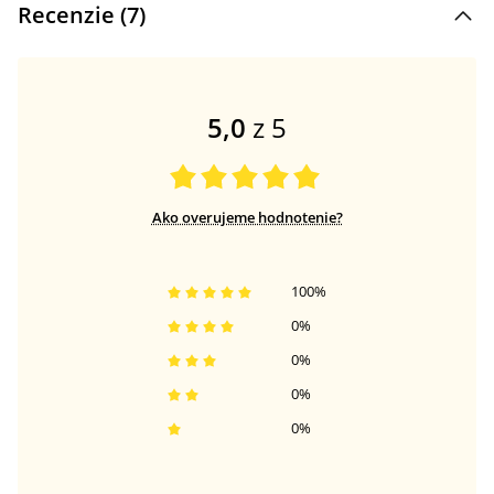
Recenzie (
7
)
5,0
z 5
Ako overujeme hodnotenie?
100
%
0
%
0
%
0
%
0
%