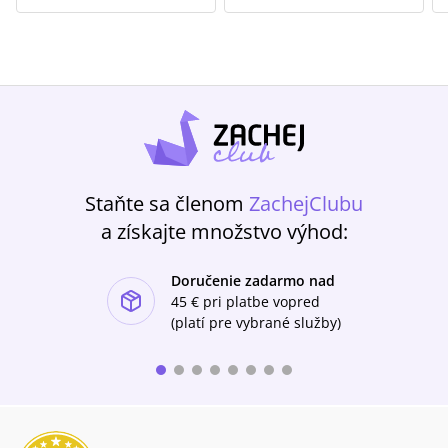
Staňte sa členom
ZachejClubu
a získajte množstvo výhod:
Doručenie zadarmo nad
ishlist-u
45 €
pri platbe vopred
(platí pre vybrané služby)