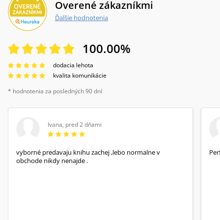
Overené zákazníkmi
Ďalšie hodnotenia
100.00
%
dodacia lehota
kvalita komunikácie
* hodnotenia za posledných 90 dní
Ivana
,
pred 2 dňami
vyborné predavaju knihu zachej ,lebo normalne v
Per
obchode nikdy nenajde .