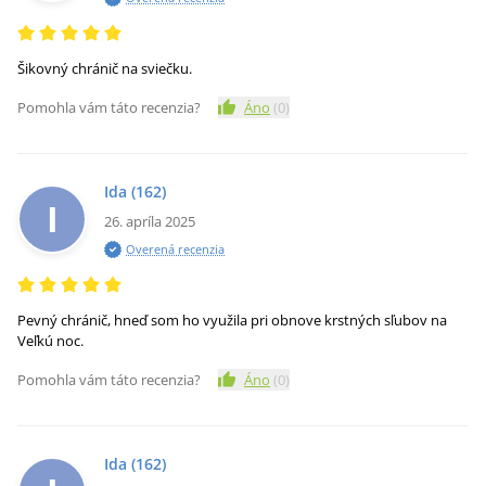
Šikovný chránič na sviečku.
Pomohla vám táto recenzia?
Áno
(
0
)
Ida
(162)
I
26. apríla 2025
Overená recenzia
Pevný chránič, hneď som ho využila pri obnove krstných sľubov na
Veľkú noc.
Pomohla vám táto recenzia?
Áno
(
0
)
Ida
(162)