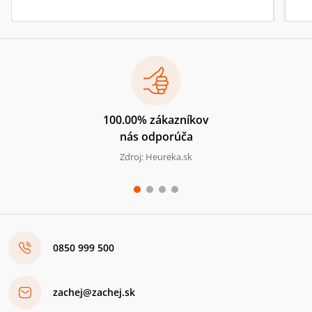
100.00% zákazníkov
nás odporúča
Zdroj: Heureka.sk
0850 999 500
zachej@zachej.sk