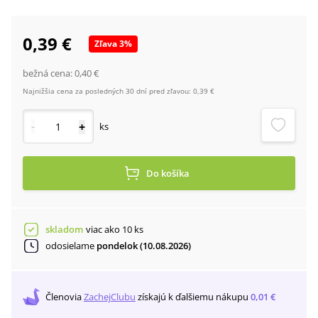
0,39 €
Zľava
3
%
bežná cena:
0,40 €
Najnižšia cena za posledných 30 dní pred zľavou:
0,39 €
-
+
ks
Do košíka
skladom
viac ako 10 ks
odosielame
pondelok (10.08.2026)
Členovia
ZachejClubu
získajú
k ďalšiemu nákupu
0,01 €