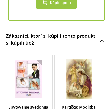
Kúpiť spolu
Zákazníci, ktorí si kúpili tento produkt,
si kúpili tiež
Spytovanie svedomia
Kartička: Modlitba