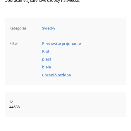
Oporúčame aj
saténové ozdoby na sviečku
.
Kategória
Sviečky
Filter
Prvé sväté prijímanie
Krst
plast
biela
Chránič/ozdoba
ID
44638