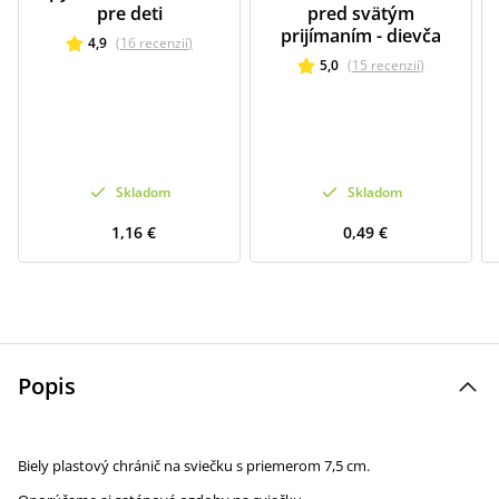
pre deti
pred svätým
prijímaním - dievča
4,9
(
16
recenzií
)
5,0
(
15
recenzií
)
Skladom
Skladom
1,16 €
0,49 €
Popis
Biely plastový chránič na sviečku s priemerom 7,5 cm.