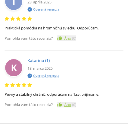
I
23. apríla 2025
Overená recenzia
Praktická pomôcka na hromničnú sviečku. Odporúčam.
Pomohla vám táto recenzia?
Áno
(
0
)
Katarina
(1)
K
18. marca 2025
Overená recenzia
Pevný a stabilný chránič, odporúčam na 1.sv. prijímanie.
Pomohla vám táto recenzia?
Áno
(
0
)