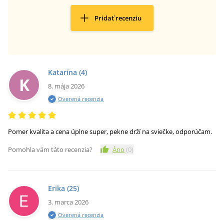
Pridať recenziu
Katarína
(4)
K
8. mája 2026
Overená recenzia
Pomer kvalita a cena úplne super, pekne drží na sviečke, odporúčam.
Pomohla vám táto recenzia?
Áno
(
0
)
Erika
(25)
3. marca 2026
Overená recenzia