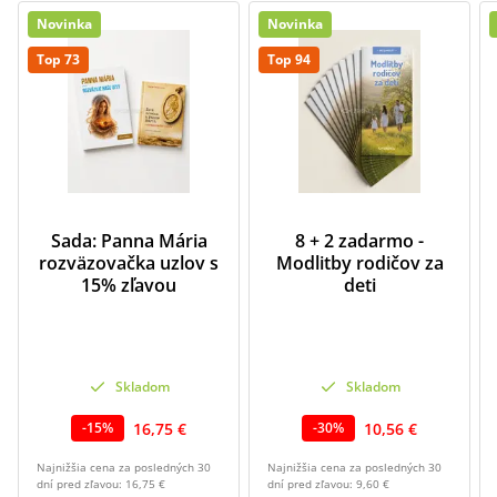
Novinka
Novinka
Top 73
Top 94
Sada: Panna Mária
8 + 2 zadarmo -
rozväzovačka uzlov s
Modlitby rodičov za
15% zľavou
deti
Skladom
Skladom
16,75 €
10,56 €
-
15
%
-
30
%
Najnižšia cena za posledných 30
Najnižšia cena za posledných 30
dní pred zľavou:
16,75 €
dní pred zľavou:
9,60 €