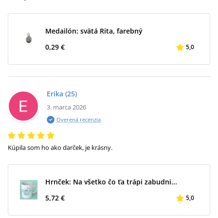
Medailón: svätá Rita, farebný
0,29 €
5,0
Erika
(25)
3. marca 2026
Overená recenzia
Kúpila som ho ako darček, je krásny.
Hrnček: Na všetko čo ťa trápi zabudni...
5,72 €
5,0