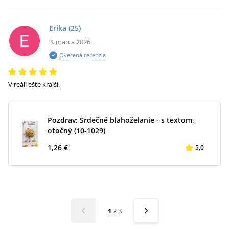
Erika
(25)
3. marca 2026
Overená recenzia
V reáli ešte krajší.
Pozdrav: Srdečné blahoželanie - s textom,
otočný (10-1029)
1,26 €
5,0
1
z
3