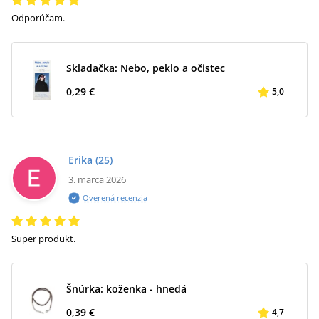
Odporúčam.
Skladačka: Nebo, peklo a očistec
0,29 €
5,0
Erika
(25)
3. marca 2026
Overená recenzia
Super produkt.
Šnúrka: koženka - hnedá
0,39 €
4,7