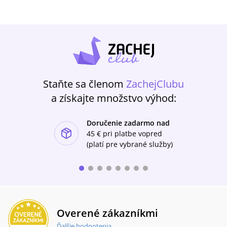
Staňte sa členom
ZachejClubu
a získajte množstvo výhod:
Doručenie zadarmo nad
ishlist-u
45 €
pri platbe vopred
(platí pre vybrané služby)
Overené zákazníkmi
Ďalšie hodnotenia