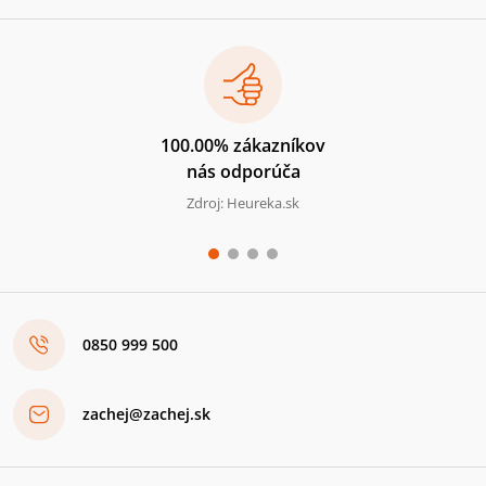
100.00% zákazníkov
nás odporúča
Zdroj: Heureka.sk
0850 999 500
zachej@zachej.sk