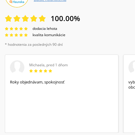
100.00
%
dodacia lehota
kvalita komunikácie
* hodnotenia za posledných 90 dní
Michaela
,
pred 1 dňom
Roky objednávam, spokojnosť
vyb
obc