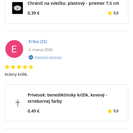
Chránič na sviečku: plastový - priemer 7,5 cm
0,39 €
5,0
Erika
(25)
3. marca 2026
Overená recenzia
Krásny krížik.
Prívesok: benediktínsky krížik, kovový -
striebornej farby
0,49 €
5,0