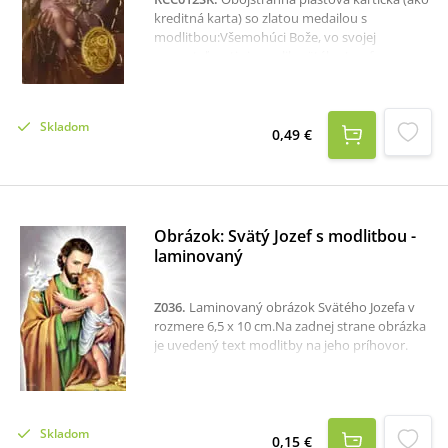
kreditná karta) so zlatou medailou s
modlitbou:Všemohúci Bože, vo svojej
prozreteľnosti si vyvolil svätého Jozefa za
ženícha Preblahoslavenej Panny Márie; s
dôverou ho uctievame tu na zemi ako svojho
ochrancu a prosíme ťa, aby bol naším mocným
Skladom
orodovníkom v nebi. Skrze Krista, nášho Pána.
0,49 €
Amen.Rozmer kartičky: 5,4 x 8,4 cm.
Obrázok: Svätý Jozef s modlitbou -
laminovaný
Z036
.
Laminovaný obrázok Svätého Jozefa v
rozmere 6,5 x 10 cm.Na zadnej strane obrázka
je uvedený text modlitby na jeho príhovor.
Skladom
0,15 €