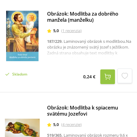
Obrázok: Modlitba za dobrého
manžela (manželku)
5,0
(
1
recenzia
)
187/229
.
Laminovaný obrázok s modlitbou.Na
obrázku je znázornený svätý Jozef s Ježiškom.
Zadná strana obsahuje text modlitby k
svätému Jozefovi za nájdenie dobrého
partnera.Rozmer: 6 x 9,5 cm.
Skladom
0,24 €
Obrázok: Modlitba k spiacemu
svätému Jozefovi
5,0
(
4
recenzie
)
519/365
.
Laminovaný obrázok rozmeru 9,6 x