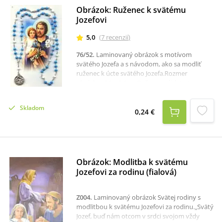
Obrázok: Ruženec k svätému
Jozefovi
5,0
(
7
recenzií
)
76/52
.
Laminovaný obrázok s motívom
svätého Jozefa a s návodom, ako sa modliť
ruženec k úcte svätého Jozefa.Rozmer
obrázku: 6,1 x 9,6 cmRuženec nájdete tu:
Ruženec sv. Jozefa.
Skladom
0,24 €
Obrázok: Modlitba k svätému
Jozefovi za rodinu (fialová)
Z004
.
Laminovaný obrázok Svätej rodiny s
modlitbou k svätému Jozefovi za rodinu.„Svätý
Jozef, buď nám otcom v srdci svojom vždy