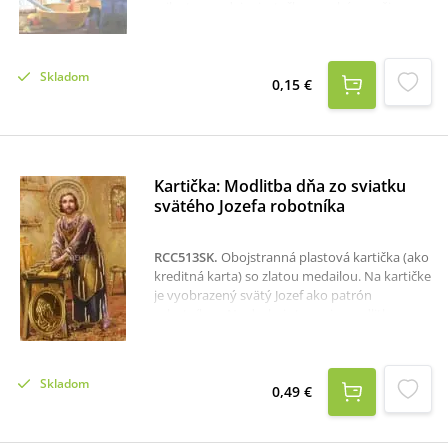
milostnom, daj miestečko prosbám našim,
ochraňuj nás časom každým... “Rozmer: 6,5 x
10 cm.
Skladom
0,15 €
Kartička: Modlitba dňa zo sviatku
svätého Jozefa robotníka
RCC513SK
.
Obojstranná plastová kartička (ako
kreditná karta) so zlatou medailou. Na kartičke
je vyobrazený svätý Jozef ako patrón
robotníkov. Na druhej strane je modlitba za
pomoc o nasledovanie príkladu svätého
Jozefa.Rozmer kartičky: 5,4 x 8,4 cm.
Skladom
0,49 €