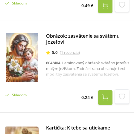
Skladom
0,49 €
Obrázok: zasvätenie sa svätému
Jozefovi
5,0
(
1
recenzia
)
604/404
.
Laminovaný obrázok svätého Jozefa s
malým Ježiškom. Zadná strana obsahuje text
modlitby zasvätenia sa svätému Jozefovi.
Obrázok má rozmer 9,5 x 6 cm.
Skladom
0,24 €
Kartička: K tebe sa utiekame