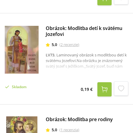
Obrázok: Modlitba detí k svätému
Jozefovi
5,0
(
2
recenzie
)
LV73
.
Laminovaný obrázok s modlitbou detí k
svätému Jozefovi.Na obrázku je znázornený
svätý Jozef s Ježiškom.„Svätý Jozef, buď nám
otcom v srdci svojom tak milostnom!“
Skladom
0,19 €
Obrázok: Modlitba pre rodiny
5,0
(
1
recenzia
)