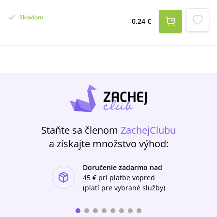
Skladom
0,24 €
Staňte sa členom
ZachejClubu
a získajte množstvo výhod:
Doručenie zadarmo nad
ishlist-u
45 €
pri platbe vopred
(platí pre vybrané služby)