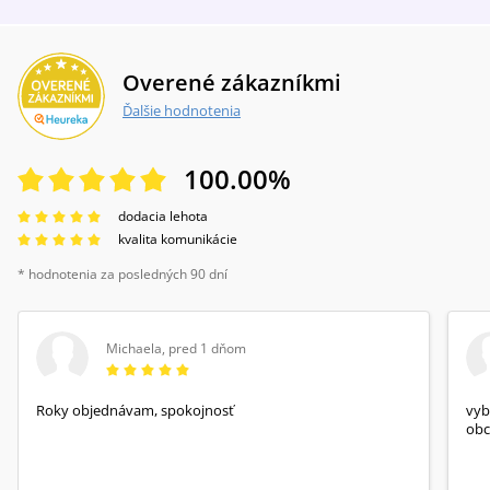
Overené zákazníkmi
Ďalšie hodnotenia
100.00
%
dodacia lehota
kvalita komunikácie
* hodnotenia za posledných 90 dní
Michaela
,
pred 1 dňom
Roky objednávam, spokojnosť
vyb
obc