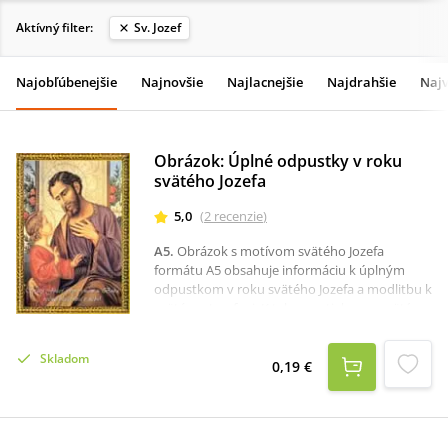
Aktívný filter:
Sv. Jozef
Najobľúbenejšie
Najnovšie
Najlacnejšie
Najdrahšie
Najv
Obrázok: Úplné odpustky v roku
svätého Jozefa
5,0
(
2
recenzie
)
A5
.
Obrázok s motívom svätého Jozefa
formátu A5 obsahuje informáciu k úplným
odpustkom v roku svätého Jozefa a modlitbu k
svätému Jozefovi: K tebe sa utiekame, svätý
Jozef...Svätý Jozef, vypros nám u Boha večnú
blaženosť v nebi!
Skladom
0,19 €