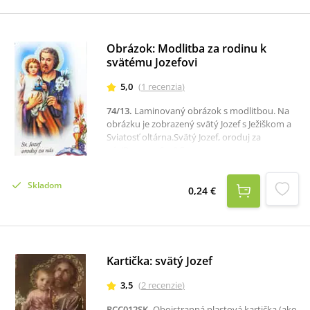
Obrázok: Modlitba za rodinu k
svätému Jozefovi
5,0
(
1
recenzia
)
74/13
.
Laminovaný obrázok s modlitbou. Na
obrázku je zobrazený svätý Jozef s Ježiškom a
Sviatosť oltárna.Svätý Jozef, oroduj za
nás!Rozmer: 6 x 9,5 cm.
Skladom
0,24 €
Kartička: svätý Jozef
3,5
(
2
recenzie
)
RCC012SK
.
Obojstranná plastová kartička (ako