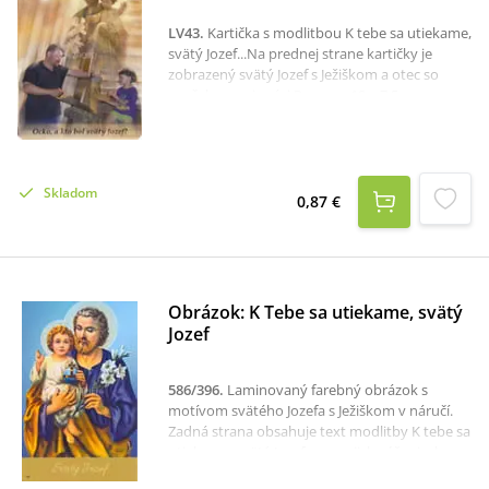
LV43
.
Kartička s modlitbou K tebe sa utiekame,
svätý Jozef...Na prednej strane kartičky je
zobrazený svätý Jozef s Ježiškom a otec so
synčekom pri práci.Rozmer: 10 x 7,5 cm.
Skladom
0,87 €
Obrázok: K Tebe sa utiekame, svätý
Jozef
586/396
.
Laminovaný farebný obrázok s
motívom svätého Jozefa s Ježiškom v náručí.
Zadná strana obsahuje text modlitby K tebe sa
utiekame, svätý Jozef, vo svojich súženiach...
Obrázok má rozmer 9,5 x 6 cm.