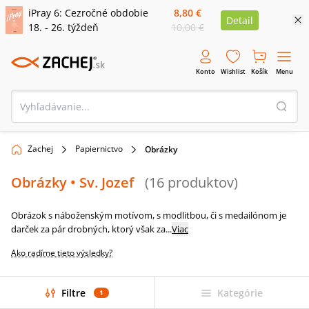
iPray 6: Cezročné obdobie
8,80 €
Detail
18. - 26. týždeň
10,00 €
Konto
Wishlist
Košík
Menu
Zachej
Papiernictvo
Obrázky
Obrázky
• Sv. Jozef
(
16
produktov
)
Obrázok s náboženským motívom, s modlitbou, či s medailónom je
darček za pár drobných, ktorý však za
...
Viac
Ako radíme tieto výsledky?
Filtre
Kategórie
1