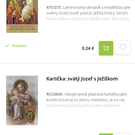
475/273
.
Laminovaný obrázok s modlitbou pre
rodiny.Svätý Jozef, pestún Ježiša Krista, ženích
Panny Márie, oroduj za nás!Rozmer: 9,5 x 6 cm.
Skladom
0,24 €
Kartička: svätý Jozef s Ježiškom
RCC68SK
.
Obojstranná plastová kartička (ako
kreditná karta) so zlatou medailou. Je na nej
znázornený svätý Jozef s malým Ježiškom,
ktorý drží ľaliu. Na zadnej strane sa nachádza
modlitba.Rozmer kartičky: 5,4 x 8,4 cm.