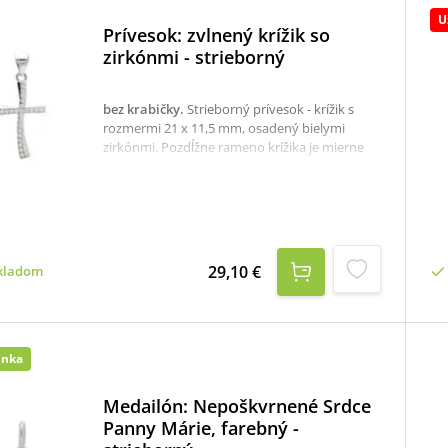
U
Prívesok: zvlnený krížik so
zirkónmi - strieborný
bez krabičky
.
Strieborný prívesok - krížik s
rozmermi 21 x 11,5 mm, osadený bielymi
zirkónmi. Pozdĺžne rameno krížika je mierne
zvlnené a priečne je mierne šikmé.
Odporúčame ako darček k nardoeninám či k
prvému svätému prijímaniu.K dispozícii je aj
krabička, ktorú je potrebné v prípade záujmu
samostane objednať tu: krabička na strieborné
šperky
29,10 €
kladom
inka
Medailón: Nepoškvrnené Srdce
Panny Márie, farebný -