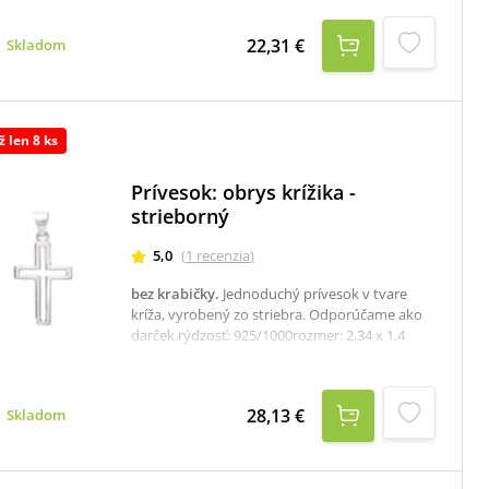
šperky
22,31 €
Skladom
ž len 8 ks
Prívesok: obrys krížika -
strieborný
5,0
(
1
recenzia
)
bez krabičky
.
Jednoduchý prívesok v tvare
kríža, vyrobený zo striebra. Odporúčame ako
darček.rýdzosť: 925/1000rozmer: 2,34 x 1,4
cmK dispozícii je aj krabička, ktorú je potrebné
v prípade záujmu samostane objednať tu:
krabička na strieborné šperky
28,13 €
Skladom