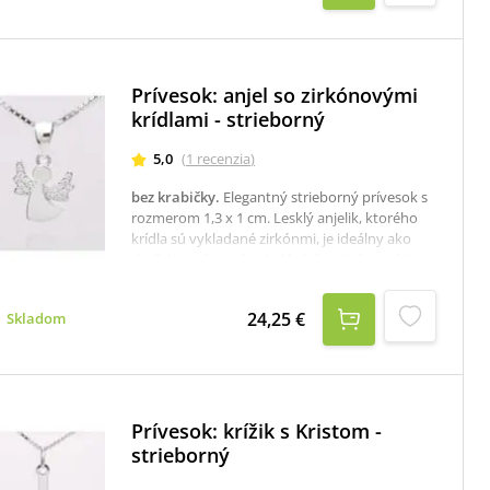
prípade záujmu samostane objednať tu:
krabička na strieborné šperky
Prívesok: anjel so zirkónovými
krídlami - strieborný
5,0
(
1
recenzia
)
bez krabičky
.
Elegantný strieborný prívesok s
rozmerom 1,3 x 1 cm. Lesklý anjelik, ktorého
krídla sú vykladané zirkónmi, je ideálny ako
darček pre ženu či mladú slečnu.K dispozícii je
aj krabička, ktorú je potrebné v prípade
záujmu samostane objednať tu: krabička na
24,25 €
Skladom
strieborné šperky
Prívesok: krížik s Kristom -
strieborný