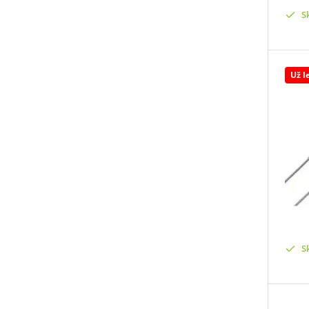
S
Už l
S