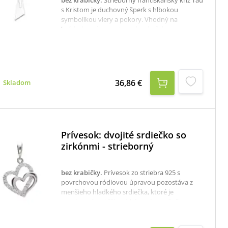
bez krabičky
.
Strieborný františkánsky kríž Tau
s Kristom je duchovný šperk s hlbokou
symbolikou viery a pokory. Vhodný na
každodenné nosenie aj ako darček pre
veriacich, ktorí hľadajú jednoduchý, ale
významný symbol viery.materiál: striebro -
rýdzosť 925/1000rozmer: 2,1 x 1,6 cm
36,86 €
Skladom
Prívesok: dvojité srdiečko so
zirkónmi - strieborný
bez krabičky
.
Prívesok zo striebra 925 s
povrchovou ródiovou úpravou pozostáva z
menšieho hladkého srdiečka, ktoré je
prepletené s väčším zirkónovým srdiečkom.
Srdce je symbol lásky a priateľstva, ale
môžeme ním vyjadriť aj vďačnosť. Prívesok