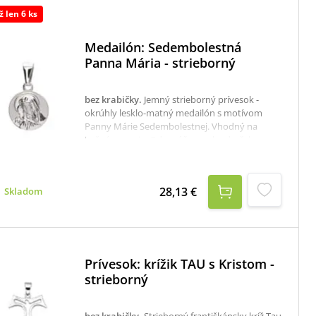
ž len 6 ks
Medailón: Sedembolestná
Panna Mária - strieborný
bez krabičky
.
Jemný strieborný prívesok -
okrúhly lesklo-matný medailón s motívom
Panny Márie Sedembolestnej. Vhodný na
bežné nosenie. Odporúčame ako darček.
rýdzosť: 925/1000priemer: 1,4 cmK dispozícii je
aj krabička, ktorú je potrebné v prípade
záujmu samostane objednať tu: krabička na
28,13 €
Skladom
strieborné šperky
Prívesok: krížik TAU s Kristom -
strieborný