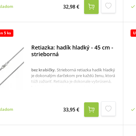
ako darček pre dievčatá či ženy na
32,98 €
kladom
každodenné alebo príležitostné nosenie. K
dispozícii je aj krabička, ktorú je potrebné v
prípade záujmu samostane objednať
tu:krabička na strieborné šperky
en 5 ks
U
Retiazka: hadík hladký - 45 cm -
strieborná
bez krabičky
.
Strieborná retiazka hadík hladký
je dokonalým darčekom pre každú ženu, ktorá
túži zažiariť. Retiazka je dokonale vybrúsená,
takže žiari akoby bola tvorená diamantami.
Môžete ju nosiť samostatne alebo s nejakým
príveskom, pri ktorom ešte viac zvýrazní jeho
hodnotu.Rýdzosť: 925/1000.Dĺžka: 45 cm.K
33,95 €
kladom
dispozícii je aj krabička, ktorú je potrebné v
prípade záujmu samostane objednať tu:
krabička na strieborné šperky