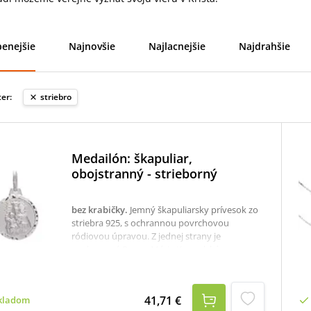
enejšie
Najnovšie
Najlacnejšie
Najdrahšie
ter:
striebro
Medailón: škapuliar,
obojstranný - strieborný
bez krabičky
.
Jemný škapuliarsky prívesok zo
striebra 925, s ochrannou povrchovou
ródiovou úpravou. Z jednej strany je
vyobrazená Panna Mária Karmelská
(Škapuliarska) a z druhej strany Božské Srdce
Ježišovo.materiál: striebrorýdzosť:
925/1000priemer: 1,4 cmhmotnosť: 1,64 gK
41,71 €
kladom
prívesku odporúčame Retiazku: Anker Bril - 50