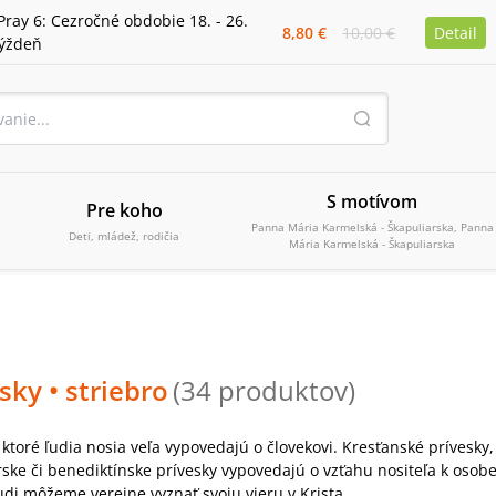
Pray 6: Cezročné obdobie 18. - 26.
8,80 €
10,00 €
Detail
týždeň
S motívom
Pre koho
Panna Mária Karmelská - Škapuliarska, Panna
Deti, mládež, rodičia
Mária Karmelská - Škapuliarska
esky
• striebro
(
34
produktov
)
 ktoré ľudia nosia veľa vypovedajú o človekovi. Kresťanské prívesky,
rske či benediktínske prívesky vypovedajú o vzťahu nositeľa k os
udi môžeme verejne vyznať svoju vieru v Krista.