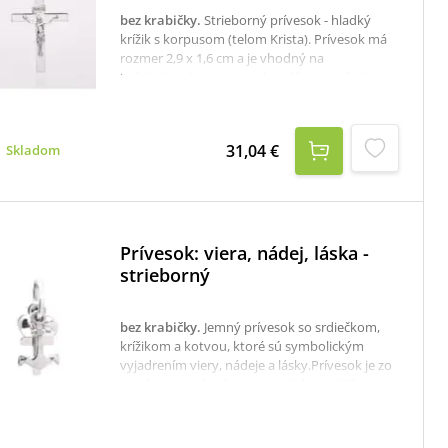
bez krabičky
.
Strieborný prívesok - hladký
krížik s korpusom (telom Krista). Prívesok má
rozmer 2,9 x 1,6 cm a je vhodný na
každodenné nosenie, odporúčame tiež ako
darček k narodeninám či k prvému svätému
prijímaniu. rýdzosť: 925/1000rozmer: 2,9 x 1,6
cmPrívesok je bez retiazky. K dispozícii je aj
31,04 €
Skladom
krabička, ktorú je potrebné v prípade záujmu
samostane objednať tu:krabička na strieborné
šperky
Prívesok: viera, nádej, láska -
strieborný
bez krabičky
.
Jemný prívesok so srdiečkom,
krížikom a kotvou, ktoré sú symbolickým
vyjadrením viery, nádeje a lásky.Prívesok je zo
striebra, označený puncom rýdzosti 925.
Hmotnosť: 0,97 gK dispozícii je aj krabička,
ktorú je potrebné v prípade záujmu
samostane objednať tu: krabička na strieborné