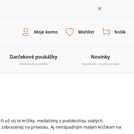
Moje konto
Wishlist
Košík
Darčekové poukážky
Novinky
Darčekové poukážky
Najnovšie v našej ponuke
 či už sú to krížiky, medailóny s podobizňou svätých,
obe zobrazenej na prívesku. Aj nenápadným malým krížikom na