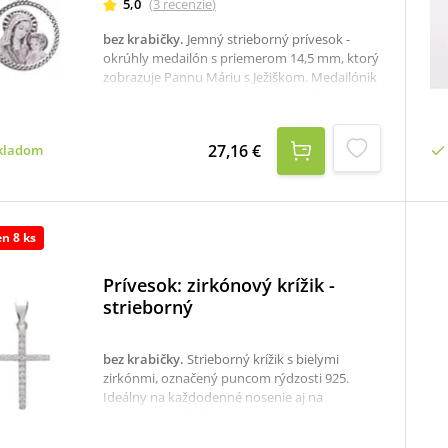
5,0
(
3
recenzie
)
bez krabičky
.
Jemný strieborný prívesok -
okrúhly medailón s priemerom 14,5 mm, ktorý
zobrazuje Pannu Máriu s Ježiškom. Medailónik
má lesklo-matné prevedenie a ozdobný okraj.
Odporúčame ako darček pre ženu.K dispozícii
je aj krabička, ktorú je potrebné v prípade
27,16 €
kladom
záujmu samostane objednať tu: krabička na
strieborné šperky
en 8 ks
Prívesok: zirkónový krížik -
strieborný
bez krabičky
.
Strieborný krížik s bielymi
zirkónmi, označený puncom rýdzosti 925.
Ideálny na každodenné nosenie aj na
slávnostné príležitosti. rýdzosť:
925/1000rozmer: 2,3 x 1,4 cmK dispozícii je aj