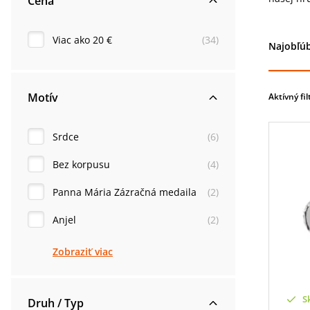
Cena
Viac ako 20 €
(
34
)
Najobľúb
Motív
Aktívný fil
Srdce
(
6
)
Bez korpusu
(
4
)
Panna Mária Zázračná medaila
(
2
)
Anjel
(
2
)
Zobraziť viac
S
Druh / Typ