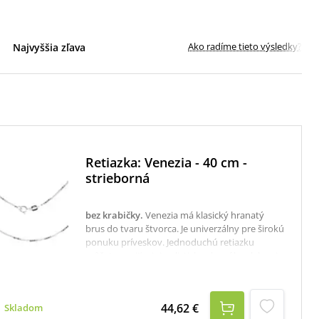
Ako radíme tieto výsledky?
Najvyššia zľava
Retiazka: Venezia - 40 cm -
strieborná
bez krabičky
.
Venezia má klasický hranatý
brus do tvaru štvorca. Je univerzálny pre širokú
ponuku príveskov. Jednoduchú retiazku
môžete nosiť minimalisticky ako sólo, alebo si
na ňu môžete zavesiť prívesok. Potešte seba
lebo svojich blízkych. Odporúčame ako darček
pre ženy.Rýdzosť: 925/1000.Dĺžka: 40 cm.K
44,62 €
Skladom
dispozícii je aj krabička, ktorú je potrebné v