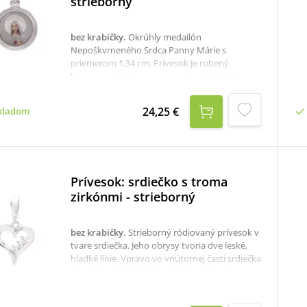
strieborný
bez krabičky
.
Okrúhly medailón
Nepoškvrneného Srdca Panny Márie s
priemerom 1,34 cm. Prívesok je robený
laserom vo farebnom prevedení.rýdzosť:
925/1000priemer: 1,34 cmK dispozícii je aj
krabička, ktorú je potrebné v prípade záujmu
24,25 €
kladom
samostane objednať tu: krabička na strieborné
šperky
Prívesok: srdiečko s troma
zirkónmi - strieborný
bez krabičky
.
Strieborný ródiovaný prívesok v
tvare srdiečka. Jeho obrysy tvoria dve leské,
hladké línie. Vpravo vo vnútornej časti srdiečka
sú uchytené tri okrúhle zirkóny.Srdce je
symbolom lásky a priateľstva, ale môže byť aj
vyjadrením vďačnosti. Prívesok odporúčame