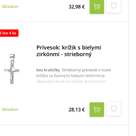
určite poteší malé slečny aj veľké dámy a je
32,98 €
Skladom
vhodný na príležitostné, ale aj bežné nosenie.
rýdzosť: 925/1000rozmer: 1,4 x 1,4 cmK
dispozícii je aj krabička, ktorú je potrebné v
prípade záujmu samostane objednať tu:
krabička na strieborné šperky
ž len 4 ks
Prívesok: krížik s bielymi
zirkónmi - strieborný
bez krabičky
.
Strieborný prívesok v tvare
krížika so žiarivými bielymi zirkónmi je
elegantný šperk so silným duchovným
významom. Vďaka jemnému dizajnu a
trblietavému osadeniu je vhodný na
každodenné nosenie aj ako darček pri
výnimočných príležitostiach, ako sú krst,
28,13 €
Skladom
birmovka či narodeniny. materiál:
striebrorozmer: 19 x 11 mmhmotnosť: 0,79
grýdzosť: 925/1000