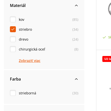
Materiál
kov
(
85
)
striebro
(
34
)
S
drevo
(
24
)
chirurgická oceľ
(
8
)
Už l
Zobraziť viac
Farba
strieborná
(
30
)