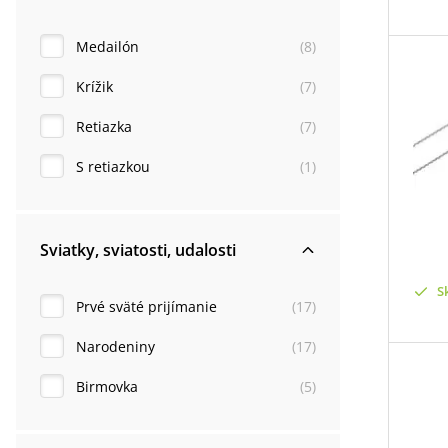
Medailón
(
8
)
Krížik
(
7
)
Retiazka
(
7
)
S retiazkou
(
1
)
Sviatky, sviatosti, udalosti
S
Prvé sväté prijímanie
(
17
)
Narodeniny
(
17
)
Birmovka
(
5
)