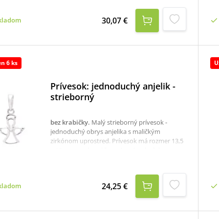
krabička, ktorú je potrebné v prípade záujmu
samostane objednať tu: krabička na strieborné
30,07 €
kladom
šperky
en 6 ks
U
Prívesok: jednoduchý anjelik -
strieborný
bez krabičky
.
Malý strieborný prívesok -
jednoduchý obrys anjelika s maličkým
zirkónom uprostred. Prívesok má rozmer 13,5
x 10 mm a odporúčame ho ako darček pre
deti.K dispozícii je aj krabička, ktorú je
potrebné v prípade záujmu samostane
objednať tu: krabička na strieborné šperky
24,25 €
kladom