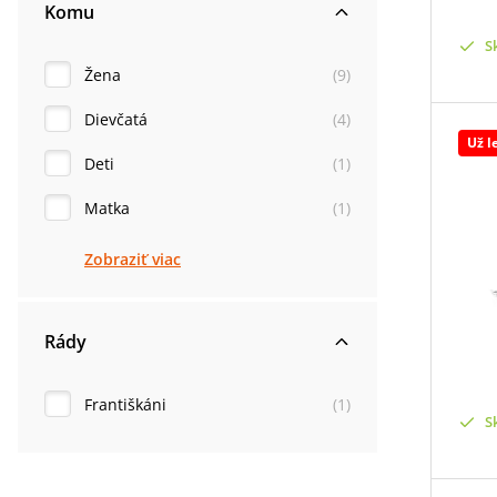
Komu
S
Žena
(
9
)
Dievčatá
(
4
)
Už l
Deti
(
1
)
Matka
(
1
)
Zobraziť viac
Rády
Františkáni
(
1
)
S