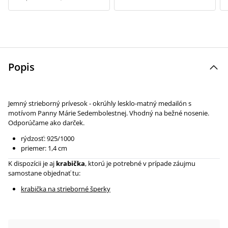
Popis
Jemný strieborný prívesok - okrúhly lesklo-matný medailón s
motívom Panny Márie Sedembolestnej. Vhodný na bežné nosenie.
Odporúčame ako darček.
rýdzosť: 925/1000
priemer: 1,4 cm
K dispozícii je aj
krabička
, ktorú je potrebné v prípade záujmu
samostane objednať tu:
krabička na strieborné šperky