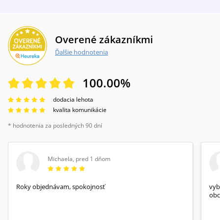
Overené zákazníkmi
Ďalšie hodnotenia
100.00
%
dodacia lehota
kvalita komunikácie
* hodnotenia za posledných 90 dní
Michaela
,
pred 1 dňom
Roky objednávam, spokojnosť
vyb
obc