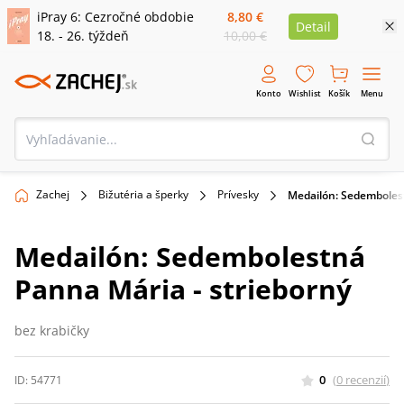
iPray 6: Cezročné obdobie
8,80 €
Detail
18. - 26. týždeň
10,00 €
Konto
Wishlist
Košík
Menu
Zachej
Bižutéria a šperky
Prívesky
Medailón: Sedembolest
Medailón: Sedembolestná
Panna Mária - strieborný
bez krabičky
0
(
0
recenzií
)
ID:
54771