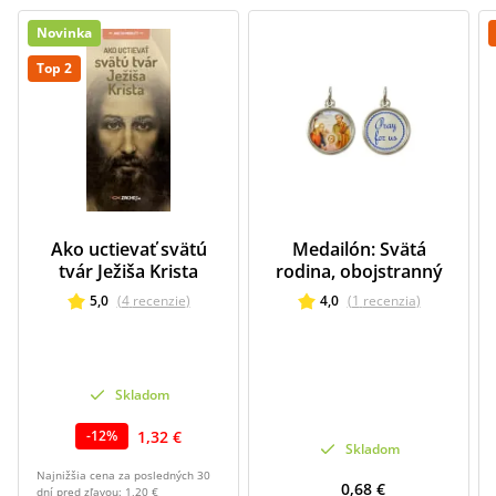
Novinka
Top 2
Ako uctievať svätú
Medailón: Svätá
tvár Ježiša Krista
rodina, obojstranný
5,0
(
4
recenzie
)
4,0
(
1
recenzia
)
Skladom
1,32 €
-
12
%
Skladom
Najnižšia cena za posledných 30
0,68 €
dní pred zľavou:
1,20 €