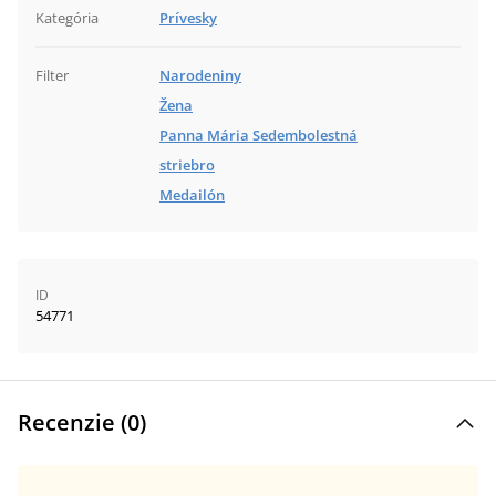
Kategória
Prívesky
Filter
Narodeniny
Žena
Panna Mária Sedembolestná
striebro
Medailón
ID
54771
Recenzie (
0
)