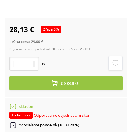
28,13 €
Zľava
3
%
bežná cena:
29,00 €
Najnižšia cena za posledných 30 dní pred zľavou:
28,13 €
-
+
ks
Do košíka
skladom
Odporúčame objednať čím skôr!
Už len 6 ks
odosielame
pondelok (10.08.2026)