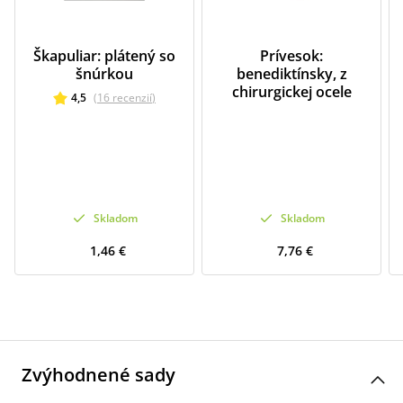
Škapuliar: plátený so
Prívesok:
šnúrkou
benediktínsky, z
chirurgickej ocele
4,5
(
16
recenzií
)
Skladom
Skladom
1,46 €
7,76 €
Zvýhodnené sady