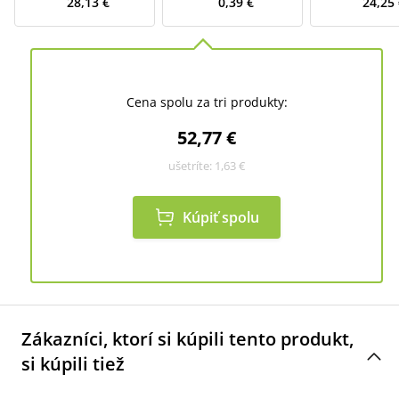
28,13 €
0,39 €
24,25
Cena spolu za tri produkty:
52,77 €
ušetríte:
1,63 €
Kúpiť spolu
Zákazníci, ktorí si kúpili tento produkt,
si kúpili tiež