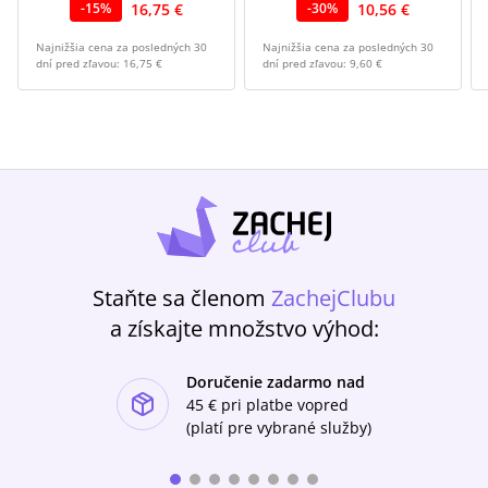
16,75 €
10,56 €
-
15
%
-
30
%
Najnižšia cena za posledných 30
Najnižšia cena za posledných 30
dní pred zľavou:
16,75 €
dní pred zľavou:
9,60 €
Staňte sa členom
ZachejClubu
a získajte množstvo výhod:
Doručenie zadarmo nad
ishlist-u
45 €
pri platbe vopred
(platí pre vybrané služby)