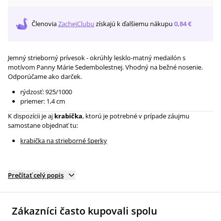
Členovia
ZachejClubu
získajú
k ďalšiemu nákupu
0,84 €
Jemný strieborný prívesok - okrúhly lesklo-matný medailón s
motívom Panny Márie Sedembolestnej. Vhodný na bežné nosenie.
Odporúčame ako darček.
rýdzosť: 925/1000
priemer: 1,4 cm
K dispozícii je aj
krabička
, ktorú je potrebné v prípade záujmu
samostane objednať tu:
krabička na strieborné šperky
Prečítať celý popis
Zákazníci často kupovali spolu