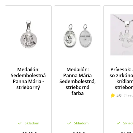
Medailón:
Medailón:
Prívesok: 
Sedembolestná
Panna Mária
so zirkón
Panna Mária -
Sedembolestná,
krídlam
strieborný
strieborná
striebo
farba
5,0
(
1
re
Skladom
Skladom
Skla