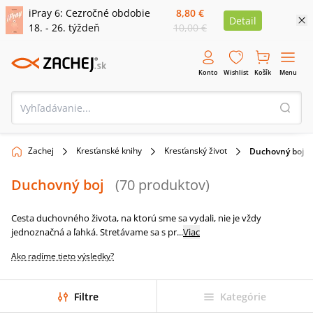
iPray 6: Cezročné obdobie
8,80 €
Detail
18. - 26. týždeň
10,00 €
Konto
Wishlist
Košík
Menu
Zachej
Kresťanské knihy
Kresťanský život
Duchovný boj
Duchovný boj
(
70
produktov
)
Cesta duchovného života, na ktorú sme sa vydali, nie je vždy
jednoznačná a ľahká. Stretávame sa s pr
...
Viac
Ako radíme tieto výsledky?
Filtre
Kategórie