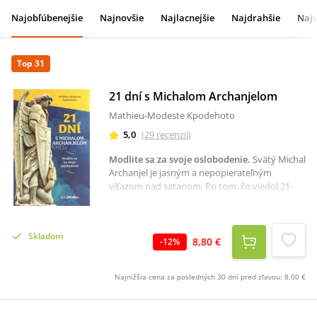
Najobľúbenejšie
Najnovšie
Najlacnejšie
Najdrahšie
Najv
Top 31
21 dní s Michalom Archanjelom
Mathieu-Modeste Kpodehoto
5,0
(
29
recenzií
)
Modlite sa za svoje oslobodenie
.
Svätý Michal
Archanjel je jasným a nepopierateľným
víťazom nad satanom. Po tom, čo viedol 21-
dňový zápas voči kniežaťu Perzského
kráľovstva, aby oslobodil požehnanie proroka
Daniela (porov. Dn 10, 11 – 14), svätý Michal
Skladom
Archanjel je ochotný a pripravený bojovať po
8,80 €
-
12
%
našom boku za oslobodenie aj nášho
požehnania a naplnenia plánov, ktorým bránia
Najnižšia cena za posledných 30 dní pred zľavou:
8,00 €
neviditeľné sily zla.V spoločnosti svätého
Michala Archanjela sme pozvaní počas prvých
troch dní posilniť svoju dôveru a vzťah so