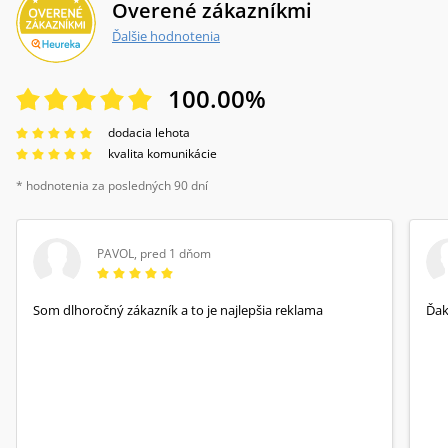
Overené zákazníkmi
Ďalšie hodnotenia
100.00
%
dodacia lehota
kvalita komunikácie
* hodnotenia za posledných 90 dní
PAVOL
,
pred 1 dňom
Som dlhoročný zákazník a to je najlepšia reklama
Ďa