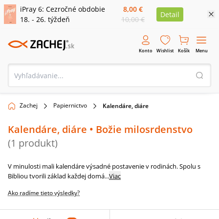
iPray 6: Cezročné obdobie
8,00 €
Detail
18. - 26. týždeň
10,00 €
Konto
Wishlist
Košík
Menu
Zachej
Papiernictvo
Kalendáre, diáre
Kalendáre, diáre
• Božie milosrdenstvo
(
1
produkt
)
V minulosti mali kalendáre výsadné postavenie v rodinách. Spolu s
Bibliou tvorili základ každej domá
...
Viac
Ako radíme tieto výsledky?