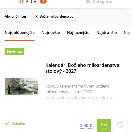
Filtre
Kategórie
1
Aktívný filter:
Božie milosrdenstvo
Najobľúbenejšie
Najnovšie
Najlacnejšie
Najdrahšie
Najv
Novinka
Kalendár: Božieho milosrdenstva,
stolový - 2027
Stolový kalendár s motívom Božieho
milosrdenstva na rok 2027:
jednotýždňový,plnofarebný, doplnený
fotografiami z duchovných aktivít,s
myšlienkami Ježiša a sv. Faustíny z jej
Denníčka,vyhotovený v špirálovej
väzbe,rozmer: 30 x 18,5 cm.
Skladom
3,40 €