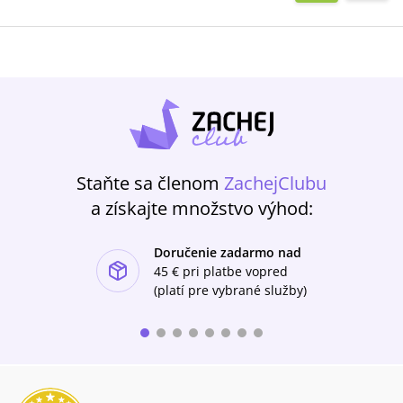
Staňte sa členom
ZachejClubu
a získajte množstvo výhod:
Doručenie zadarmo nad
ishlist-u
45 €
pri platbe vopred
(platí pre vybrané služby)