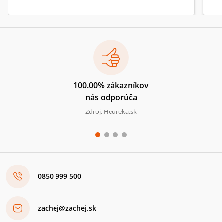
100.00% zákazníkov
nás odporúča
Zdroj: Heureka.sk
0850 999 500
zachej@zachej.sk