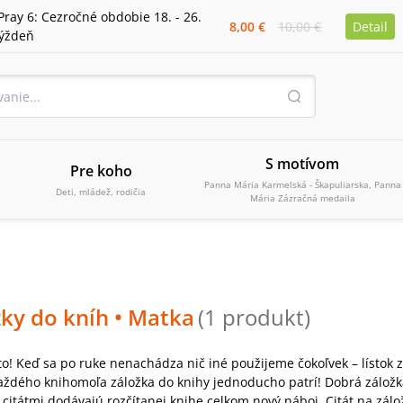
Pray 6: Cezročné obdobie 18. - 26.
8,00 €
10,00 €
Detail
týždeň
S motívom
Pre koho
Panna Mária Karmelská - Škapuliarska, Panna
Deti, mládež, rodičia
Mária Zázračná medaila
žky do kníh
• Matka
(
1
produkt
)
to! Keď sa po ruke nenachádza nič iné použijeme čokoľvek – lístok
aždého knihomoľa záložka do knihy jednoducho patrí! Dobrá záložka n
 citátmi dodávajú rozčítanej knihe celkom nový náboj. Citát na zálo