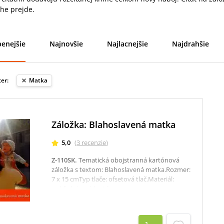
ihe prejde.
enejšie
Najnovšie
Najlacnejšie
Najdrahšie
ter:
Matka
Záložka: Blahoslavená matka
5,0
(
3
recenzie
)
Z-110SK
.
Tematická obojstranná kartónová
záložka s textom: Blahoslavená matka.Rozmer:
7 x 15 cmTyp tlače: ofsetová tlač.Materiál:
pohľadnicový kartón.