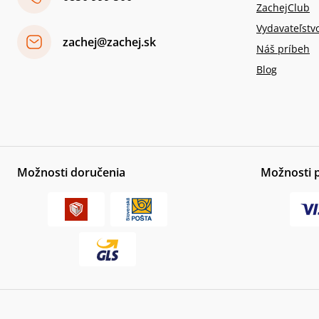
ZachejClub
Vydavateľstv
zachej@zachej.sk
Náš príbeh
Blog
Možnosti doručenia
Možnosti 