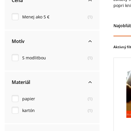
Cena
popri kn
Menej ako 5 €
(
1
)
Najobľúb
Motív
Aktívný fil
S modlitbou
(
1
)
Materiál
papier
(
1
)
kartón
(
1
)