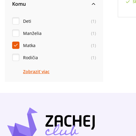
S
Komu
Deti
(
1
)
Manželia
(
1
)
Matka
(
1
)
Rodičia
(
1
)
Zobraziť viac