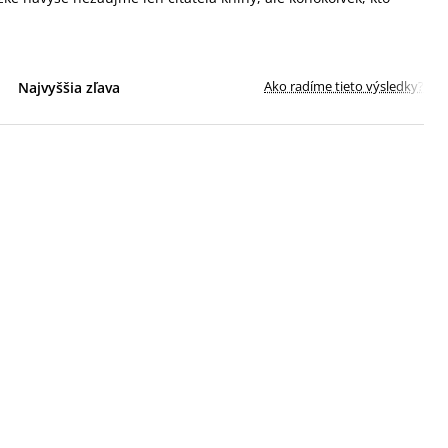
Ako radíme tieto výsledky?
Najvyššia zľava