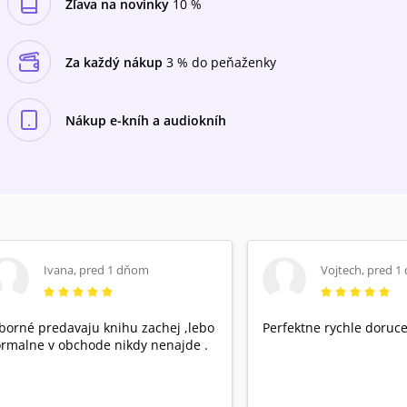
Zľava na novinky
10 %
Za každý nákup
3 % do peňaženky
Nákup e-kníh a audiokníh
Ivana
,
pred 1 dňom
Vojtech
,
pred 1
borné predavaju knihu zachej ,lebo
Perfektne rychle doruce
rmalne v obchode nikdy nenajde .