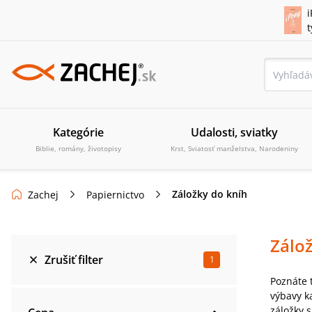
i
Kategórie
Udalosti, sviatky
Biblie, romány, životopisy
Krst, Sviatosť manželstva, Narodeniny
Záložky do kníh
Zachej
Papiernictvo
Zálo
Zrušiť filter
1
Poznáte 
výbavy k
záložky s