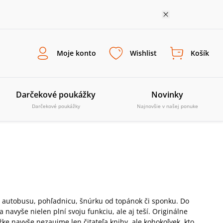
Moje konto
Wishlist
Košík
Darčekové poukážky
Novinky
Darčekové poukážky
Najnovšie v našej ponuke
 z autobusu, pohľadnicu, šnúrku od topánok či sponku. Do
avyše nielen plní svoju funkciu, ale aj teší. Originálne
žke navyše nezaujme len čitateľa knihy, ale kohokoľvek, kto