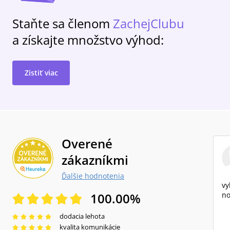
Staňte sa členom
ZachejClubu
a získajte množstvo výhod:
Zistiť viac
Overené
zákazníkmi
Ďalšie hodnotenia
vy
100.00
%
no
dodacia lehota
kvalita komunikácie