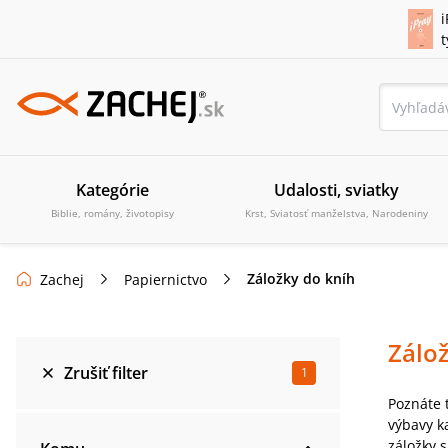
i
Kategórie
Udalosti, sviatky
Biblie, romány, životopisy
Krst, Sviatosť manželstva, Narodeniny
Záložky do kníh
Zachej
Papiernictvo
Zálo
Zrušiť filter
1
Poznáte 
výbavy k
záložky s