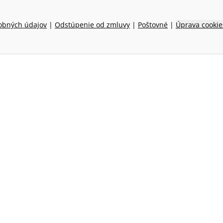
obných údajov
|
Odstúpenie od zmluvy
|
Poštovné
|
Úprava cookie