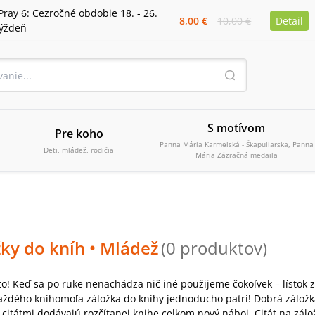
Pray 6: Cezročné obdobie 18. - 26.
8,00 €
10,00 €
Detail
týždeň
S motívom
Pre koho
Panna Mária Karmelská - Škapuliarska, Panna
Deti, mládež, rodičia
Mária Zázračná medaila
žky do kníh
• Mládež
(
0
produktov
)
to! Keď sa po ruke nenachádza nič iné použijeme čokoľvek – lístok
aždého knihomoľa záložka do knihy jednoducho patrí! Dobrá záložka n
 citátmi dodávajú rozčítanej knihe celkom nový náboj. Citát na zálo