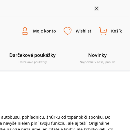
Moje konto
Wishlist
Košík
Darčekové poukážky
Novinky
Darčekové poukážky
Najnovšie v našej ponuke
 z autobusu, pohľadnicu, šnúrku od topánok či sponku. Do
avyše nielen plní svoju funkciu, ale aj teší. Originálne
žke navyše nezaujme len čitateľa knihy, ale kohokoľvek, kto