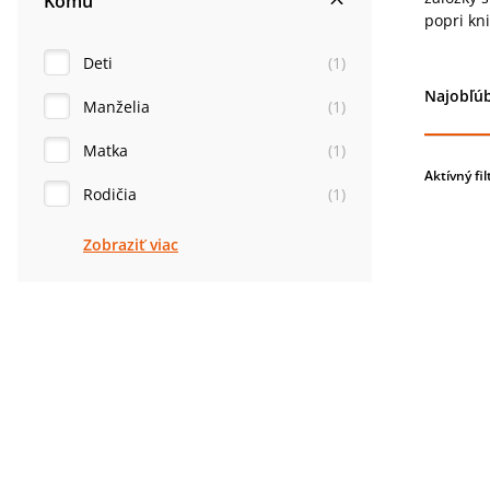
Komu
popri kn
Deti
(
1
)
Najobľúb
Manželia
(
1
)
Matka
(
1
)
Aktívný fil
Rodičia
(
1
)
Zobraziť viac