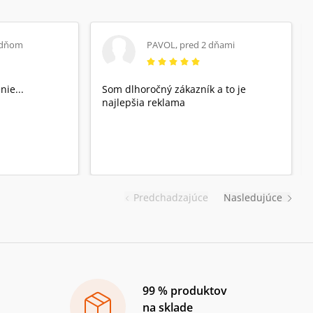
 dňom
PAVOL
,
pred 2 dňami
nie...
Som dlhoročný zákazník a to je
najlepšia reklama
Predchadzajúce
Nasledujúce
99 % produktov
na sklade