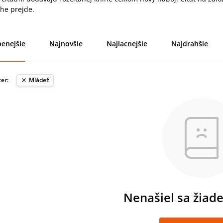
ihe prejde.
enejšie
Najnovšie
Najlacnejšie
Najdrahšie
ter:
Mládež
Nenašiel sa žiad