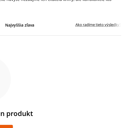
Ako radíme tieto výsledky?
Najvyššia zľava
en produkt