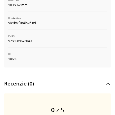
Rozmer
100 x 62 mm
Ilustrátor
Vierka Šinálová ml.
ISBN
9788089676040
ID
10680
Recenzie (
0
)
0
z 5