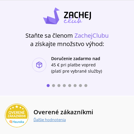
Staňte sa členom
ZachejClubu
a získajte množstvo výhod:
Doručenie zadarmo nad
ishlist-u
45 €
pri platbe vopred
(platí pre vybrané služby)
Overené zákazníkmi
Ďalšie hodnotenia