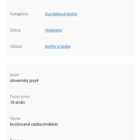
Kategória
Darčekové knihy
Edícia
Hodnoty
Oblasť
Knihy o láske
Jazyk
slovenský jazyk
Počet strán
16 strán
Väzba
brožovaná väzba (mäkká)