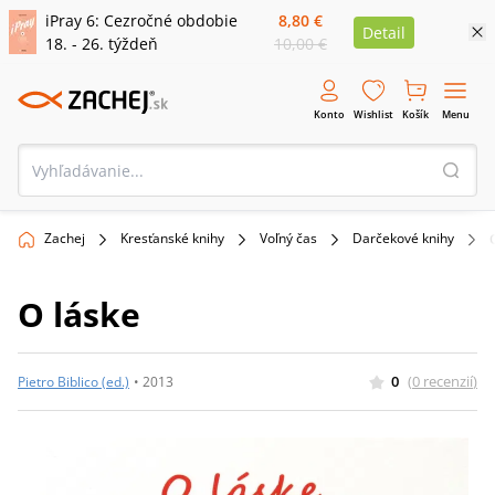
iPray 6: Cezročné obdobie
8,80 €
Detail
18. - 26. týždeň
10,00 €
Konto
Wishlist
Košík
Menu
Zachej
Kresťanské knihy
Voľný čas
Darčekové knihy
O láske
0
(
0
recenzií
)
Pietro Biblico (ed.)
•
2013