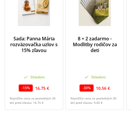
Sada: Panna Mária
8 + 2 zadarmo -
rozväzovačka uzlov s
Modlitby rodičov za
15% zľavou
deti
Skladom
Skladom
16,75 €
10,56 €
-
15
%
-
30
%
Najnižšia cena za posledných 30
Najnižšia cena za posledných 30
dní pred zľavou:
16,75 €
dní pred zľavou:
9,60 €