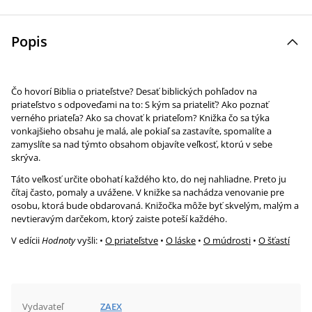
Popis
Čo hovorí Biblia o priateľstve? Desať biblických pohľadov na
priateľstvo s odpoveďami na to: S kým sa priateliť? Ako poznať
verného priateľa? Ako sa chovať k priateľom? Knižka čo sa týka
vonkajšieho obsahu je malá, ale pokiaľ sa zastavíte, spomalíte a
zamyslíte sa nad týmto obsahom objavíte veľkosť, ktorú v sebe
skrýva.
Táto veľkosť určite obohatí každého kto, do nej nahliadne. Preto ju
čítaj často, pomaly a uvážene. V knižke sa nachádza venovanie pre
osobu, ktorá bude obdarovaná. Knižočka môže byť skvelým, malým a
nevtieravým darčekom, ktorý zaiste poteší každého.
V edícii
Hodnoty
vyšli: •
O priateľstve
•
O láske
•
O múdrosti
•
O šťastí
Vydavateľ
ZAEX