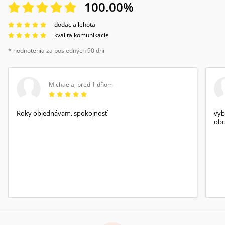
100.00
%
dodacia lehota
kvalita komunikácie
* hodnotenia za posledných 90 dní
Michaela
,
pred 1 dňom
Roky objednávam, spokojnosť
vyb
obc