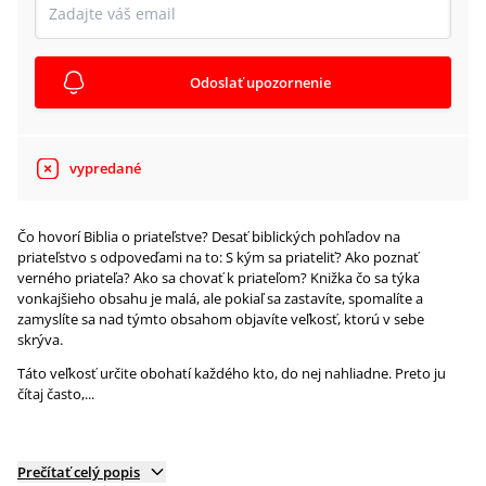
Odoslať upozornenie
vypredané
Čo hovorí Biblia o priateľstve? Desať biblických pohľadov na
priateľstvo s odpoveďami na to: S kým sa priateliť? Ako poznať
verného priateľa? Ako sa chovať k priateľom? Knižka čo sa týka
vonkajšieho obsahu je malá, ale pokiaľ sa zastavíte, spomalíte a
zamyslíte sa nad týmto obsahom objavíte veľkosť, ktorú v sebe
skrýva.
Táto veľkosť určite obohatí každého kto, do nej nahliadne. Preto ju
čítaj často,...
Prečítať celý popis