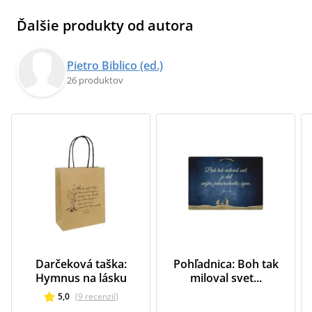
Ďalšie produkty od autora
Pietro Biblico (ed.)
26 produktov
Darčeková taška:
Pohľadnica: Boh tak
Hymnus na lásku
miloval svet...
5,0
(
9
recenzií
)