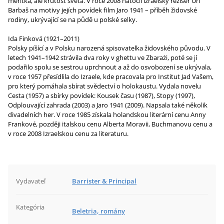
měřítka, ale krutost světa. V roce 2008 natočil izraelský režisér Uri
Barbaš na motivy jejích povídek film Jaro 1941 – příběh židovské
rodiny, ukrývající se na půdě u polské selky.
Ida Finková (1921–2011)
Polsky píšící a v Polsku narozená spisovatelka židovského původu. V
letech 1941–1942 strávila dva roky v ghettu ve Zbarażi, poté se jí
podařilo spolu se sestrou uprchnout a až do osvobození se ukrývala,
v roce 1957 přesídlila do Izraele, kde pracovala pro Institut Jad Vašem,
pro který pomáhala sbírat svědectví o holokaustu. Vydala novelu
Cesta (1957) a sbírky povídek: Kousek času (1987), Stopy (1997),
Odplouvající zahrada (2003) a Jaro 1941 (2009). Napsala také několik
divadelních her. V roce 1985 získala holandskou literární cenu Anny
Frankové, později italskou cenu Alberta Moravii, Buchmanovu cenu a
v roce 2008 Izraelskou cenu za literaturu.
Vydavateľ
Barrister & Principal
Kategória
Beletria, romány