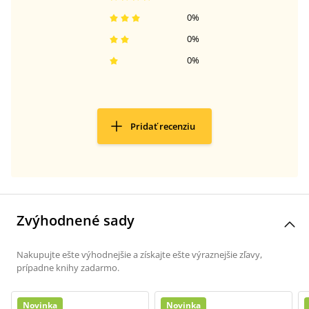
0
%
0
%
0
%
Pridať recenziu
Zvýhodnené sady
Nakupujte ešte výhodnejšie a získajte ešte výraznejšie zľavy,
prípadne knihy zadarmo.
Novinka
Novinka