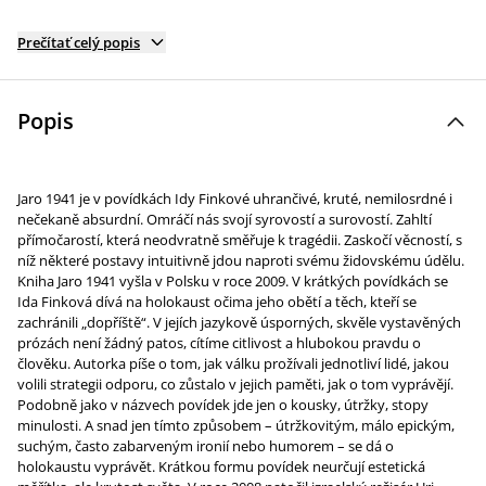
Prečítať celý popis
Popis
Jaro 1941 je v povídkách Idy Finkové uhrančivé, kruté, nemilosrdné i
nečekaně absurdní. Omráčí nás svojí syrovostí a surovostí. Zahltí
přímočarostí, která neodvratně směřuje k tragédii. Zaskočí věcností, s
níž některé postavy intuitivně jdou naproti svému židovskému údělu.
Kniha Jaro 1941 vyšla v Polsku v roce 2009. V krátkých povídkách se
Ida Finková dívá na holokaust očima jeho obětí a těch, kteří se
zachránili „dopříště“. V jejích jazykově úsporných, skvěle vystavěných
prózách není žádný patos, cítíme citlivost a hlubokou pravdu o
člověku. Autorka píše o tom, jak válku prožívali jednotliví lidé, jakou
volili strategii odporu, co zůstalo v jejich paměti, jak o tom vyprávějí.
Podobně jako v názvech povídek jde jen o kousky, útržky, stopy
minulosti. A snad jen tímto způsobem – útržkovitým, málo epickým,
suchým, často zabarveným ironií nebo humorem – se dá o
holokaustu vyprávět. Krátkou formu povídek neurčují estetická