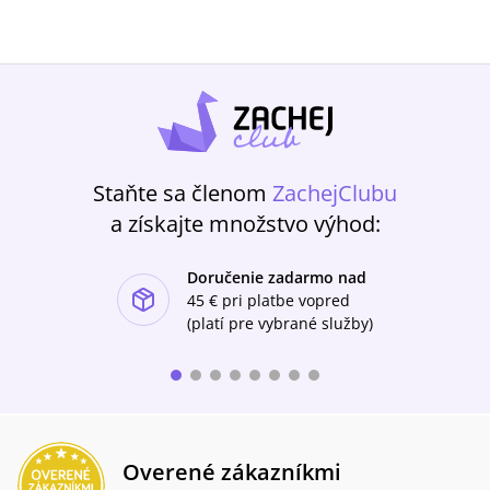
Staňte sa členom
ZachejClubu
a získajte množstvo výhod:
Doručenie zadarmo nad
ishlist-u
45 €
pri platbe vopred
(platí pre vybrané služby)
Overené zákazníkmi