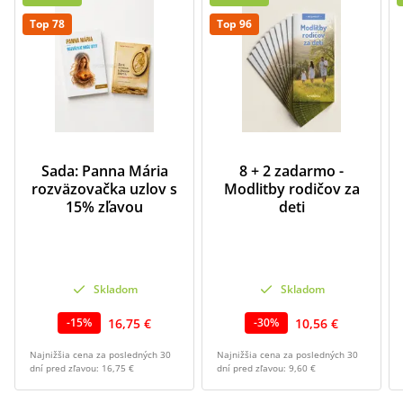
Top 78
Top 96
Sada: Panna Mária
8 + 2 zadarmo -
rozväzovačka uzlov s
Modlitby rodičov za
15% zľavou
deti
Skladom
Skladom
16,75 €
10,56 €
-
15
%
-
30
%
Najnižšia cena za posledných 30
Najnižšia cena za posledných 30
dní pred zľavou:
16,75 €
dní pred zľavou:
9,60 €