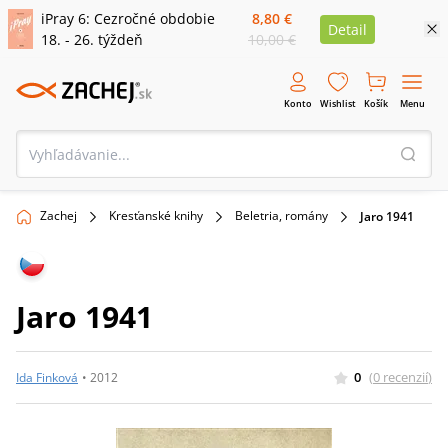
iPray 6: Cezročné obdobie
8,80 €
Detail
18. - 26. týždeň
10,00 €
Konto
Wishlist
Košík
Menu
Zachej
Kresťanské knihy
Beletria, romány
Jaro 1941
Jaro 1941
0
(
0
recenzií
)
Ida Finková
•
2012