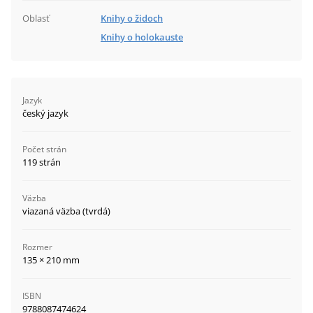
Oblasť
Knihy o židoch
Knihy o holokauste
Jazyk
český jazyk
Počet strán
119 strán
Väzba
viazaná väzba (tvrdá)
Rozmer
135 × 210 mm
ISBN
9788087474624