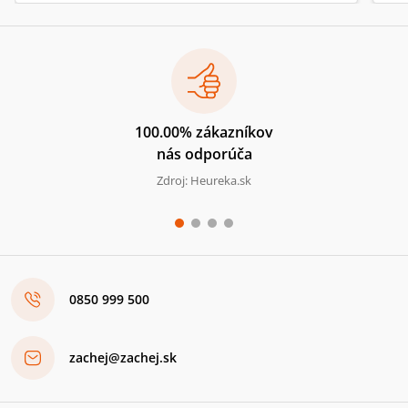
100.00% zákazníkov
nás odporúča
Zdroj: Heureka.sk
0850 999 500
zachej@zachej.sk