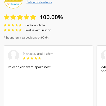
Ďalšie hodnotenia
100.00
%
dodacia lehota
kvalita komunikácie
* hodnotenia za posledných 90 dní
Michaela
,
pred 1 dňom
Roky objednávam, spokojnosť
vyb
obc