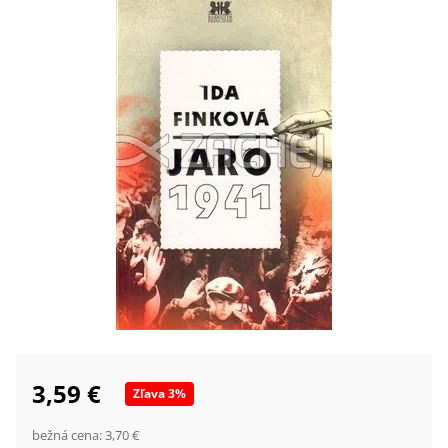
3,59 €
Zľava
3
%
bežná cena:
3,70 €