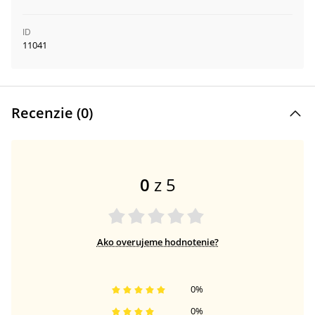
ID
11041
Recenzie (
0
)
0
z 5
Ako overujeme hodnotenie?
0
%
0
%