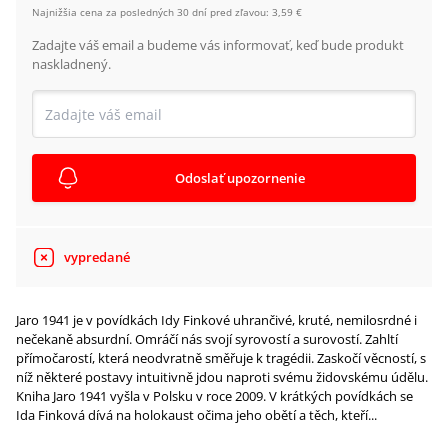
Najnižšia cena za posledných 30 dní pred zľavou:
3,59 €
Zadajte váš email a budeme vás informovať, keď bude produkt
naskladnený.
Odoslať upozornenie
vypredané
Jaro 1941 je v povídkách Idy Finkové uhrančivé, kruté, nemilosrdné i
nečekaně absurdní. Omráčí nás svojí syrovostí a surovostí. Zahltí
přímočarostí, která neodvratně směřuje k tragédii. Zaskočí věcností, s
níž některé postavy intuitivně jdou naproti svému židovskému údělu.
Kniha Jaro 1941 vyšla v Polsku v roce 2009. V krátkých povídkách se
Ida Finková dívá na holokaust očima jeho obětí a těch, kteří...