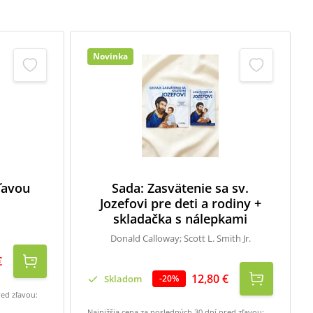
Novinka
zľavou
Sada: Zasvätenie sa sv.
Jozefovi pre deti a rodiny +
skladačka s nálepkami
Donald Calloway; Scott L. Smith Jr.
€
12,80 €
Skladom
-
20
%
red zľavou:
Najnižšia cena za posledných 30 dní pred zľavou: