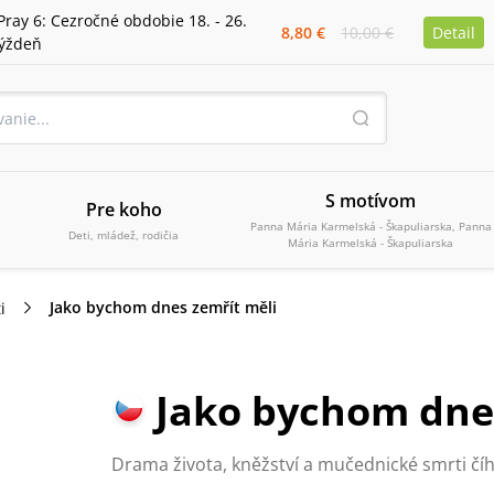
Pray 6: Cezročné obdobie 18. - 26.
8,80 €
10,00 €
Detail
týždeň
S motívom
Pre koho
Panna Mária Karmelská - Škapuliarska, Panna
Deti, mládež, rodičia
Mária Karmelská - Škapuliarska
Jako bychom dnes zemřít měli
i
Jako bychom dne
Drama života, kněžství a mučednické smrti číh