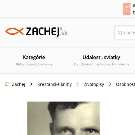
i
Kategórie
Udalosti, sviatky
Biblie, romány, životopisy
Krst, Sviatosť manželstva, Narodeniny
Zachej
Kresťanské knihy
Životopisy
Osobnost