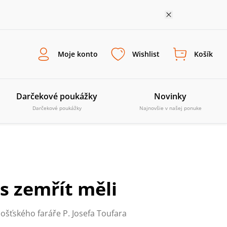
Moje konto
Wishlist
Košík
Darčekové poukážky
Novinky
Darčekové poukážky
Najnovšie v našej ponuke
s zemřít měli
ošťského faráře P. Josefa Toufara