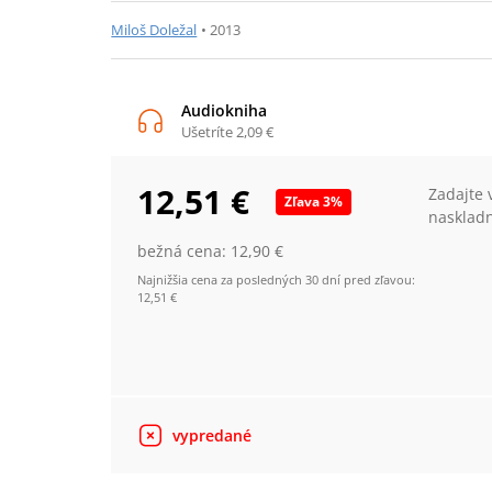
Miloš Doležal
•
2013
Audiokniha
Ušetríte
2,09 €
12,51 €
Zadajte 
Zľava
3
%
nasklad
bežná cena:
12,90 €
Najnižšia cena za posledných 30 dní pred zľavou:
12,51 €
vypredané