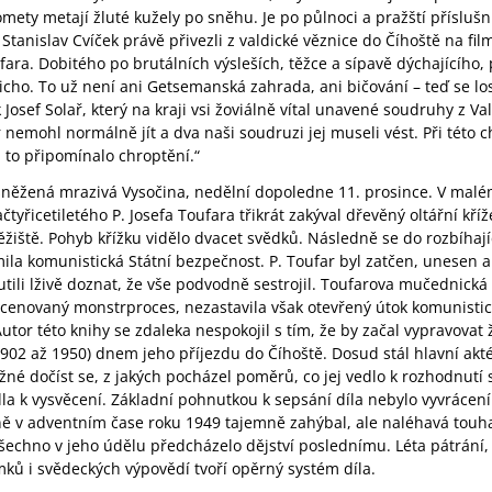
omety metají žluté kužely po sněhu. Je po půlnoci a pražští příslušn
Stanislav Cvíček právě přivezli z valdické věznice do Číhoště na fi
fara. Dobitého po brutálních výsleších, těžce a sípavě dýchajícího
řicho. To už není ani Getsemanská zahrada, ani bičování – teď se los
 Josef Solař, který na kraji vsi žoviálně vítal unavené soudruhy z Va
r nemohl normálně jít a dva naši soudruzi jej museli vést. Při této 
 to připomínalo chroptění.“
něžená mrazivá Vysočina, nedělní dopoledne 11. prosince. V malém
tyřicetiletého P. Josefa Toufara třikrát zakýval dřevěný oltářní kří
žiště. Pohyb křížku vidělo dvacet svědků. Následně se do rozbíhají
ila komunistická Státní bezpečnost. P. Toufar byl zatčen, unesen 
nutili lživě doznat, že vše podvodně sestrojil. Toufarova mučednická
cenovaný monstrproces, nezastavila však otevřený útok komunistic
 Autor této knihy se zdaleka nespokojil s tím, že by začal vypravovat
1902 až 1950) dnem jeho příjezdu do Číhoště. Dosud stál hlavní akt
né dočíst se, z jakých pocházel poměrů, co jej vedlo k rozhodnutí 
la k vysvěcení. Základní pohnutkou k sepsání díla nebylo vyvrácení 
ně v adventním čase roku 1949 tajemně zahýbal, ale naléhavá touha
všechno v jeho údělu předcházelo dějství poslednímu. Léta pátrán
ů i svědeckých výpovědí tvoří opěrný systém díla.