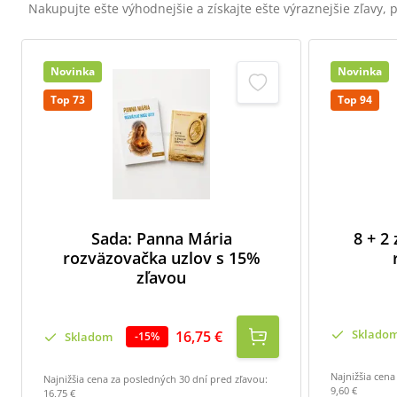
Nakupujte ešte výhodnejšie a získajte ešte výraznejšie zľavy,
Novinka
Novinka
Top 73
Top 94
Sada: Panna Mária
8 + 2
rozväzovačka uzlov s 15%
zľavou
Sklado
16,75 €
Skladom
-
15
%
Najnižšia cena
Najnižšia cena za posledných 30 dní pred zľavou:
9,60 €
16,75 €