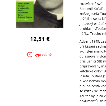
rozsvícené světl
Bohumil Košař a 
kněze Josefa Tou
držícího se za b
Jihlavský estébák
prohlásí: „Toufa
nářky. Trochu mi
12,51 €
Advent 1949, zas
při kázání sedmač
vychýlen mimo tě
vypredané
objasňování vlom
příslušníci StB 
připravovaný ins
katolické církvi.
Josefa Toufara (
nikde nebylo mož
dlouhá cesta ved
se křížek skuteč
Toufar byl a co 
dokumentů, snímk