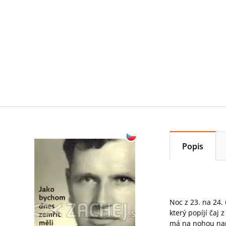
Popis
Noc z 23. na 24.
který popíjí čaj
má na nohou narv