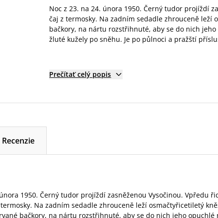
Noc z 23. na 24. února 1950. Černý tudor projíždí z
čaj z termosky. Na zadním sedadle zhrouceně leží o
bačkory, na nártu rozstřihnuté, aby se do nich jeh
žluté kužely po sněhu. Je po půlnoci a pražští přísluš
Prečítať celý popis
Recenzie
 února 1950. Černý tudor projíždí zasněženou Vysočinou. Vpředu ři
 z termosky. Na zadním sedadle zhrouceně leží osmačtyřicetiletý kněz
ané bačkory, na nártu rozstřihnuté, aby se do nich jeho opuchlé 