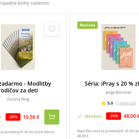
 prípadne knihy zadarmo.
Novinka
 zadarmo - Modlitby
Séria: iPray s 20 % 
rodičov za deti
Jorge Boronat
Zuzana Ring
5,0
(
1
recenzia
)
48,00 
Skladom
-
20
%
10,56 €
m
-
30
%
Najnižšia cena za posledných 30 dní p
 za posledných 30 dní pred zľavou:
48,00 €