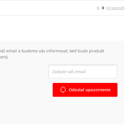
0
(
0
recenzií
)
váš email a budeme vás informovať, keď bude produkt
nený.
Odoslať upozornenie