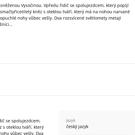
asněženou Vysočinou. Vpředu řidič se spolujezdcem, který popíjí
smačtyřicetiletý kněz s oteklou tváří, který má na nohou narvané
o opuchlé nohy vůbec vešly. Dva rozsvícené světlomety metají
níci...
Jazyk
dič se spolujezdcem,
český jazyk
 s oteklou tváří, který
nohy vůbec vešly. Dva