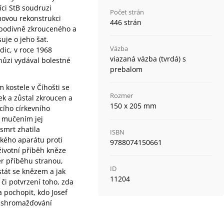
íci StB soudruzi
Počet strán
lmovou rekonstrukci
446 strán
, podivně zkrouceného a
uje o jeho šat.
Väzba
ldic, v roce 1968
viazaná väzba (tvrdá) s
chůzi vydával bolestné
prebalom
 kostele v Číhošti se
Rozmer
žek a zůstal zkroucen a
150 x 205 mm
cího církevního
a mučením jej
 smrt zhatila
ISBN
kého aparátu proti
9788074150661
 životní příběh kněze
ér příběhu stranou,
ID
stát se knězem a jak
11204
či potvrzení toho, zda
 pochopit, kdo Josef
í, shromažďování