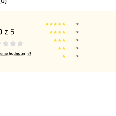
(
0
)
0
%
0
z 5
0
%
0
%
0
%
jeme hodnotenie?
0
%