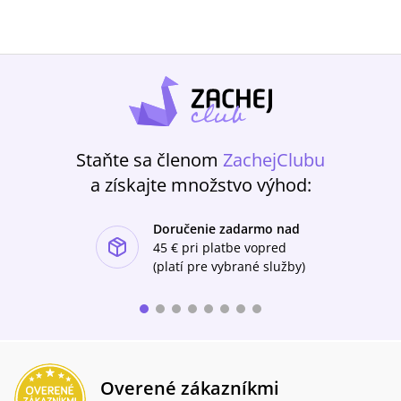
Staňte sa členom
ZachejClubu
a získajte množstvo výhod:
Doručenie zadarmo nad
ishlist-u
45 €
pri platbe vopred
(platí pre vybrané služby)
Overené zákazníkmi