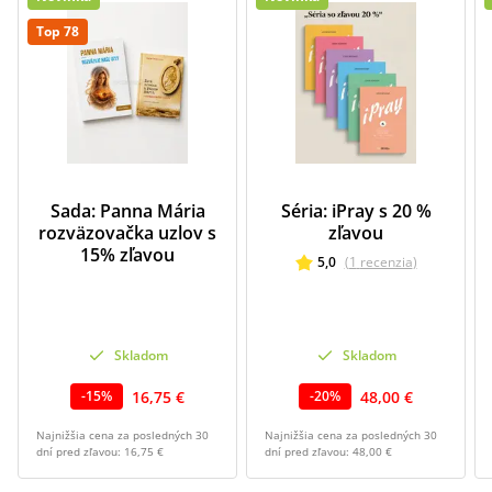
Top 78
Sada: Panna Mária
Séria: iPray s 20 %
rozväzovačka uzlov s
zľavou
15% zľavou
5,0
(
1
recenzia
)
Skladom
Skladom
16,75 €
48,00 €
-
15
%
-
20
%
Najnižšia cena za posledných 30
Najnižšia cena za posledných 30
dní pred zľavou:
16,75 €
dní pred zľavou:
48,00 €