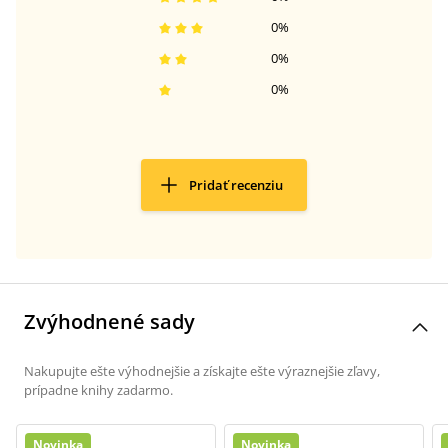
0
%
0
%
0
%
Pridať recenziu
Zvýhodnené sady
Nakupujte ešte výhodnejšie a získajte ešte výraznejšie zľavy,
prípadne knihy zadarmo.
Novinka
Novinka