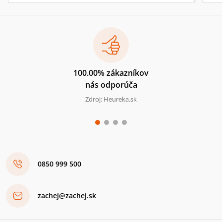
100.00% zákazníkov
nás odporúča
Zdroj: Heureka.sk
0850 999 500
zachej@zachej.sk