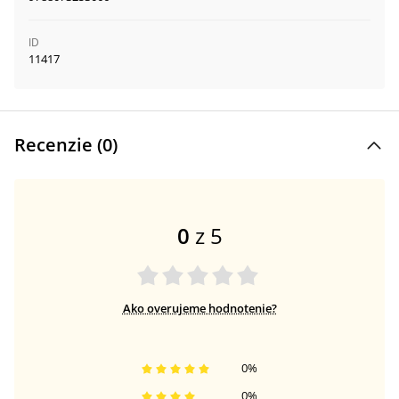
ID
11417
Recenzie (
0
)
0
z 5
Ako overujeme hodnotenie?
0
%
0
%