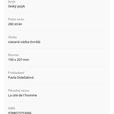
Jazyk
český jazyk
Počet strán
260 strán
Väzba
viazaná väzba (tvrdá)
Rozmer
150 x 207 mm
Prekladateľ
Pavla Doležalová
Pôvodný názov
La cité de l´homme
ISBN
9788073253066