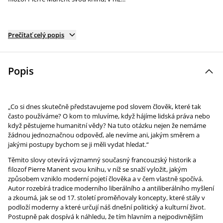
Prečítať celý popis
Popis
„Co si dnes skutečně představujeme pod slovem člověk, které tak
často používáme? O kom to mluvíme, když hájíme lidská práva nebo
když pěstujeme humanitní vědy? Na tuto otázku nejen že nemáme
žádnou jednoznačnou odpověď, ale nevíme ani, jakým směrem a
jakými postupy bychom se ji měli vydat hledat.“
Těmito slovy otevírá významný současný francouzský historik a
filozof Pierre Manent svou knihu, v níž se snaží vyložit, jakým
způsobem vzniklo moderní pojetí člověka a v čem vlastně spočívá.
Autor rozebírá tradice moderního liberálního a antiliberálního myšlení
a zkoumá, jak se od 17. století proměňovaly koncepty, které stály v
podloží moderny a které určují náš dnešní politický a kulturní život.
Postupně pak dospívá k náhledu, že tím hlavním a nejpodivnějším