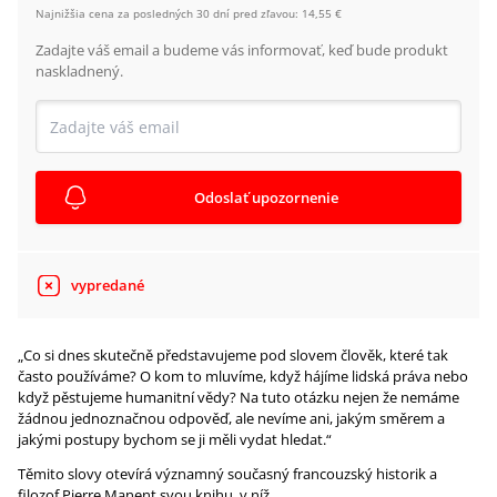
Najnižšia cena za posledných 30 dní pred zľavou:
14,55 €
Zadajte váš email a budeme vás informovať, keď bude produkt
naskladnený.
Odoslať upozornenie
vypredané
„Co si dnes skutečně představujeme pod slovem člověk, které tak
často používáme? O kom to mluvíme, když hájíme lidská práva nebo
když pěstujeme humanitní vědy? Na tuto otázku nejen že nemáme
žádnou jednoznačnou odpověď, ale nevíme ani, jakým směrem a
jakými postupy bychom se ji měli vydat hledat.“
Těmito slovy otevírá významný současný francouzský historik a
filozof Pierre Manent svou knihu, v níž...