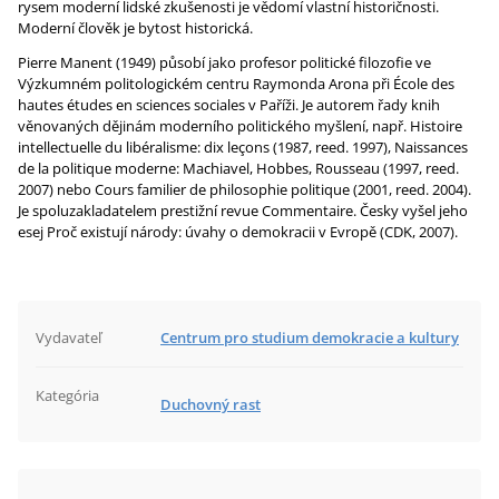
rysem moderní lidské zkušenosti je vědomí vlastní historičnosti.
Moderní člověk je bytost historická.
Pierre Manent (1949) působí jako profesor politické filozofie ve
Výzkumném politologickém centru Raymonda Arona při École des
hautes études en sciences sociales v Paříži. Je autorem řady knih
věnovaných dějinám moderního politického myšlení, např. Histoire
intellectuelle du libéralisme: dix leçons (1987, reed. 1997), Naissances
de la politique moderne: Machiavel, Hobbes, Rousseau (1997, reed.
2007) nebo Cours familier de philosophie politique (2001, reed. 2004).
Je spoluzakladatelem prestižní revue Commentaire. Česky vyšel jeho
esej Proč existují národy: úvahy o demokracii v Evropě (CDK, 2007).
Vydavateľ
Centrum pro studium demokracie a kultury
Kategória
Duchovný rast