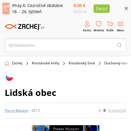
iPray 6: Cezročné obdobie
8,00 €
Detail
18. - 26. týždeň
10,00 €
Konto
Wishlist
Košík
Menu
Zachej
Kresťanské knihy
Kresťanský život
Duchovný rast
Lidská obec
0
(
0
recenzií
)
Pierre Manent
•
2013