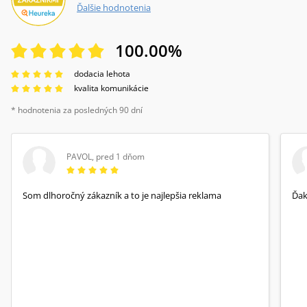
Ďalšie hodnotenia
100.00
%
dodacia lehota
kvalita komunikácie
* hodnotenia za posledných 90 dní
PAVOL
,
pred 1 dňom
Som dlhoročný zákazník a to je najlepšia reklama
Ďa