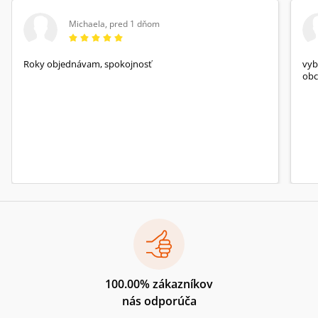
Michaela
,
pred 1 dňom
Roky objednávam, spokojnosť
vyb
obc
100.00% zákazníkov
nás odporúča