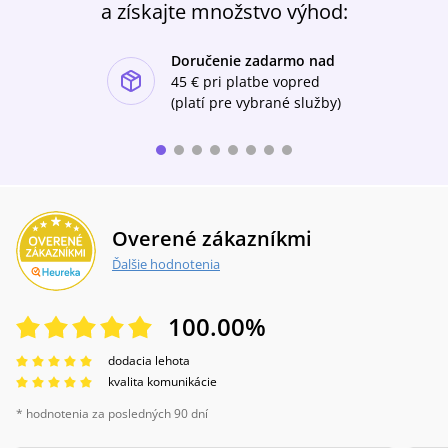
a získajte množstvo výhod:
Doručenie zadarmo nad
ishlist-u
45 €
pri platbe vopred
(platí pre vybrané služby)
Overené zákazníkmi
Ďalšie hodnotenia
100.00
%
dodacia lehota
kvalita komunikácie
* hodnotenia za posledných 90 dní