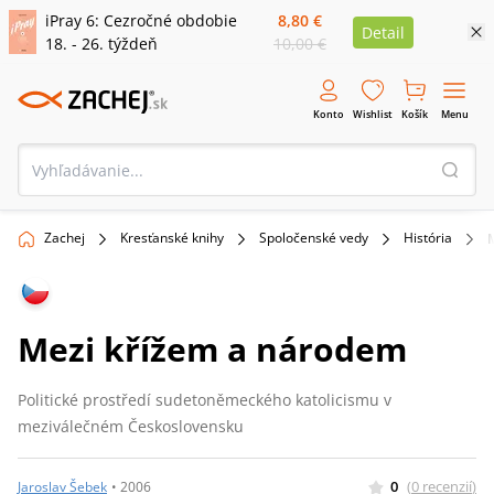
iPray 6: Cezročné obdobie
8,80 €
Detail
18. - 26. týždeň
10,00 €
Konto
Wishlist
Košík
Menu
Zachej
Kresťanské knihy
Spoločenské vedy
História
Mezi křížem a národem
Politické prostředí sudetoněmeckého katolicismu v
meziválečném Československu
0
(
0
recenzií
)
Jaroslav Šebek
•
2006