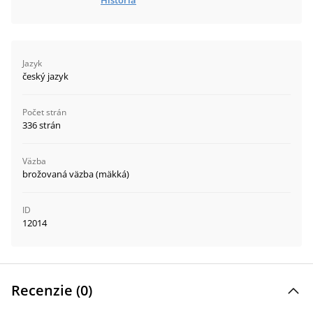
História
Jazyk
český jazyk
Počet strán
336 strán
Väzba
brožovaná väzba (mäkká)
ID
12014
Recenzie (
0
)