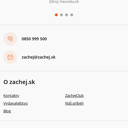
Zdroj: Heureka.sk
0850 999 500
zachej@zachej.sk
O zachej.sk
Kontakty
ZachejClub
Vydavateľstvo
Náš príbeh
Blog