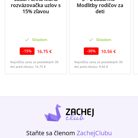
rozväzovačka uzlov s
Modlitby rodičov za
15% zľavou
deti
Skladom
Skladom
16,75 €
10,56 €
-
15
%
-
30
%
Najnižšia cena za posledných 30
Najnižšia cena za posledných 30
dní pred zľavou:
16,75 €
dní pred zľavou:
9,60 €
Staňte sa členom
ZachejClubu