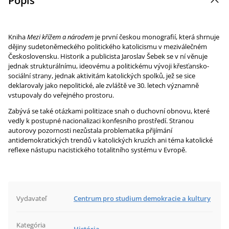
Popis
Kniha
Mezi křížem a národem
je první českou monografií, která shrnuje
dějiny sudetoněmeckého politického katolicismu v meziválečném
Československu. Historik a publicista Jaroslav Šebek se v ní věnuje
jednak strukturálnímu, ideovému a politickému vývoji křesťansko-
sociální strany, jednak aktivitám katolických spolků, jež se sice
deklarovaly jako nepolitické, ale zvláště ve 30. letech významně
vstupovaly do veřejného prostoru.
Zabývá se také otázkami politizace snah o duchovní obnovu, které
vedly k postupné nacionalizaci konfesního prostředí. Stranou
autorovy pozornosti nezůstala problematika přijímání
antidemokratických trendů v katolických kruzích ani téma katolické
reflexe nástupu nacistického totalitního systému v Evropě.
Vydavateľ
Centrum pro studium demokracie a kultury
Kategória