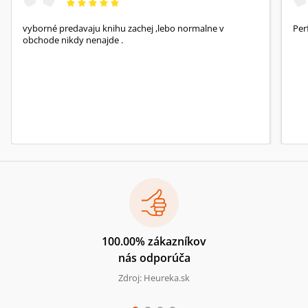
vyborné predavaju knihu zachej ,lebo normalne v
Per
obchode nikdy nenajde .
100.00% zákazníkov
nás odporúča
Zdroj: Heureka.sk