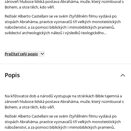
zároveň hluboce lidská postava Abraháma, muže, který rozmlouval s
Bohem, a otce těch, kdo věří.
Režisér Alberto Castellani se ve svém čtyřdílném filmu vydává po
stopách Abraháma, praotce vyznavačů tří velkých monoteistických
náboženství, a za pomoci biblických i mimobiblických pramenů,
svědectví archeologických nálezů i výsledků teologického...
Prečítať celý popis
Popis
Na křižovatce dob a národů vystupuje na stránkách Bible tajemná a
zároveň hluboce lidská postava Abraháma, muže, který rozmlouval s
Bohem, a otce těch, kdo věří.
Režisér Alberto Castellani se ve svém čtyřdílném filmu vydává po
stopách Abraháma, praotce vyznavačů tří velkých monoteistických
náboženství, a za pomoci biblických i mimobiblických pramenů,