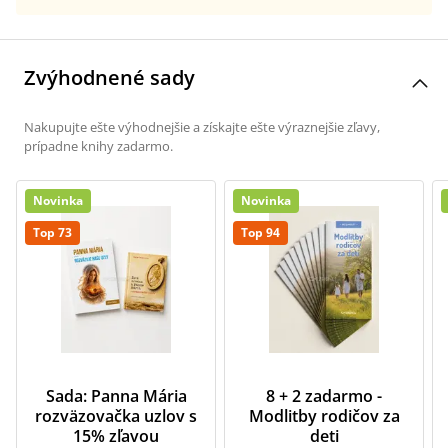
Zvýhodnené sady
Nakupujte ešte výhodnejšie a získajte ešte výraznejšie zľavy,
prípadne knihy zadarmo.
Novinka
Novinka
Top 73
Top 94
Sada: Panna Mária
8 + 2 zadarmo -
rozväzovačka uzlov s
Modlitby rodičov za
15% zľavou
deti