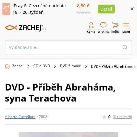
iPray 6: Cezročné obdobie
8,80 €
Detail
18. - 26. týždeň
10,00 €
Konto
Wishlist
Košík
Menu
Zachej
CD a DVD
DVD filmové
DVD - Příběh Abraháma, s
DVD - Příběh Abraháma,
syna Terachova
0
(
0
recenzií
)
Alberto Castellani
•
2008