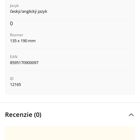
Jazyk
český/anglický jazyk
0
Rozmer
135 x 190 mm
EAN
8595170900097
ID
12165
Recenzie (
0
)