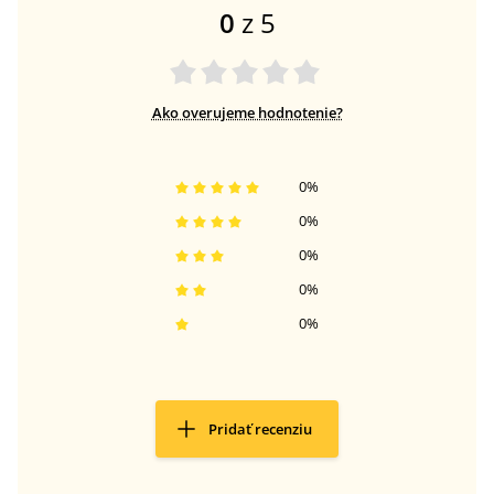
0
z 5
Ako overujeme hodnotenie?
0
%
0
%
0
%
0
%
0
%
Pridať recenziu