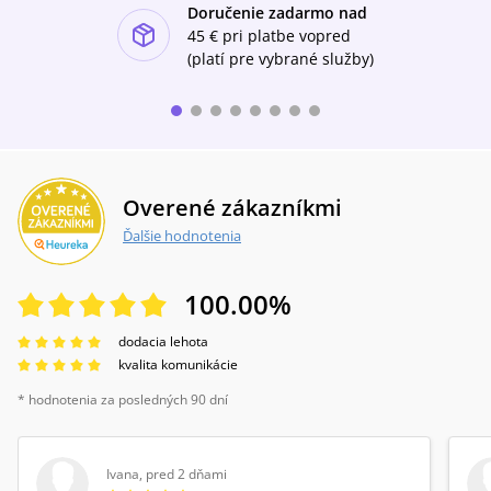
Doručenie zadarmo nad
ishlist-u
45 €
pri platbe vopred
(platí pre vybrané služby)
Overené zákazníkmi
Ďalšie hodnotenia
100.00
%
dodacia lehota
kvalita komunikácie
* hodnotenia za posledných 90 dní
Ivana
,
pred 2 dňami