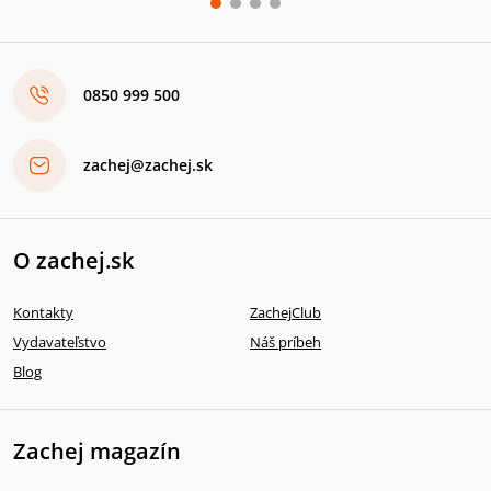
0850 999 500
zachej@zachej.sk
O zachej.sk
Kontakty
ZachejClub
Vydavateľstvo
Náš príbeh
Blog
Zachej magazín