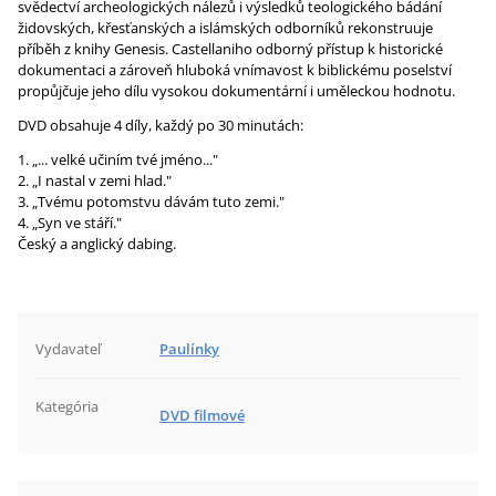
svědectví archeologických nálezů i výsledků teologického bádání
židovských, křesťanských a islámských odborníků rekonstruuje
příběh z knihy Genesis. Castellaniho odborný přístup k historické
dokumentaci a zároveň hluboká vnímavost k biblickému poselství
propůjčuje jeho dílu vysokou dokumentární i uměleckou hodnotu.
DVD obsahuje 4 díly, každý po 30 minutách:
„... velké učiním tvé jméno..."
„I nastal v zemi hlad."
„Tvému potomstvu dávám tuto zemi."
„Syn ve stáří."
Český a anglický dabing.
Vydavateľ
Paulínky
Kategória
DVD filmové