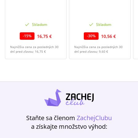
Skladom
Skladom
16,75 €
10,56 €
-
15
%
-
30
%
Najnižšia cena za posledných 30
Najnižšia cena za posledných 30
dní pred zľavou:
16,75 €
dní pred zľavou:
9,60 €
Staňte sa členom
ZachejClubu
a získajte množstvo výhod: