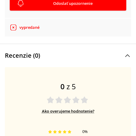
Odoslať upozornenie
vypredané
Recenzie (
0
)
0
z 5
Ako overujeme hodnotenie?
0
%