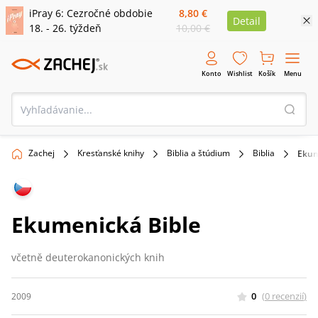
iPray 6: Cezročné obdobie
8,80 €
Detail
18. - 26. týždeň
10,00 €
Konto
Wishlist
Košík
Menu
Zachej
Kresťanské knihy
Biblia a štúdium
Biblia
Ekum
Ekumenická Bible
včetně deuterokanonických knih
0
(
0
recenzií
)
2009