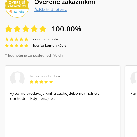
Overené zákazníkmi
Ďalšie hodnotenia
100.00
%
dodacia lehota
kvalita komunikácie
* hodnotenia za posledných 90 dní
Ivana
,
pred 2 dňami
vyborné predavaju knihu zachej ,lebo normalne v
Per
obchode nikdy nenajde .