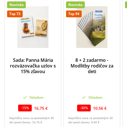
Novinka
Novinka
Top 73
Top 94
Sada: Panna Mária
8 + 2 zadarmo -
rozväzovačka uzlov s
Modlitby rodičov za
15% zľavou
deti
Skladom
Skladom
16,75 €
10,56 €
-
15
%
-
30
%
Najnižšia cena za posledných 30
Najnižšia cena za posledných 30
dní pred zľavou:
16,75 €
dní pred zľavou:
9,60 €