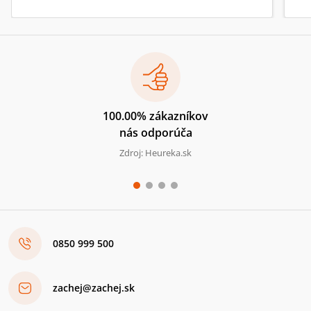
100.00% zákazníkov
nás odporúča
Zdroj: Heureka.sk
0850 999 500
zachej@zachej.sk