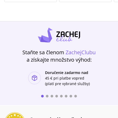
Staňte sa členom
ZachejClubu
a získajte množstvo výhod:
Doručenie zadarmo nad
ishlist-u
45 €
pri platbe vopred
(platí pre vybrané služby)