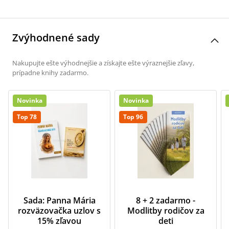
Zvýhodnené sady
Nakupujte ešte výhodnejšie a získajte ešte výraznejšie zľavy,
prípadne knihy zadarmo.
Novinka
Novinka
Top 78
Top 96
Sada: Panna Mária
8 + 2 zadarmo -
rozväzovačka uzlov s
Modlitby rodičov za
15% zľavou
deti