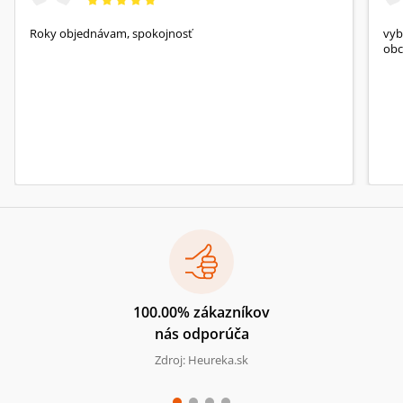
Roky objednávam, spokojnosť
vyb
obc
100.00% zákazníkov
nás odporúča
Zdroj: Heureka.sk