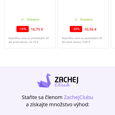
Skladom
Skladom
16,75 €
10,56 €
-
15
%
-
30
%
Najnižšia cena za posledných 30
Najnižšia cena za posledných 30
dní pred zľavou:
16,75 €
dní pred zľavou:
9,60 €
Staňte sa členom
ZachejClubu
a získajte množstvo výhod: