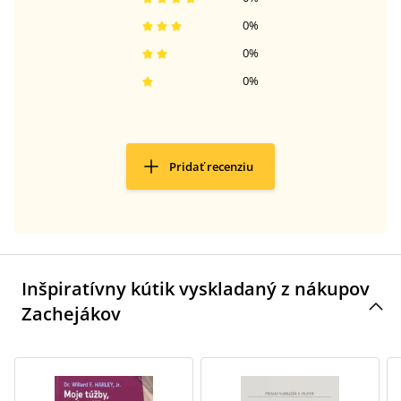
0
%
0
%
0
%
Pridať recenziu
Inšpiratívny kútik vyskladaný z nákupov
Zachejákov