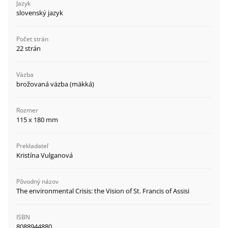
Jazyk
slovenský jazyk
Počet strán
22 strán
Väzba
brožovaná väzba (mäkká)
Rozmer
115 x 180 mm
Prekladateľ
Kristína Vulganová
Pôvodný názov
The environmental Crisis: the Vision of St. Francis of Assisi
ISBN
8088944880