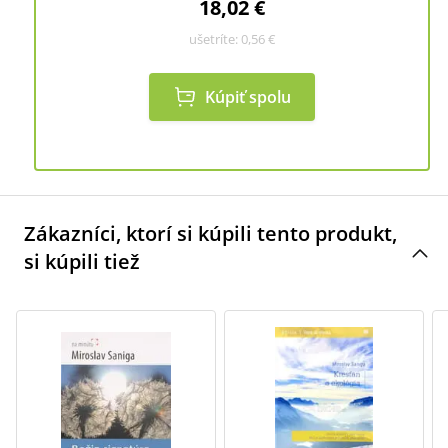
18,02 €
ušetríte:
0,56 €
Kúpiť spolu
Zákazníci, ktorí si kúpili tento produkt,
si kúpili tiež