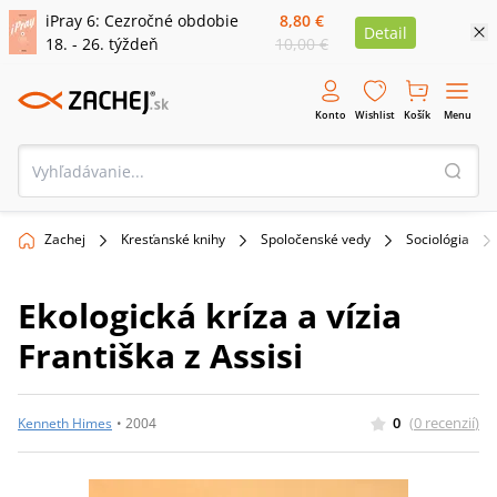
iPray 6: Cezročné obdobie
8,80 €
Detail
18. - 26. týždeň
10,00 €
Konto
Wishlist
Košík
Menu
Zachej
Kresťanské knihy
Spoločenské vedy
Sociológia
Ekologická kríza a vízia
Františka z Assisi
0
(
0
recenzií
)
Kenneth Himes
•
2004