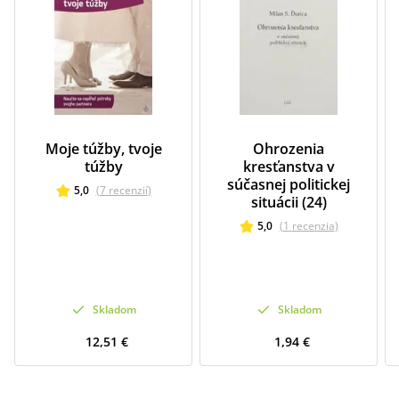
Moje túžby, tvoje
Ohrozenia
túžby
kresťanstva v
súčasnej politickej
5,0
(
7
recenzií
)
situácii (24)
5,0
(
1
recenzia
)
Skladom
Skladom
12,51 €
1,94 €