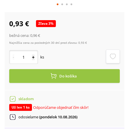
0,93 €
Zľava
3
%
bežná cena:
0,96 €
Najnižšia cena za posledných 30 dní pred zľavou:
0,93 €
-
+
ks
Do košíka
skladom
Odporúčame objednať čím skôr!
Už len 1 ks
odosielame
(pondelok 10.08.2026)