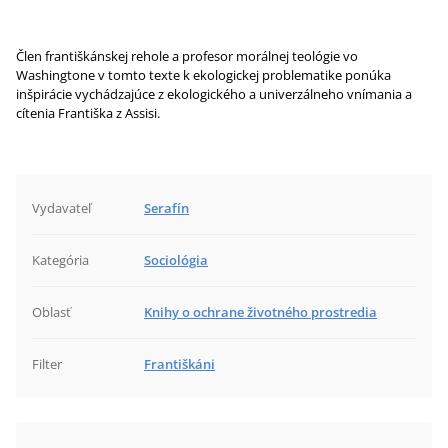
Člen františkánskej rehole a profesor morálnej teológie vo
Washingtone v tomto texte k ekologickej problematike ponúka
inšpirácie vychádzajúce z ekologického a univerzálneho vnímania a
cítenia Františka z Assisi.
Vydavateľ
Serafín
Kategória
Sociológia
Oblasť
Knihy o ochrane životného prostredia
Filter
Františkáni