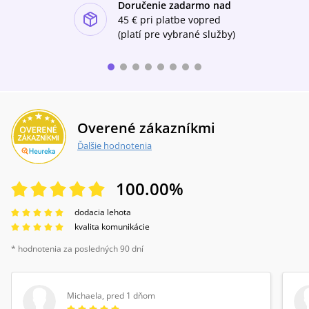
Doručenie zadarmo nad
ishlist-u
45 €
pri platbe vopred
(platí pre vybrané služby)
Overené zákazníkmi
Ďalšie hodnotenia
100.00
%
dodacia lehota
kvalita komunikácie
* hodnotenia za posledných 90 dní
Michaela
,
pred 1 dňom