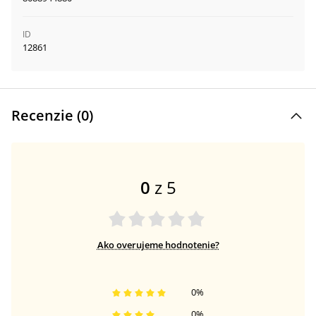
ID
12861
Recenzie (
0
)
0
z 5
Ako overujeme hodnotenie?
0
%
0
%