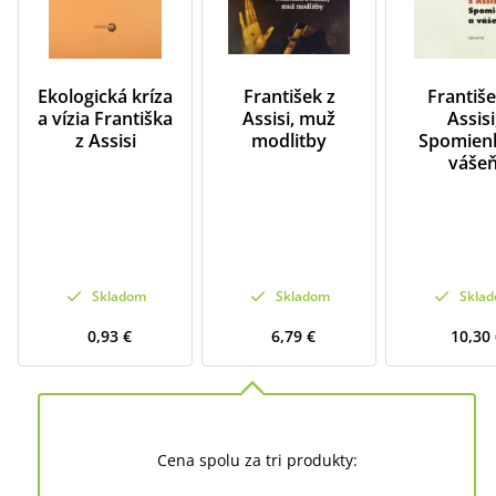
Ekologická kríza
František z
Františe
a vízia Františka
Assisi, muž
Assisi
z Assisi
modlitby
Spomien
váše
Skladom
Skladom
Skla
0,93 €
6,79 €
10,30
Cena spolu za tri produkty: