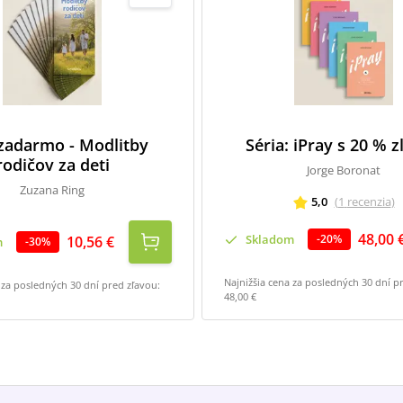
 zadarmo - Modlitby
Séria: iPray s 20 % 
rodičov za deti
Jorge Boronat
Zuzana Ring
5,0
(
1
recenzia
)
48,00 
Skladom
-
20
%
10,56 €
m
-
30
%
Najnižšia cena za posledných 30 dní p
 za posledných 30 dní pred zľavou:
48,00 €