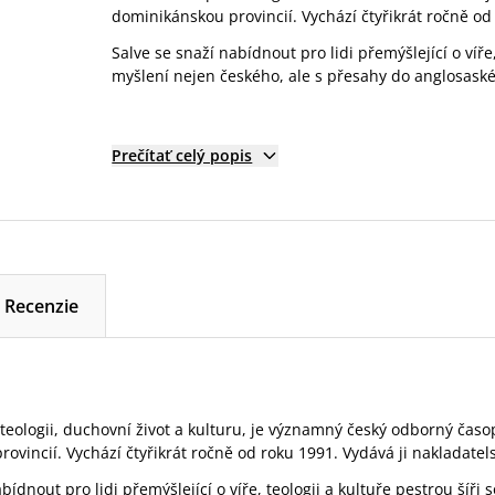
dominikánskou provincií. Vychází čtyřikrát ročně od 
Salve se snaží nabídnout pro lidi přemýšlející o víř
myšlení nejen českého, ale s přesahy do anglosask
Prečítať celý popis
Recenzie
 teologii, duchovní život a kulturu, je významný český odborný časo
ovincií. Vychází čtyřikrát ročně od roku 1991. Vydává ji nakladatels
bídnout pro lidi přemýšlející o víře, teologii a kultuře pestrou šíř