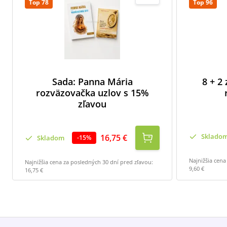
Top 78
Top 96
Sada: Panna Mária
8 + 2
rozväzovačka uzlov s 15%
zľavou
Sklado
16,75 €
Skladom
-
15
%
Najnižšia cena
Najnižšia cena za posledných 30 dní pred zľavou:
9,60 €
16,75 €