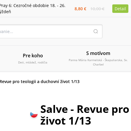
Pray 6: Cezročné obdobie 18. - 26.
8,80 €
10,00 €
Detail
týždeň
S motívom
Pre koho
Panna Mária Karmelská - Škapuliarska, Sv.
Deti, mládež, rodičia
Charbel
 Revue pro teologii a duchovní život 1/13
Salve - Revue pro
život 1/13