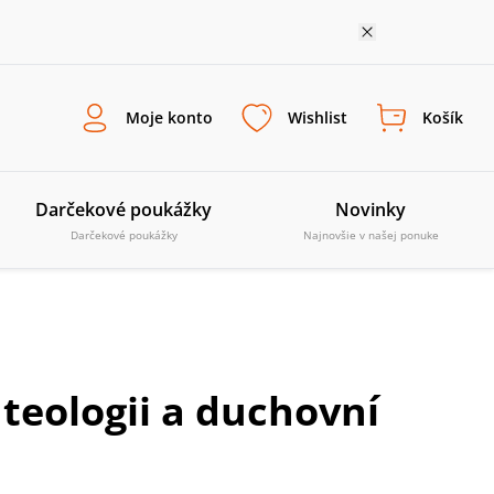
Moje konto
Wishlist
Košík
Darčekové poukážky
Novinky
Darčekové poukážky
Najnovšie v našej ponuke
 teologii a duchovní