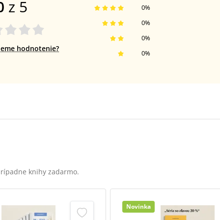
0
z 5
0
%
0
%
0
%
jeme hodnotenie?
0
%
 prípadne knihy zadarmo.
Novinka