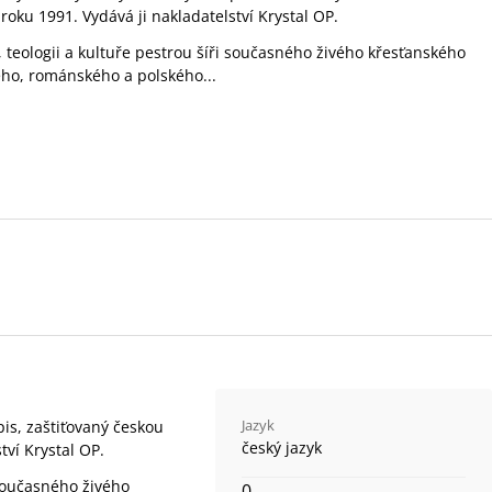
roku 1991. Vydává ji nakladatelství Krystal OP.
e, teologii a kultuře pestrou šíři současného živého křesťanského
ého, románského a polského...
Jazyk
pis, zaštiťovaný českou
český jazyk
tví Krystal OP.
i současného živého
0