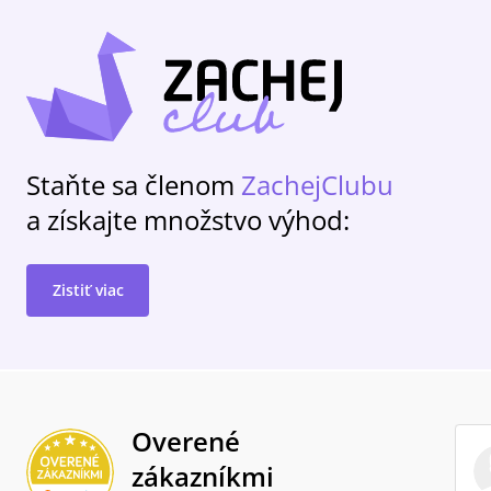
Staňte sa členom
ZachejClubu
a získajte množstvo výhod:
Zistiť viac
Overené
zákazníkmi