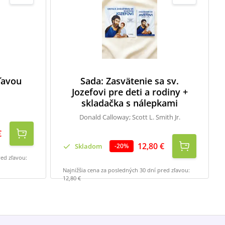
zľavou
Sada: Zasvätenie sa sv.
Jozefovi pre deti a rodiny +
skladačka s nálepkami
Donald Calloway; Scott L. Smith Jr.
€
12,80 €
Skladom
-
20
%
red zľavou:
Najnižšia cena za posledných 30 dní pred zľavou:
12,80 €