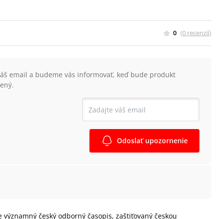
0
(
0
recenzií
)
váš email a budeme vás informovať, keď bude produkt
ený.
Odoslať upozornenie
, je významný český odborný časopis, zaštiťovaný českou