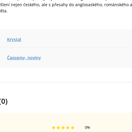
šlení nejen českého, ale s přesahy do anglosaského, románského 
ěta.
Krystal
Časopisy, noviny
(
0
)
0
%