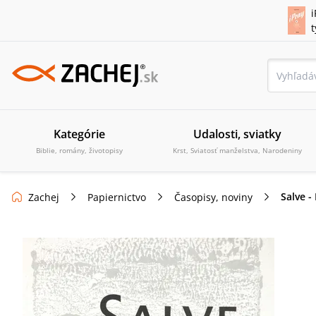
i
Kategórie
Udalosti, sviatky
Biblie, romány, životopisy
Krst, Sviatosť manželstva, Narodeniny
Salve -
Zachej
Papiernictvo
Časopisy, noviny