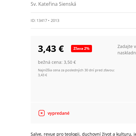
Sv. Kateřina Sienská
ID:
13417
•
2013
3,43 €
Zadajte 
Zľava
2
%
naskladn
bežná cena:
3,50 €
Najnižšia cena za posledných 30 dní pred zľavou:
3,43 €
vypredané
Salve, revue pro teologii, duchovní život a kulturu