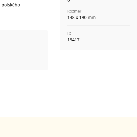
a polského
Rozmer
148 x 190 mm
ID
13417