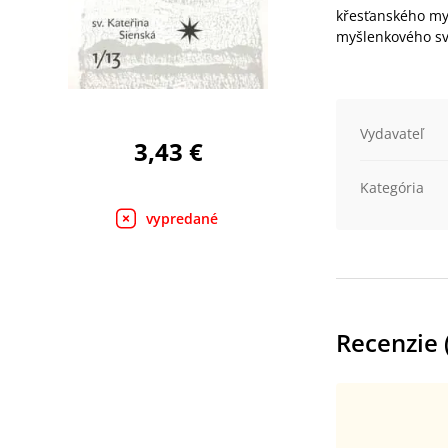
křesťanského my
myšlenkového sv
Vydavateľ
3,43 €
Kategória
vypredané
Recenzie 