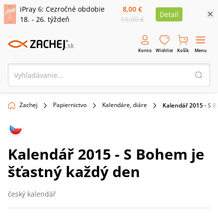
iPray 6: Cezročné obdobie
8,00 €
Detail
18. - 26. týždeň
10,00 €
Konto
Wishlist
Košík
Menu
Zachej
Papiernictvo
Kalendáre, diáre
Kalendář 2015 - S B
Kalendář 2015 - S Bohem je
šťastný každý den
český kalendář