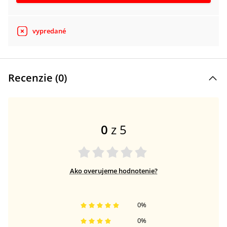
vypredané
Recenzie (
0
)
0
z 5
Ako overujeme hodnotenie?
0
%
0
%