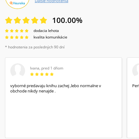
Ďalšie hodnotenia
100.00
%
dodacia lehota
kvalita komunikácie
* hodnotenia za posledných 90 dní
Ivana
,
pred 1 dňom
vyborné predavaju knihu zachej ,lebo normalne v
Per
obchode nikdy nenajde .