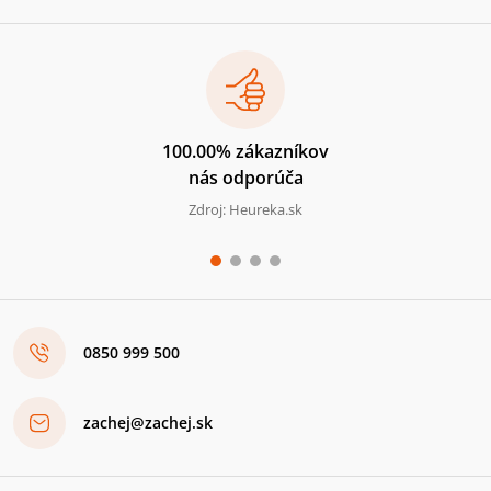
100.00% zákazníkov
nás odporúča
Zdroj: Heureka.sk
0850 999 500
zachej@zachej.sk