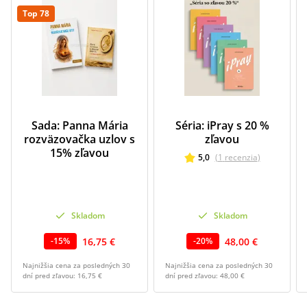
Top 78
Sada: Panna Mária
Séria: iPray s 20 %
rozväzovačka uzlov s
zľavou
15% zľavou
5,0
(
1
recenzia
)
Skladom
Skladom
16,75 €
48,00 €
-
15
%
-
20
%
Najnižšia cena za posledných 30
Najnižšia cena za posledných 30
dní pred zľavou:
16,75 €
dní pred zľavou:
48,00 €