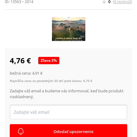
0
(
0
recenzií
)
ID:
13563
•
2014
4,76 €
Zľava
3
%
bežná cena:
4,91 €
Najnižšia cena za posledných 30 dní pred zľavou:
4,76 €
Zadajte váš email a budeme vás informovať, keď bude produkt
naskladnený.
Odoslať upozornenie