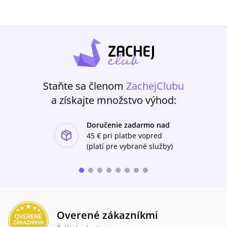
Staňte sa členom
ZachejClubu
a získajte množstvo výhod:
Doručenie zadarmo nad
ishlist-u
45 €
pri platbe vopred
(platí pre vybrané služby)
Overené zákazníkmi