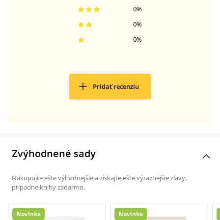
0
%
0
%
0
%
Pridať recenziu
Zvýhodnené sady
Nakupujte ešte výhodnejšie a získajte ešte výraznejšie zľavy,
prípadne knihy zadarmo.
Novinka
Novinka