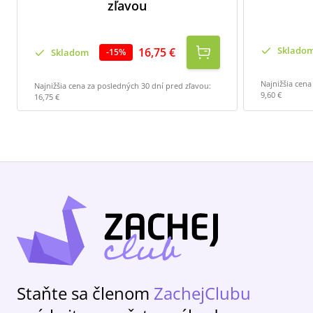
zľavou
Sklado
16,75 €
Skladom
-
15
%
Najnižšia cena
Najnižšia cena za posledných 30 dní pred zľavou:
9,60 €
16,75 €
Staňte sa členom
ZachejClubu