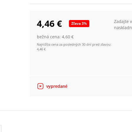
4,46 €
Zadajte 
Zľava
3
%
naskladn
bežná cena:
4,60 €
Najnižšia cena za posledných 30 dní pred zľavou:
4,46 €
vypredané