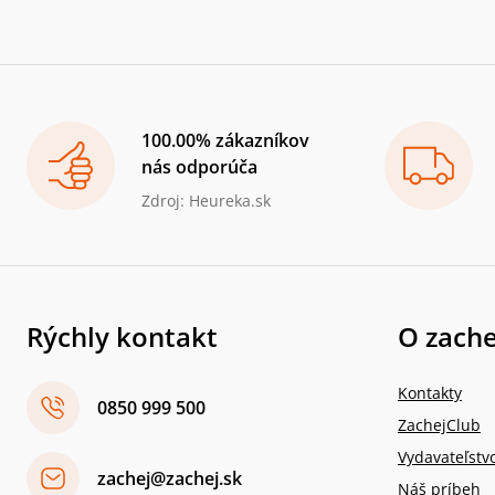
100.00% zákazníkov
nás odporúča
Zdroj: Heureka.sk
Rýchly kontakt
O zache
Kontakty
0850 999 500
ZachejClub
Vydavateľstv
zachej@zachej.sk
Náš príbeh