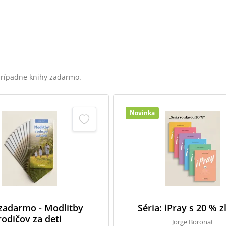
 prípadne knihy zadarmo.
Novinka
 zadarmo - Modlitby
Séria: iPray s 20 % 
rodičov za deti
Jorge Boronat