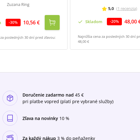
Zuzana Ring
5,0
(
1
recenzia
)
48,00 
Skladom
-
20
%
10,56 €
m
-
30
%
Najnižšia cena za posledných 30 dní p
 za posledných 30 dní pred zľavou:
48,00 €
Doručenie zadarmo nad
45 €
pri platbe vopred (platí pre vybrané služby)
Zľava na novinky
10 %
Za každý nákup
3 % do peňaženky