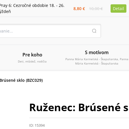
Pray 6: Cezročné obdobie 18. - 26.
8,80 €
10,00 €
Detail
týždeň
S motívom
Pre koho
Panna Mária Karmelská - Škapuliarska, Panna
Deti, mládež, rodičia
Mária Karmelská - Škapuliarska
Brúsené sklo (BZC029)
Ruženec: Brúsené s
ID:
15394