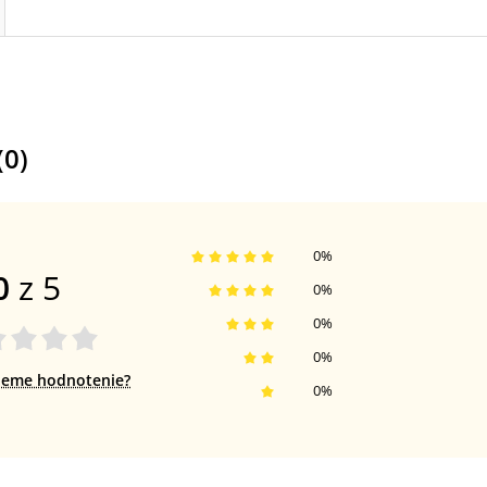
(
0
)
0
%
0
z 5
0
%
0
%
0
%
jeme hodnotenie?
0
%