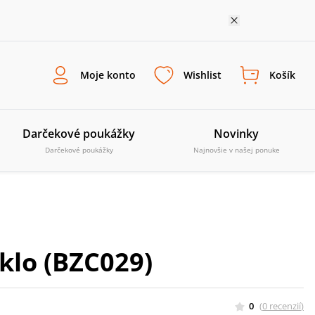
Moje konto
Wishlist
Košík
Darčekové poukážky
Novinky
Darčekové poukážky
Najnovšie v našej ponuke
klo (BZC029)
0
(
0
recenzií
)