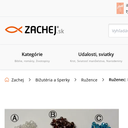
i
Kategórie
Udalosti, sviatky
Biblie, romány, životopisy
Krst, Sviatosť manželstva, Narodeniny
Ruženec: 
Zachej
Bižutéria a šperky
Ružence