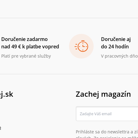
Doručenie zadarmo
Doručenie aj
nad 49 € k platbe vopred
do 24 hodín
Platí pre vybrané služby
V pracovných dňo
j.sk
Zachej magazín
o
Prihláste sa do newslettra a 