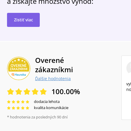
a získajte množstvo výhod:
Zistiť viac
Overené
zákazníkmi
Ďalšie hodnotenia
vy
100.00
%
no
dodacia lehota
kvalita komunikácie
* hodnotenia za posledných 90 dní