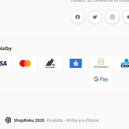
zľavách. Zo zasielania sa môže
platby
ShopRoku 2020
Finalista - Knihy a e-čítanie