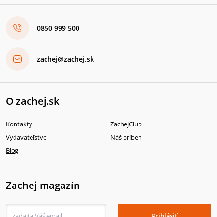
0850 999 500
zachej@zachej.sk
O zachej.sk
Kontakty
ZachejClub
Vydavateľstvo
Náš príbeh
Blog
Zachej magazín
Prihlásiť