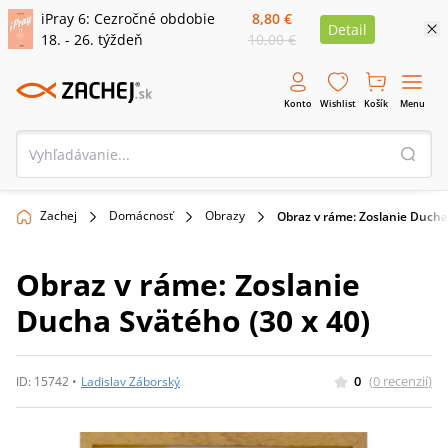
iPray 6: Cezročné obdobie
8,80 €
Detail
18. - 26. týždeň
10,00 €
Konto
Wishlist
Košík
Menu
Zachej
Domácnosť
Obrazy
Obraz v ráme: Zoslanie Ducha
Obraz v ráme: Zoslanie
Ducha Svätého (30 x 40)
0
(
0
recenzií
)
ID:
15742
•
Ladislav Záborský