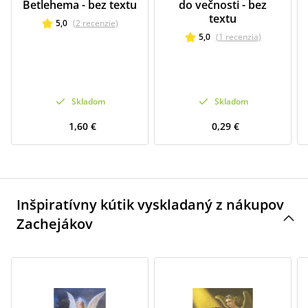
Betlehema - bez textu
do večnosti - bez
textu
5,0
(
2
recenzie
)
5,0
(
1
recenzia
)
Skladom
Skladom
1,60 €
0,29 €
Inšpiratívny kútik vyskladaný z nákupov
Zachejákov