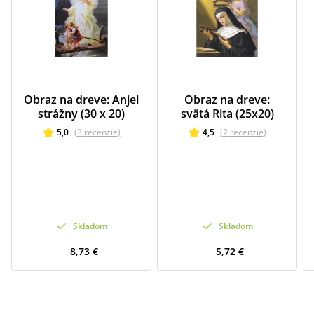
Obraz na dreve: Anjel
Obraz na dreve:
strážny (30 x 20)
svätá Rita (25x20)
5,0
(
3
recenzie
)
4,5
(
2
recenzie
)
Skladom
Skladom
8,73 €
5,72 €