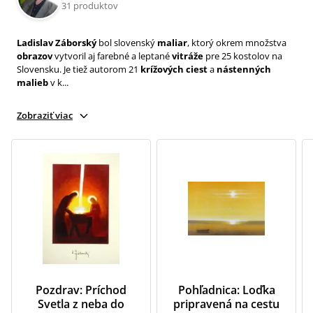
31 produktov
Ladislav Záborský
bol slovenský
maliar
, ktorý okrem množstva
obrazov
vytvoril aj farebné a leptané
vitráže
pre 25 kostolov na
Slovensku. Je tiež autorom 21
krížových ciest
a
nástenných
malieb
v k...
Zobraziť viac
Pozdrav: Príchod
Pohľadnica: Loďka
Svetla z neba do
pripravená na cestu