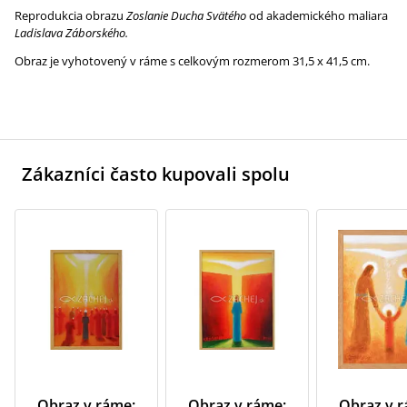
Reprodukcia obrazu
Zoslanie Ducha Svätého
od akademického maliara
Ladislava Záborského.
Obraz je vyhotovený v ráme s celkovým rozmerom 31,5 x 41,5 cm.
Zákazníci často kupovali spolu
Obraz v ráme:
Obraz v ráme:
Obraz v r