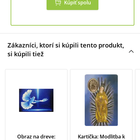
Kúpiť spolu
Zákazníci, ktorí si kúpili tento produkt,
si kúpili tiež
Obraz na dreve:
Kartička: Modlitba k