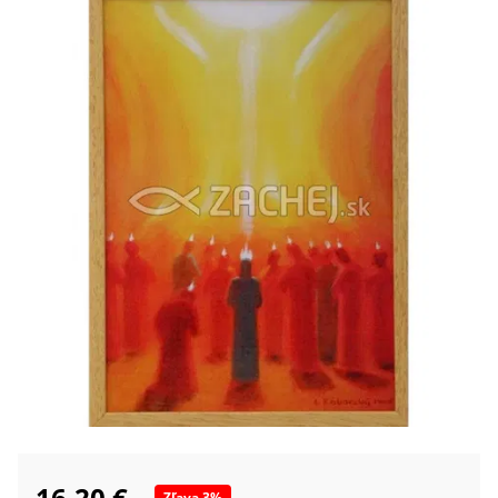
16,20 €
Zľava
3
%