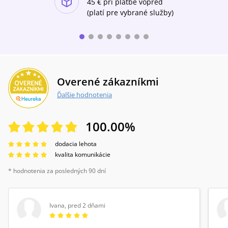
45 €
pri platbe vopred
(platí pre vybrané služby)
Overené zákazníkmi
Ďalšie hodnotenia
100.00
%
dodacia lehota
kvalita komunikácie
* hodnotenia za posledných 90 dní
Ivana
,
pred 2 dňami