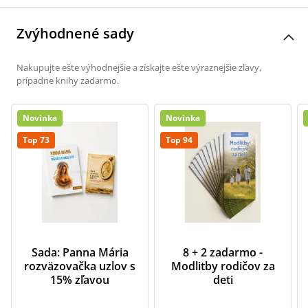
Zvýhodnené sady
Nakupujte ešte výhodnejšie a získajte ešte výraznejšie zľavy,
prípadne knihy zadarmo.
Novinka
Novinka
Top 73
Top 94
Sada: Panna Mária
8 + 2 zadarmo -
rozväzovačka uzlov s
Modlitby rodičov za
15% zľavou
deti