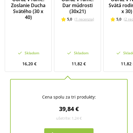
Zoslanie Ducha
Dar múdrosti
Svätá rodi
Svätého (30 x
(30x21)
x 30)
40)
5,0
(
1
recenzia
)
5,0
(
2
re
Skladom
Skladom
Skla
16,20 €
11,82 €
11,82
Cena spolu za tri produkty:
39,84 €
ušetríte:
1,24 €