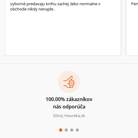
vyborné predavaju knihu zachej ,lebo normalne v
Per
obchode nikdy nenajde .
100.00% zákazníkov
nás odporúča
Zdroj: Heureka.sk