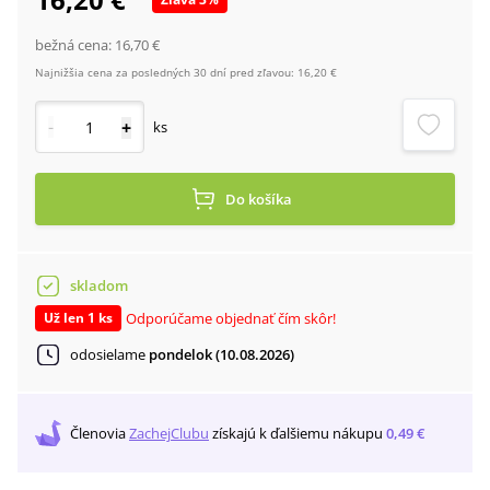
bežná cena:
16,70 €
Najnižšia cena za posledných 30 dní pred zľavou:
16,20 €
-
+
ks
Do košíka
skladom
Odporúčame objednať čím skôr!
Už len 1 ks
odosielame
pondelok (10.08.2026)
Členovia
ZachejClubu
získajú
k ďalšiemu nákupu
0,49 €