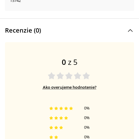
15742
Recenzie (
0
)
0
z 5
Ako overujeme hodnotenie?
0
%
0
%
0
%
0
%