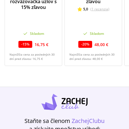
rozväzovačka uzlov s
zľavou
15% zľavou
5,0
(
1
recenzia
)
Skladom
Skladom
16,75 €
48,00 €
-
15
%
-
20
%
Najnižšia cena za posledných 30
Najnižšia cena za posledných 30
dní pred zľavou:
16,75 €
dní pred zľavou:
48,00 €
Staňte sa členom
ZachejClubu
a získajte množstvo výhod: