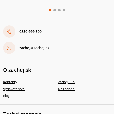
0850 999 500
zachej@zachej.sk
O zachej.sk
Kontakty
ZachejClub
Vydavateľstvo
Náš príbeh
Blog