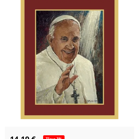
14,19 €
Zľava
3
%