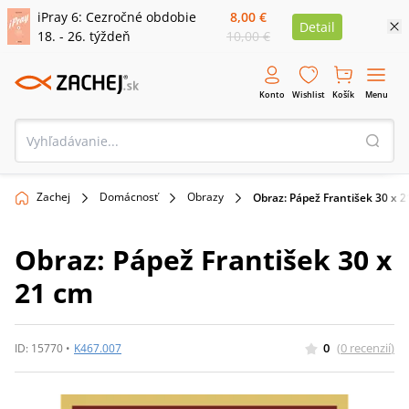
iPray 6: Cezročné obdobie
8,00 €
Detail
18. - 26. týždeň
10,00 €
Konto
Wishlist
Košík
Menu
Zachej
Domácnosť
Obrazy
Obraz: Pápež František 30 x 
Obraz: Pápež František 30 x
21 cm
0
(
0
recenzií
)
ID:
15770
•
K467.007