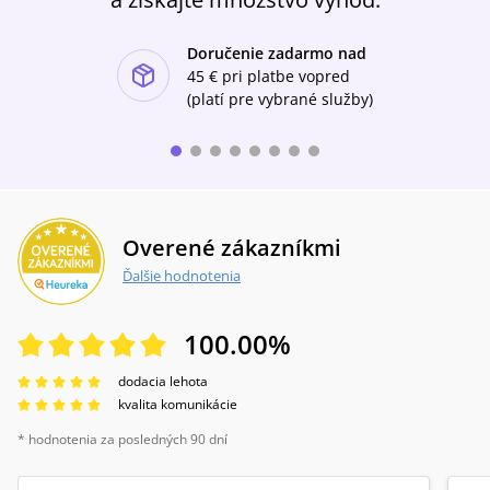
Doručenie zadarmo nad
ishlist-u
45 €
pri platbe vopred
(platí pre vybrané služby)
Overené zákazníkmi
Ďalšie hodnotenia
100.00
%
dodacia lehota
kvalita komunikácie
* hodnotenia za posledných 90 dní