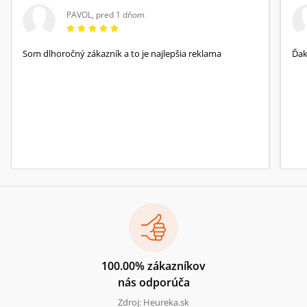
PAVOL
,
pred 1 dňom
Som dlhoročný zákazník a to je najlepšia reklama
Ďa
100.00% zákazníkov
nás odporúča
Zdroj: Heureka.sk