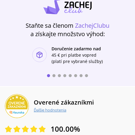
Staňte sa členom
ZachejClubu
a získajte množstvo výhod:
Doručenie zadarmo nad
ishlist-u
45 €
pri platbe vopred
(platí pre vybrané služby)
Overené zákazníkmi
Ďalšie hodnotenia
100.00
%