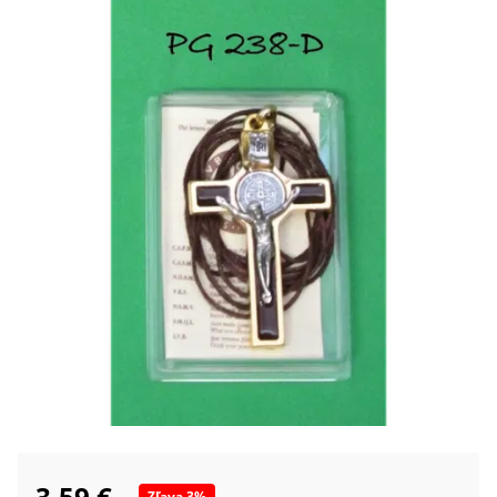
3,59 €
Zľava
3
%