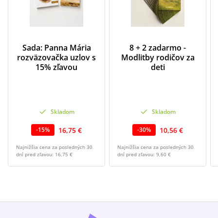
Sada: Panna Mária
8 + 2 zadarmo -
rozväzovačka uzlov s
Modlitby rodičov za
15% zľavou
deti
Skladom
Skladom
16,75 €
10,56 €
-
15
%
-
30
%
Najnižšia cena za posledných 30
Najnižšia cena za posledných 30
dní pred zľavou:
16,75 €
dní pred zľavou:
9,60 €