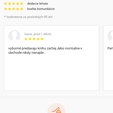
dodacia lehota
kvalita komunikácie
* hodnotenia za posledných 90 dní
Ivana
,
pred 1 dňom
vyborné predavaju knihu zachej ,lebo normalne v
Per
obchode nikdy nenajde .