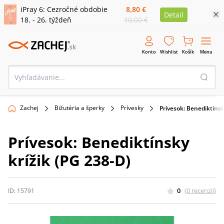
iPray 6: Cezročné obdobie
8,80 €
Detail
18. - 26. týždeň
10,00 €
Konto
Wishlist
Košík
Menu
Zachej
Bižutéria a šperky
Prívesky
Prívesok: Benediktínsk
Prívesok: Benediktínsky
krížik (PG 238-D)
0
(
0
recenzií
)
ID:
15791